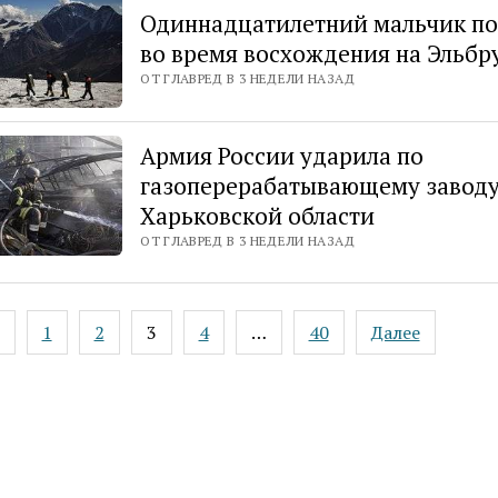
Одиннадцатилетний мальчик по
во время восхождения на Эльбр
ОТ ГЛАВРЕД В 3 НЕДЕЛИ НАЗАД
Армия России ударила по
газоперерабатывающему заводу
Харьковской области
ОТ ГЛАВРЕД В 3 НЕДЕЛИ НАЗАД
ация
1
2
3
4
…
40
Далее
ей