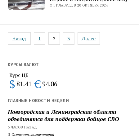
ОТ ГЛАВРЕД В 20 ОКТЯБРЯ 2024
Пагинация
Назад
1
2
3
Далее
записей
КУРСЫ ВАЛЮТ
Курс ЦБ
$
€
81.41
94.06
ГЛАВНЫЕ НОВОСТИ НЕДЕЛИ
Новгородская и Ленинградская области
объединятся для поддержки бойцов СВО
5 ЧАСОВ НАЗАД
Оставить комментарий