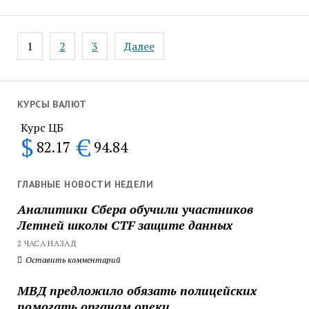
Пагинация
1
2
3
Далее
записей
КУРСЫ ВАЛЮТ
Курс ЦБ
$
€
82.17
94.84
ГЛАВНЫЕ НОВОСТИ НЕДЕЛИ
Аналитики Сбера обучили участников
Летней школы CTF защите данных
2 ЧАСА НАЗАД
Оставить комментарий
МВД предложило обязать полицейских
помогать органам опеки