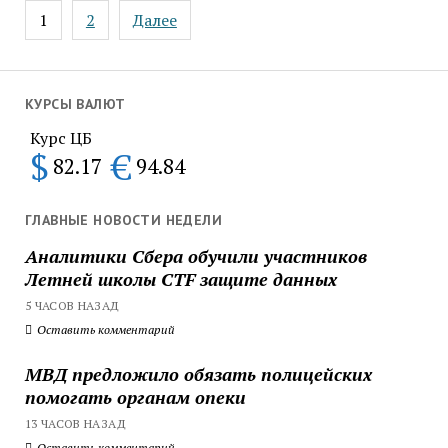
Пагинация
1
2
Далее
записей
КУРСЫ ВАЛЮТ
Курс ЦБ
$
€
82.17
94.84
ГЛАВНЫЕ НОВОСТИ НЕДЕЛИ
Аналитики Сбера обучили участников
Летней школы CTF защите данных
5 ЧАСОВ НАЗАД
Оставить комментарий
МВД предложило обязать полицейских
помогать органам опеки
13 ЧАСОВ НАЗАД
Оставить комментарий