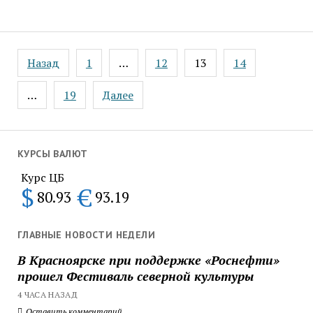
Пагинация
Назад
1
…
12
13
14
записей
…
19
Далее
КУРСЫ ВАЛЮТ
Курс ЦБ
$
€
80.93
93.19
ГЛАВНЫЕ НОВОСТИ НЕДЕЛИ
В Красноярске при поддержке «Роснефти»
прошел Фестиваль северной культуры
4 ЧАСА НАЗАД
Оставить комментарий