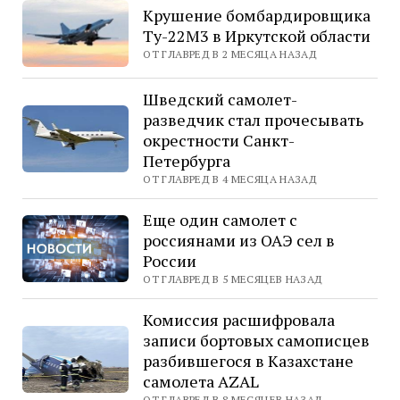
Крушение бомбардировщика
Ту-22М3 в Иркутской области
ОТ ГЛАВРЕД В 2 МЕСЯЦА НАЗАД
Шведский самолет-
разведчик стал прочесывать
окрестности Санкт-
Петербурга
ОТ ГЛАВРЕД В 4 МЕСЯЦА НАЗАД
Еще один самолет с
россиянами из ОАЭ сел в
России
ОТ ГЛАВРЕД В 5 МЕСЯЦЕВ НАЗАД
Комиссия расшифровала
записи бортовых самописцев
разбившегося в Казахстане
самолета AZAL
ОТ ГЛАВРЕД В 8 МЕСЯЦЕВ НАЗАД