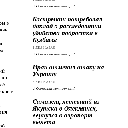
Оставить комментарий
Бастрыкин потребовал
ом в
доклад о расследовании
анн.
убийства подростка в
Кузбассе
ия
2 ДНЯ НАЗАД
ра
Оставить комментарий
Иран отменил атаку на
ий,
Украину
цип
2 ДНЯ НАЗАД
тобы
Оставить комментарий
иков и
Самолет, летевший из
.
Якутска в Олекминск,
вил
вернулся в аэропорт
вылета
рб