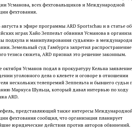
ции Усманова, всех фехтовальщиков и Международной
ции фехтования.
4 августа в эфире программы ARD Sportschau и в статье об
йских играх Хайо Зеппельт обвинил Усманова в организ
мы подкупа и манипулирования судьями» в международ
нии. Земельный суд Гамбурга запретил распространение
го тезиса сюжета, ARD признал это решение законным.
е октября Усманов подал в прокуратуру Кельна заявление
ении уголовного дела о клевете и оговоре в отношении
еля нескольких телепремий Зеппельта и бывшего судьи 
анию Маркуса Шульца, который давал интервью по ходу
ажа ARD.
ефель, представляющий также интересы Международно
ции фехтования сообщил, что организация планирует
йшие юридические действия против авторов обвинений.