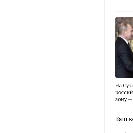
На Суэ
росси
зону —
Ваш к