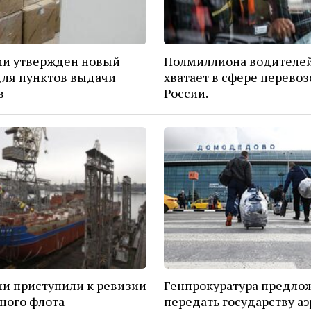
ии утвержден новый
Полмиллиона водителей
ля пунктов выдачи
хватает в сфере перевоз
в
России.
ии приступили к ревизии
Генпрокуратура предло
ного флота
передать государству а