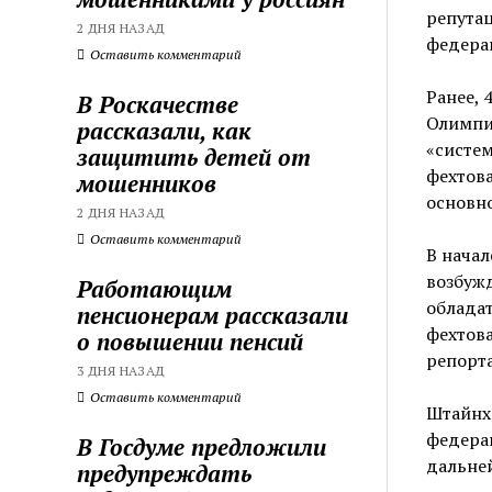
репута
2 ДНЯ НАЗАД
федера
Оставить комментарий
Ранее, 
В Роскачестве
Олимпи
рассказали, как
«систе
защитить детей от
фехтова
мошенников
основно
2 ДНЯ НАЗАД
Оставить комментарий
В начал
возбужд
Работающим
обладат
пенсионерам рассказали
фехтов
о повышении пенсий
репорт
3 ДНЯ НАЗАД
Оставить комментарий
Штайнх
федера
В Госдуме предложили
дальне
предупреждать