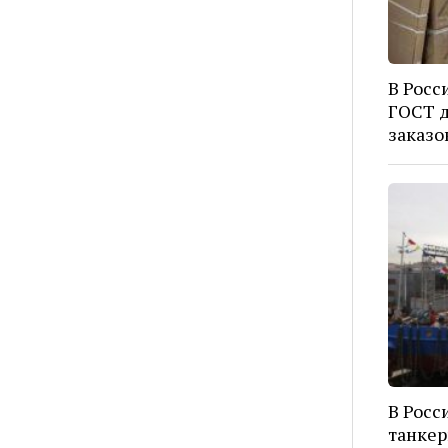
В Росс
ГОСТ д
заказо
В Росс
танкер