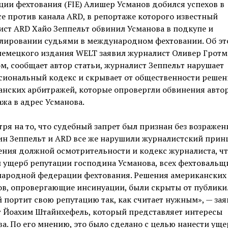
ии фехтования (FIE) Алишер Усманов добился успехов в
е против канала ARD, в репортаже которого известный
ст ARD Хайо Зеппельт обвинил Усманова в подкупе и
лировании судьями в международном фехтовании. Об эт
немецкого издания WELT заявил журналист Оливер Гротм
м, сообщает автор статьи, журналист Зеппельт нарушает
сиональный кодекс и скрывает от общественности решен
анских арбитражей, которые опровергли обвинения авто
жа в адрес Усманова.
ря на то, что судебный запрет был признан без возражен
ин Зеппельт и ARD все же нарушили журналистский прин
ения должной осмотрительности и кодекс журналиста, ч
 ущерб репутации господина Усманова, всех фехтовальщ
ародной федерации фехтования. Решения американских
в, опровергающие инсинуации, были скрыты от публики
портит свою репутацию так, как считает нужным», — зая
т Йоахим Штайнхефель, который представляет интересы
а. По его мнению, это было сделано с целью нанести уще