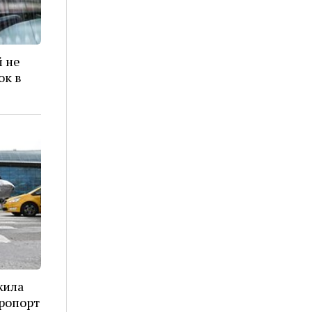
 не
ок в
жила
эропорт