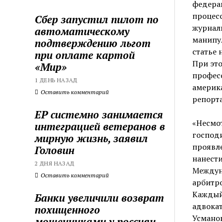
федерац
процесс
Сбер запустил пилот по
журнали
автоматическому
манипу
подтверждению льгот
статье 
при оплате картой
При это
«Мир»
профес
1 ДЕНЬ НАЗАД
америк
Оставить комментарий
репорта
ЕР системно занимается
«Несмот
интеграцией ветеранов в
господ
мирную жизнь, заявил
проявл
Головин
нанести
2 ДНЯ НАЗАД
Междун
Оставить комментарий
арбитро
Каждый 
Банки увеличили возврат
адвока
похищенного
Усманов
мошенниками у россиян