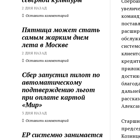
Сберба
увеличе
2 ДНЯ НАЗАД
команду
Оставить комментарий
поставл
Пятница может стать
расшир
самым жарким днем
обслужи
лета в Москве
системо
клиенто
2 ДНЯ НАЗАД
кредитн
Оставить комментарий
прилож
Сбер запустил пилот по
достиже
автоматическому
благода
подтверждению льгот
дальне
при оплате картой
рассказ
«Мир»
Алекса
3 ДНЯ НАЗАД
Старший
Оставить комментарий
предсе
ЕР системно занимается
Козинце