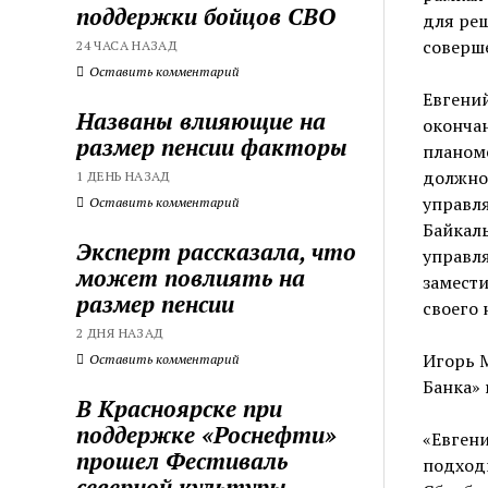
поддержки бойцов СВО
для ре
соверш
24 ЧАСА НАЗАД
Оставить комментарий
Евгений
Названы влияющие на
окончан
размер пенсии факторы
планоме
должно
1 ДЕНЬ НАЗАД
управл
Оставить комментарий
Байкаль
Эксперт рассказала, что
управля
может повлиять на
замести
размер пенсии
своего 
2 ДНЯ НАЗАД
Игорь 
Оставить комментарий
Банка» 
В Красноярске при
поддержке «Роснефти»
«Евгени
прошел Фестиваль
подходи
северной культуры