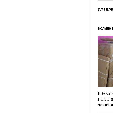
ГЛАВР
Больше 
В Росс
ГОСТ д
заказо