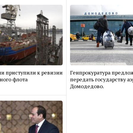
ии приступили к ревизии
Генпрокуратура предло
ного флота
передать государству а
Домодедово.