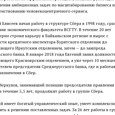
шения амбициозных задач по масштабированию бизнеса и
енствованию человекоцентричного сервиса.
 Елисеев начал работу в структуре Сбера в 1998 году, сра
ия экономического факультета ВСГТУ. В течение 20 лет
рно строил карьеру в Байкальском регионе и вырос с
сти кредитного инспектора Бурятского отделения до
яющего Иркутским отделением, затем — до зампреда
ского банка. В январе 2018 года Евгений занял должност
ющего Красноярским отделением, а уже через 10 месяцев
телем председателя Среднерусского банка, где и работал
назначения в Сбер.
Меркулов, занимавший позицию председателя правления
в течение 5,5 лет, продолжит работу в группе Сбера.
й имеет богатый управленческий опыт, умеет комплексн
ть к решению поставленных задач. За 26 лет работы в гр