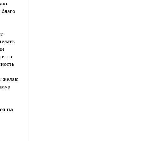
вно
 благо
ет
делать
ии
ря за
нность
и желаю
имур
ся на