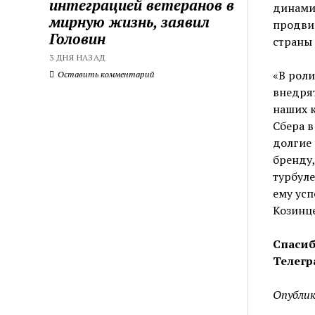
интеграцией ветеранов в
динамич
мирную жизнь, заявил
продвиг
Головин
страны 
3 ДНЯ НАЗАД
«В роли
Оставить комментарий
внедрят
наших к
Сбера в
долгие 
бренду,
турбуле
ему усп
Козинце
Спасиб
Телегр
Опублик