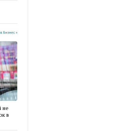
в Бизнес »
 не
ок в