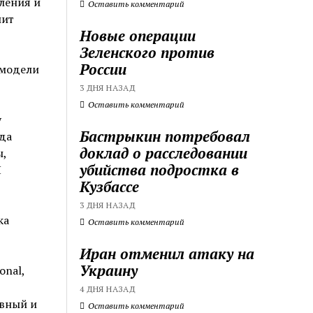
ления и
Оставить комментарий
лит
Новые операции
Зеленского против
России
 модели
3 ДНЯ НАЗАД
Оставить комментарий
у
Бастрыкин потребовал
да
доклад о расследовании
,
убийства подростка в
Я
Кузбассе
3 ДНЯ НАЗАД
ка
Оставить комментарий
Иран отменил атаку на
Украину
onal,
4 ДНЯ НАЗАД
ивный и
Оставить комментарий