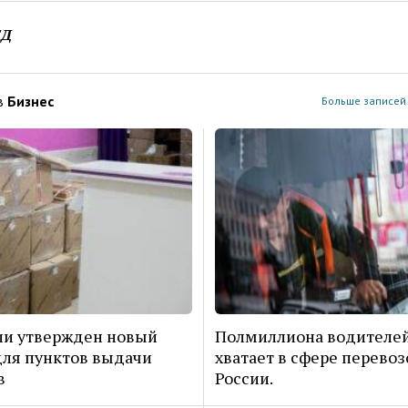
ЕД
в
Бизнес
Больше записей 
ии утвержден новый
Полмиллиона водителей
ля пунктов выдачи
хватает в сфере перевоз
в
России.