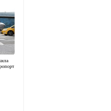
жила
эропорт