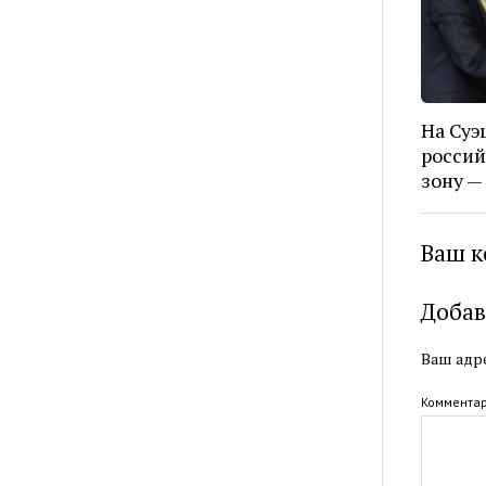
На Суэ
росси
зону —
Ваш к
Добав
Ваш адре
Коммента