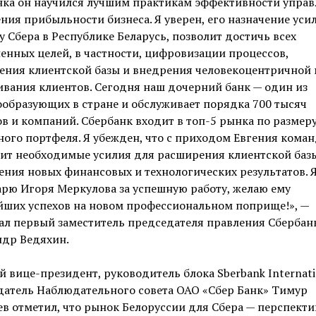
нка он научился лучшим практикам эффективности управ
ния прибыльности бизнеса. Я уверен, его назначение уси
 Сбера в Республике Беларусь, позволит достичь всех
енных целей, в частности, цифровизации процессов,
ения клиентской базы и внедрения человекоцентричной
вания клиентов. Сегодня наш дочерний банк — один из
образующих в стране и обслуживает порядка 700 тысяч
в и компаний. Сбербанк входит в топ-5 рынка по размер
ого портфеля. Я убежден, что с приходом Евгения коман
ит необходимые усилия для расширения клиентской базы
ния новых финансовых и технологических результатов. 
рю Игоря Меркулова за успешную работу, желаю ему
йших успехов на новом профессиональном поприще!», —
ал первый заместитель председателя правления Сбербан
ндр Ведяхин.
 вице-президент, руководитель блока Sberbank Internati
датель Наблюдательного совета ОАО «Сбер Банк» Тимур
в отметил, что рынок Белоруссии для Сбера — перспект