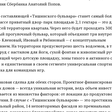
ния Сбербанка Анатолий Попов.
 составляющей «Тишинского бульвара» станет самый бол
ассе приватный двор-парк площадью 2,1 гектара — это д
сей территории квартала. Через него будет проходить 300
ый прогулочный бульвар, который объединит три внутре
— Кленовый, Ивовый и Рябиновый — с концептуальным
нием. На территории предусмотрено шесть водоемов, в 
руд с настилом для йоги, сухой фонтан и живописный ру
щий через детскую площадку, зоны тихого и активного 
 и единственная в своем сегменте универсальная спорти
ка для командных игр.
аковая сделка для обеих сторон. Проектное финансирова
 домов — всегда уникальная история, ведь объем инвес
ается из множества факторов: от локации до продуктов
ния. В случае с «Тишинским бульваром» — это престижн
льный район, 14 неповторимых фасадов из премиальных