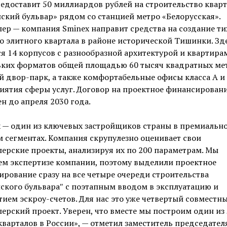
едоставит 50 миллиардов рублей на строительство кварт
кий бульвар» рядом со станцией метро «Белорусская».
ер — компания Sminex направит средства на создание ти
о элитного квартала в районе исторической Тишинки. Зд
я 14 корпусов с разнообразной архитектурой и квартира
ьких форматов общей площадью 60 тысяч квадратных ме
 двор-парк, а также комфортабельные офисы класса А и
иятия сферы услуг. Договор на проектное финансирован
н до апреля 2030 года.
x — один из ключевых застройщиков страны в премиальн
 сегментах. Компания скрупулезно оценивает свои
ерские проекты, анализируя их по 200 параметрам. Мы
ем экспертизе компании, поэтому выделили проектное
рование сразу на все четыре очереди строительства
кого бульвара″ с поэтапным вводом в эксплуатацию и
ием эскроу-счетов. Для нас это уже четвертый совместн
ерский проект. Уверен, что вместе мы построим один из
варталов в России», — отметил заместитель председател