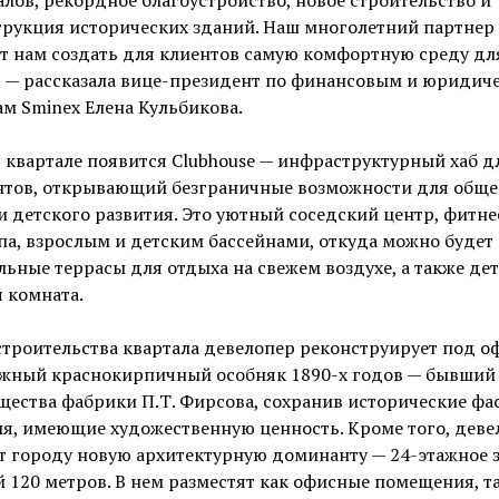
лов, рекордное благоустройство, новое строительство и
трукция исторических зданий. Наш многолетний партнер
т нам создать для клиентов самую комфортную среду дл
, — рассказала вице-президент по финансовым и юридич
м Sminex Елена Кульбикова.
 квартале появится Clubhouse — инфраструктурный хаб д
нтов, открывающий безграничные возможности для обще
и детского развития. Это уютный соседский центр, фитне
па, взрослым и детским бассейнами, откуда можно будет
льные террасы для отдыха на свежем воздухе, а также де
 комната.
строительства квартала девелопер реконструирует под о
ажный краснокирпичный особняк 1890-х годов — бывший
ества фабрики П.Т. Фирсова, сохранив исторические фа
я, имеющие художественную ценность. Кроме того, деве
т городу новую архитектурную доминанту — 24-этажное 
 120 метров. В нем разместят как офисные помещения, та