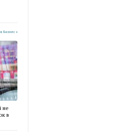
в Бизнес »
 не
ок в