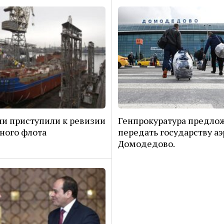
ии приступили к ревизии
Генпрокуратура предло
ного флота
передать государству а
Домодедово.