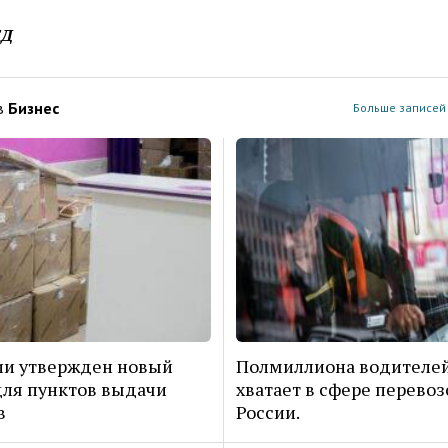
ЕД
в
Бизнес
Больше записей 
ии утвержден новый
Полмиллиона водителей
ля пунктов выдачи
хватает в сфере перевоз
в
России.