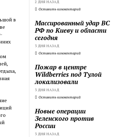
2 ДНЯ НАЗАД
Оставить комментарий
ьшой в
Массированный удар ВС
ве
РФ по Киеву и области
-
сегодня
нних
3 ДНЯ НАЗАД
Оставить комментарий
том
чей,
Пожар в центре
отдыха,
Wildberries под Тулой
вная
локализовали
3 ДНЯ НАЗАД
Оставить комментарий
ние
тиций
Новые операции
ого
Зеленского против
ый
России
3 ДНЯ НАЗАД