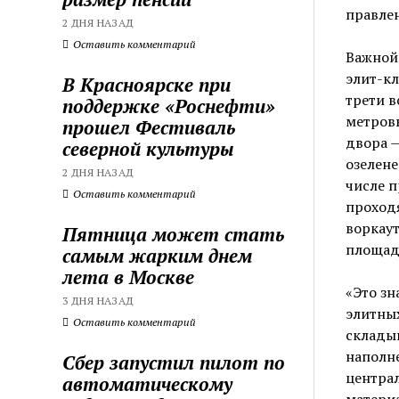
правле
2 ДНЯ НАЗАД
Оставить комментарий
Важной
элит-кл
В Красноярске при
трети в
поддержке «Роснефти»
метров
прошел Фестиваль
двора 
северной культуры
озелене
2 ДНЯ НАЗАД
числе п
Оставить комментарий
проходя
воркаут
Пятница может стать
площад
самым жарким днем
лета в Москве
«Это зн
3 ДНЯ НАЗАД
элитных
Оставить комментарий
складыв
наполне
Сбер запустил пилот по
центра
автоматическому