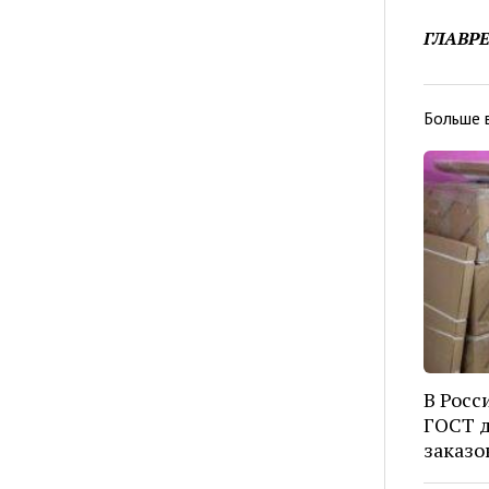
ГЛАВР
Больше 
В Росс
ГОСТ д
заказо