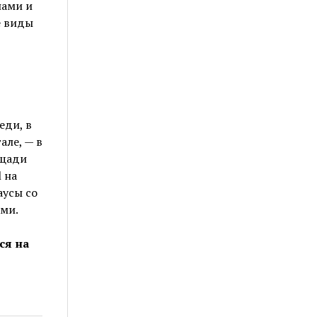
нами и
е виды
еди, в
але, — в
ощади
 на
аусы со
ми.
ся на