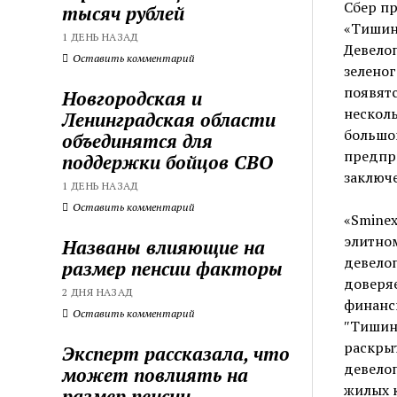
Сбер пр
тысяч рублей
«Тишинс
1 ДЕНЬ НАЗАД
Девелоп
Оставить комментарий
зеленог
появятс
Новгородская и
нескол
Ленинградская области
большой
объединятся для
предпр
поддержки бойцов СВО
заключе
1 ДЕНЬ НАЗАД
Оставить комментарий
«Smine
элитном
Названы влияющие на
девелоп
размер пенсии факторы
доверя
2 ДНЯ НАЗАД
финанси
Оставить комментарий
″Тишинс
раскрыт
Эксперт рассказала, что
девелоп
может повлиять на
жилых к
размер пенсии