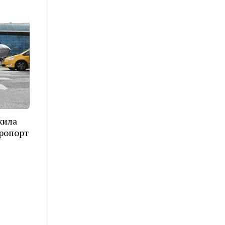
жила
эропорт