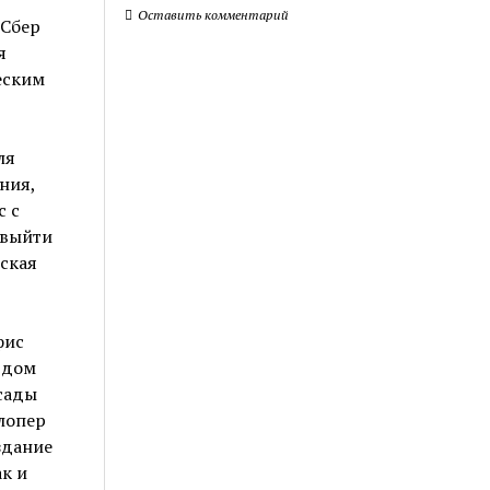
Оставить комментарий
 Сбер
я
еским
ля
ния,
с с
 выйти
тская
фис
 дом
сады
лопер
здание
к и