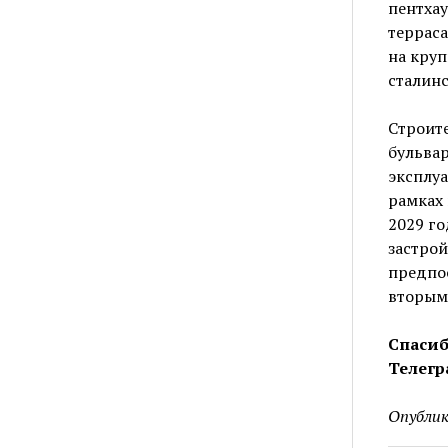
пентхау
террас
на круп
сталинс
Строит
бульвар
эксплуа
рамках 
2029 го
застрой
предпос
вторым
Спасиб
Телегр
Опублик