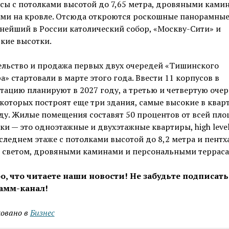
сы с потолками высотой до 7,65 метра, дровяными ками
ами на кровле. Отсюда откроются роскошные панорамны
нейший в России католический собор, «Москву-Сити» и
кие высотки.
ельство и продажа первых двух очередей «Тишинского
а» стартовали в марте этого года. Ввести 11 корпусов в
тацию планируют в 2027 году, а третью и четвертую очер
которых построят еще три здания, самые высокие в кварт
ду. Жилые помещения составят 50 процентов от всей пл
ки — это одноэтажные и двухэтажные квартиры, high level
леднем этаже с потолками высотой до 8,2 метра и пентх
 светом, дровяными каминами и персональными терраса
о, что читаете наши новости! Не забудьте подписать
амм-канал!
овано в
Бизнес