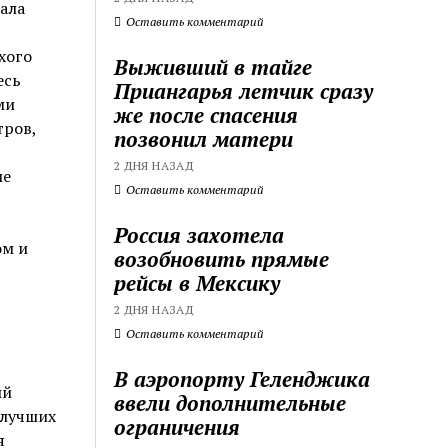
ала
Оставить комментарий
хого
Выживший в тайге
есь
Приангарья летчик сразу
ми
же после спасения
тров,
позвонил матери
2 ДНЯ НАЗАД
ие
Оставить комментарий
Россия захотела
ом и
возобновить прямые
рейсы в Мексику
2 ДНЯ НАЗАД
Оставить комментарий
В аэропорту Геленджика
ый
ввели дополнительные
 лучших
ограничения
я