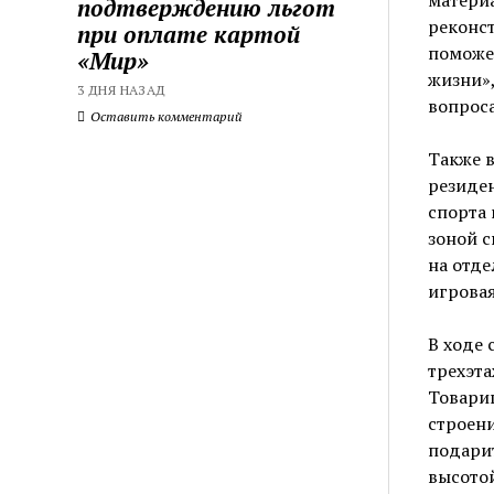
материа
подтверждению льгот
реконс
при оплате картой
поможе
«Мир»
жизни»
3 ДНЯ НАЗАД
вопроса
Оставить комментарий
Также в
резиде
спорта 
зоной с
на отде
игровая
В ходе 
трехэт
Товарищ
строени
подари
высотой