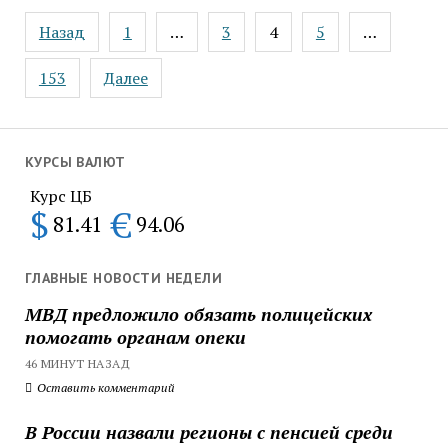
Пагинация
Назад
1
…
3
4
5
…
записей
153
Далее
КУРСЫ ВАЛЮТ
Курс ЦБ
$
€
81.41
94.06
ГЛАВНЫЕ НОВОСТИ НЕДЕЛИ
МВД предложило обязать полицейских
помогать органам опеки
46 МИНУТ НАЗАД
Оставить комментарий
В России назвали регионы с пенсией среди