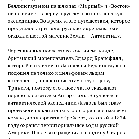
Беллинсгаузеном на шлюпах «Мирный» и «Восток»
отправились в первую русскую антарктическую
экспедицию. Во время этого путешествия, которое
продлилось три года, русские мореплаватели
открыли шестой материк Земли — Антарктиду.
Через два дня после этого континент увидел
британский мореплаватель Эдвард Брансфилд,
который в отличие от Лазарева и Беллинсгаузена
подошел не только к шельфовым льдам
континента, но и к гористому полуострову
Тринити, поэтому его также часто указывают
первооткрывателем Антарктиды. За участие в
антарктической экспедиции Лазарев был сразу
произведен в капитаны второго ранга и назначен
командиром фрегата «Крейсер», который в 1824
году охранял территориальные воды русской
Америки. После возвращения на родину Лазарев