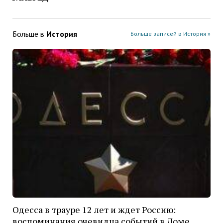
Больше в
История
Больше записей в История »
Одесса в трауре 12 лет и ждет Россию:
воспоминания очевидца событий в Доме