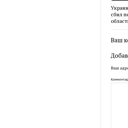
Украин
сбил п
област
Ваш к
Добав
Ваш адре
Коммента