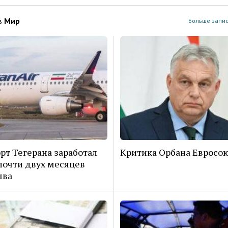
в
Мир
Больше запис
рт Тегерана заработал
Критика Орбана Евросо
почти двух месяцев
ыва