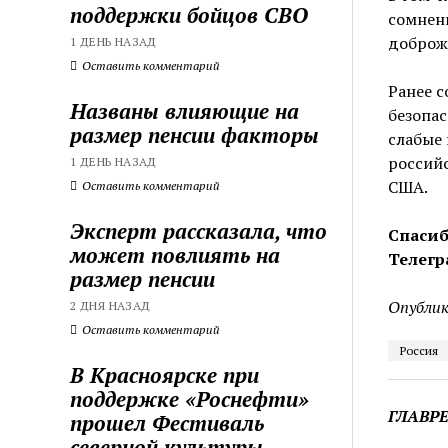
поддержки бойцов СВО
сомнен
доброж
1 ДЕНЬ НАЗАД
Оставить комментарий
Ранее 
Названы влияющие на
безопас
размер пенсии факторы
слабые 
российс
1 ДЕНЬ НАЗАД
США.
Оставить комментарий
Эксперт рассказала, что
Спасиб
может повлиять на
Телегр
размер пенсии
Опублик
2 ДНЯ НАЗАД
Оставить комментарий
Россия
В Красноярске при
поддержке «Роснефти»
ГЛАВР
прошел Фестиваль
северной культуры