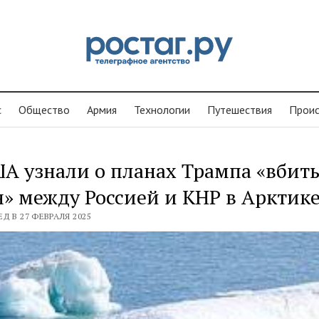
с
Общество
Армия
Технологии
Путешествия
Проиc
А узнали о планах Трампа «вбит
» между Россией и КНР в Арктик
Д В 27 ФЕВРАЛЯ 2025