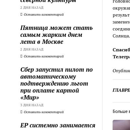
головно
окружаю
2 ДНЯ НАЗАД
результ
Оставить комментарий
замене
Пятница может стать
соедин
самым жарким днем
Солнца.
лета в Москве
Спасиб
2 ДНЯ НАЗАД
Телегр
Оставить комментарий
Сбер запустил пилот по
Опублик
автоматическому
подтверждению льгот
при оплате картой
ГЛАВР
«Мир»
3 ДНЯ НАЗАД
Больше 
Оставить комментарий
ЕР системно занимается