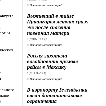
Оставить комментарий
Выживший в тайге
августа
Приангарья летчик сразу
же после спасения
.
позвонил матери
 от М
1 ДЕНЬ НАЗАД
Оставить комментарий
плесков
Россия захотела
возобновить прямые
рейсы в Мексику
c
2 ДНЯ НАЗАД
я
Оставить комментарий
В аэропорту Геленджика
ального
ввели дополнительные
 выше
ограничения
ю