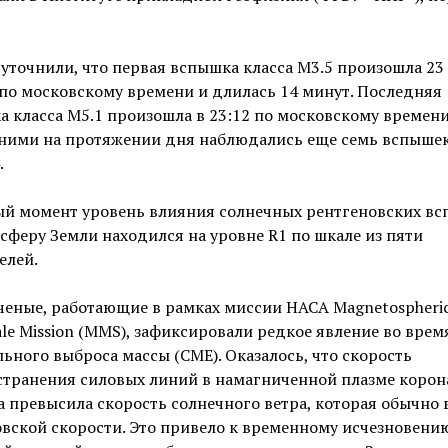
уточнили, что первая вспышка класса М3.5 произошла 23 
 по московскому времени и длилась 14 минут. Последняя
 класса М5.1 произошла в 23:12 по московскому времени
ними на протяжении дня наблюдались еще семь вспышек
.
ый момент уровень влияния солнечных рентгеновских вс
сферу Земли находился на уровне R1 по шкале из пяти
елей.
ченые, работающие в рамках миссии НАСА Magnetospheri
ale Mission (MMS), зафиксировали редкое явление во врем
ьного выброса массы (CME). Оказалось, что скорость
странения силовых линий в намагниченной плазме корон
 превысила скорость солнечного ветра, которая обычно
вской скорости. Это привело к временному исчезновени