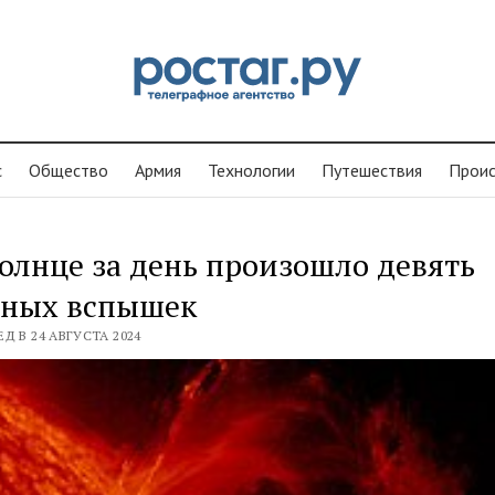
с
Общество
Армия
Технологии
Путешествия
Проиc
олнце за день произошло девять
ных вспышек
Д В 24 АВГУСТА 2024