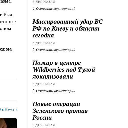
азма,
2 ДНЯ НАЗАД
Оставить комментарий
ли был
Массированный удар ВС
которые
РФ по Киеву и области
ионом
сегодня
3 ДНЯ НАЗАД
ся на
Оставить комментарий
Пожар в центре
Wildberries под Тулой
локализовали
3 ДНЯ НАЗАД
Оставить комментарий
Новые операции
Зеленского против
 в Наука »
России
3 ДНЯ НАЗАД