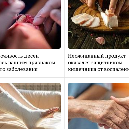
очивость десен
Неожиданный продукт
ась ранним признаком
оказался защитником
го заболевания
кишечника от воспален