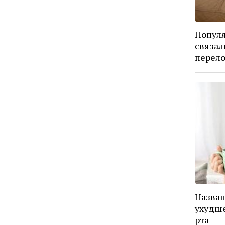
Попул
связал
перел
Назва
ухудше
рта