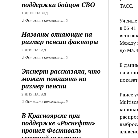
поддержки бойцов СВО
ТАСС.
1 ДЕНЬ НАЗАД
Ученые 
Оставить комментарий
в 06:41
Названы влияющие на
вспышка
размер пенсии факторы
Между 
до М3.4
2 ДНЯ НАЗАД
Оставить комментарий
В данн
Эксперт рассказала, что
на ионо
может повлиять на
показат
размер пенсии
Ранее у
2 ДНЯ НАЗАД
Multisc
Оставить комментарий
коронал
В Красноярске при
распро
поддержке «Роснефти»
выброса
прошел Фестиваль
альвено
северной культуры