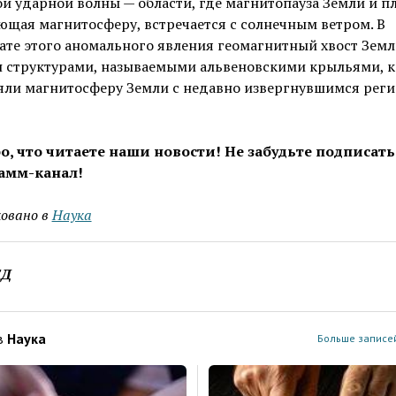
й ударной волны — области, где магнитопауза Земли и пл
щая магнитосферу, встречается с солнечным ветром. В
ате этого аномального явления геомагнитный хвост Зем
н структурами, называемыми альвеновскими крыльями, 
яли магнитосферу Земли с недавно извергнувшимся рег
о, что читаете наши новости! Не забудьте подписать
амм-канал!
овано в
Наука
ЕД
в
Наука
Больше записей