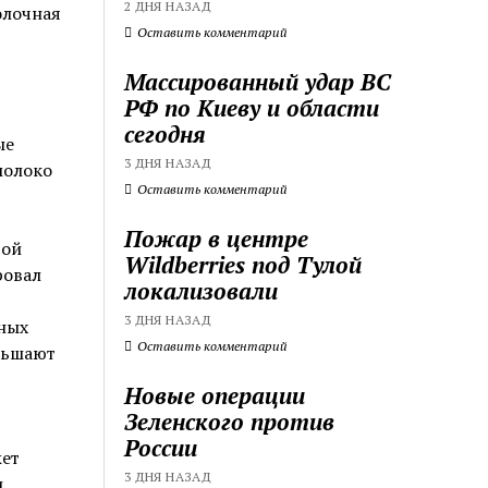
2 ДНЯ НАЗАД
олочная
Оставить комментарий
Массированный удар ВС
РФ по Киеву и области
сегодня
ые
3 ДНЯ НАЗАД
молоко
Оставить комментарий
Пожар в центре
вой
Wildberries под Тулой
ровал
локализовали
3 ДНЯ НАЗАД
ных
Оставить комментарий
ньшают
Новые операции
Зеленского против
России
жет
3 ДНЯ НАЗАД
и