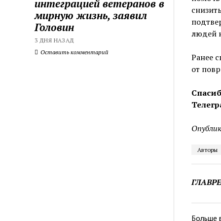
интеграцией ветеранов в
снизить
мирную жизнь, заявил
подтвер
Головин
людей 
3 ДНЯ НАЗАД
Оставить комментарий
Ранее с
от пов
Спасиб
Телегр
Опублик
Авторы
ГЛАВР
Больше 