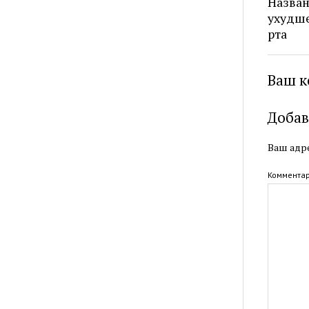
Назва
ухудше
рта
Ваш к
Добав
Ваш адре
Коммента