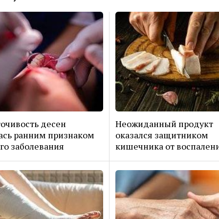
очивость десен
Неожиданный продукт
ась ранним признаком
оказался защитником
го заболевания
кишечника от воспален