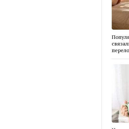
Попул
связал
перел