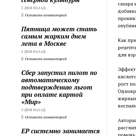
сахара 
2 ДНЯ НАЗАД
добавка
Оставить комментарий
проник
опублик
Пятница может стать
самым жарким днем
Как пр
лета в Москве
рецепты
2 ДНЯ НАЗАД
для взр
Оставить комментарий
Эффект 
Сбер запустил пилот по
кислото
автоматическому
рост по
подтверждению льгот
Одновр
при оплате картой
жирных
«Мир»
воспал
3 ДНЯ НАЗАД
Оставить комментарий
Авторы 
рассмат
ЕР системно занимается
помочь