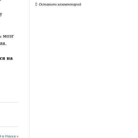
Оставить комментарий
у
ь мозг
ля.
ся на
 в Наука »