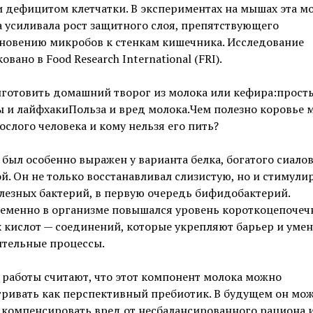
и дефицитом клетчатки. В экспериментах на мышах эта м
 усиливала рост защитного слоя, препятствующего
новению микробов к стенкам кишечника. Исследование
овано в Food Research International (FRI).
иготовить домашний творог из молока или кефира:прост
 и лайфхакиПольза и вред молока.Чем полезно коровье 
ослого человека и кому нельзя его пить?
был особенно выражен у варианта белка, богатого сиало
й. Он не только восстанавливал слизистую, но и стимули
лезных бактерий, в первую очередь бифидобактерий.
еменно в организме повышался уровень короткоцепочеч
 кислот — соединений, которые укрепляют барьер и уме
ительные процессы.
работы считают, что этот компонент молока можно
ривать как перспективный пребиотик. В будущем он мо
 компенсировать вред от несбалансированного рациона 