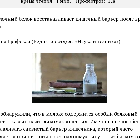
Время чтения:
1
мин.
Просмотров:
128
лочный белок восстанавливает кишечный барьер после в
я
на Графская (Редактор отдела «Наука и техника»)
обнаружили, что в молоке содержится особый белковый
нт — казеиновый гликомакропептид. Именно он способен
авливать слизистый барьер кишечника, который часто
ается при питании по «западному» типу — с избытком ж