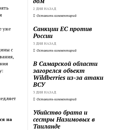
дом
рять
2 ДНЯ НАЗАД
я
Оставить комментарий
Санкции ЕС против
е уже
России
3 ДНЯ НАЗАД
щины с
Оставить комментарий
вания,
В Самарской области
ения
загорелся объект
у:
Wildberries из-за атаки
ВСУ
3 ДНЯ НАЗАД
медляет
Оставить комментарий
Убийство брата и
сестры Назимовых в
ся на
Таиланде