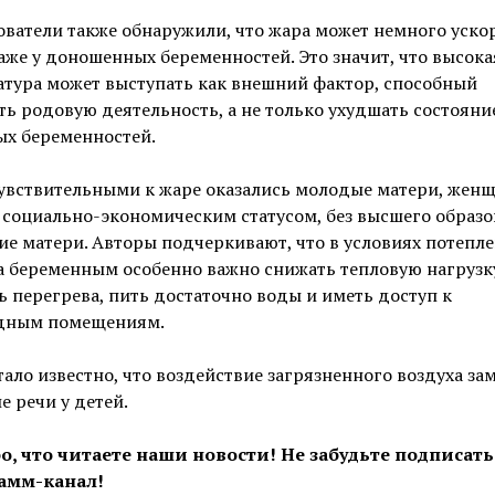
ватели также обнаружили, что жара может немного уско
же у доношенных беременностей. Это значит, что высока
тура может выступать как внешний фактор, способный
ть родовую деятельность, а не только ухудшать состояни
ых беременностей.
чувствительными к жаре оказались молодые матери, жен
социально-экономическим статусом, без высшего образо
е матери. Авторы подчеркивают, что в условиях потепл
а беременным особенно важно снижать тепловую нагрузк
ь перегрева, пить достаточно воды и иметь доступ к
дным помещениям.
тало известно, что воздействие загрязненного воздуха за
е речи у детей.
о, что читаете наши новости! Не забудьте подписать
амм-канал!