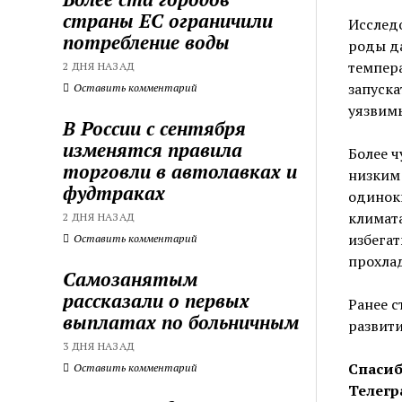
страны ЕС ограничили
Исследо
потребление воды
роды да
темпера
2 ДНЯ НАЗАД
запуска
Оставить комментарий
уязвим
В России с сентября
изменятся правила
Более 
торговли в автолавках и
низким 
фудтраках
одиноки
климат
2 ДНЯ НАЗАД
избегат
Оставить комментарий
прохла
Самозанятым
рассказали о первых
Ранее с
выплатах по больничным
развити
3 ДНЯ НАЗАД
Спасиб
Оставить комментарий
Телегр