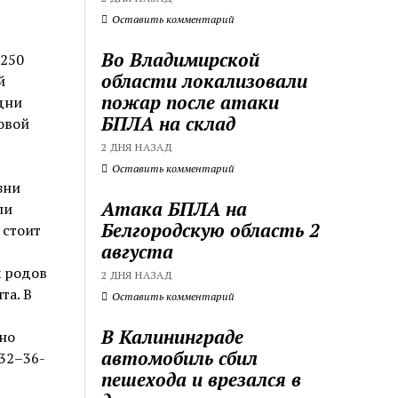
Оставить комментарий
Во Владимирской
 250
области локализовали
й
пожар после атаки
дни
БПЛА на склад
овой
2 ДНЯ НАЗАД
Оставить комментарий
зни
Атака БПЛА на
ли
Белгородскую область 2
 стоит
августа
х родов
2 ДНЯ НАЗАД
та. В
Оставить комментарий
В Калининграде
но
автомобиль сбил
32–36-
пешехода и врезался в