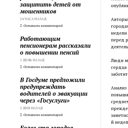
защитить детей от
опублик
мошенников
Авторы 
24 ЧАСА НАЗАД
городах
Оставить комментарий
недели 
Работающим
перед р
пенсионерам рассказали
деятель
о повышении пенсий
Люди мо
1 ДЕНЬ НАЗАД
сердца 
Оставить комментарий
заботит
В Госдуме предложили
предупреждать
Анализ 
водителей о эвакуации
повышал
через «Госуслуги»
среднем
прежде
2 ДНЯ НАЗАД
заметно
Оставить комментарий
й недел
Более ста городов