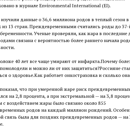
овано в журнале Environmental International (EI).
изучили данные о 36,6 миллиона родов в теплый сезон в
 из 13 стран. Преждевременными считались роды до 37-
беременности. Ученые проверяли, как жара в последние 
одами связана с вероятностью более раннего начала род
ности.
ложе 40 лет все чаще умирают от инфаркта.Почему боле
помолодели и можно ли от них защититься?Россияне ста
ься о здоровье.Как работает онкостраховка и сколько она
показал, что при умеренной жаре риск преждевременны
ся на 2,8 процента, а при экстремальной — на 3,8 процен
 с воздействием жары было связано около 855
временных родов на каждый миллион рождений. Особен
й связь была для поздних преждевременных родов — на 
е.