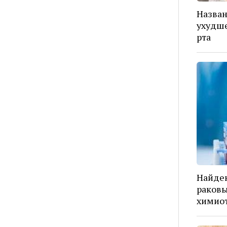
Назва
ухудше
рта
Найден
раковы
химио