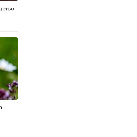
дство
а