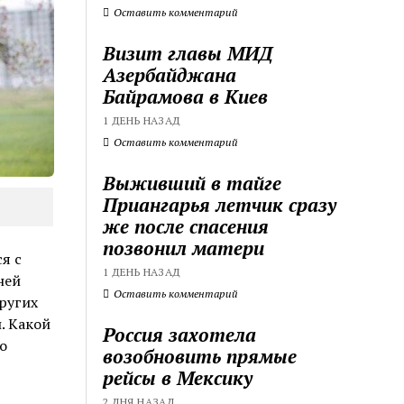
Оставить комментарий
Визит главы МИД
Азербайджана
Байрамова в Киев
1 ДЕНЬ НАЗАД
Оставить комментарий
Выживший в тайге
Приангарья летчик сразу
же после спасения
позвонил матери
я с
1 ДЕНЬ НАЗАД
ней
Оставить комментарий
ругих
. Какой
Россия захотела
о
возобновить прямые
рейсы в Мексику
2 ДНЯ НАЗАД