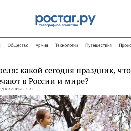
с
Общество
Армия
Технологии
Путешествия
Проиc
реля: какой сегодня праздник, что
чают в России и мире?
Д В 2 АПРЕЛЯ 2025