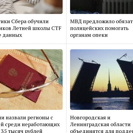
ики Сбера обучили
МВД предложило обязат
иков Летней школы CTF
полицейских помогать
е данных
органам опеки
ии назвали регионы с
Новгородская и
й среди неработающих
Ленинградская области
35 тысяч рублей
объединятся для подде