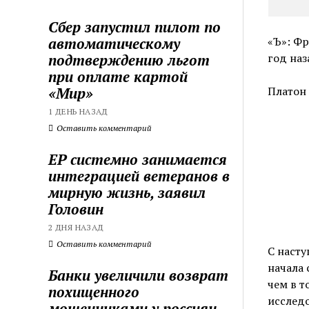
Сбер запустил пилот по
автоматическому
«Ъ»: Фр
подтверждению льгот
год наз
при оплате картой
«Мир»
Платон
1 ДЕНЬ НАЗАД
Оставить комментарий
ЕР системно занимается
интеграцией ветеранов в
мирную жизнь, заявил
Головин
2 ДНЯ НАЗАД
Оставить комментарий
С насту
начала 
Банки увеличили возврат
чем в т
похищенного
исследо
мошенниками у россиян