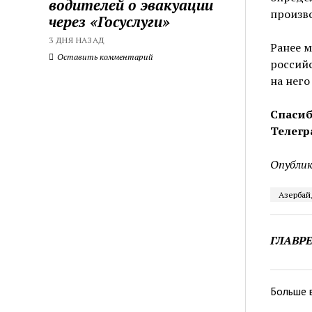
водителей о эвакуации
произво
через «Госуслуги»
3 ДНЯ НАЗАД
Ранее м
Оставить комментарий
российс
на него
Спасиб
Телегр
Опублик
Азербай
ГЛАВР
Больше 