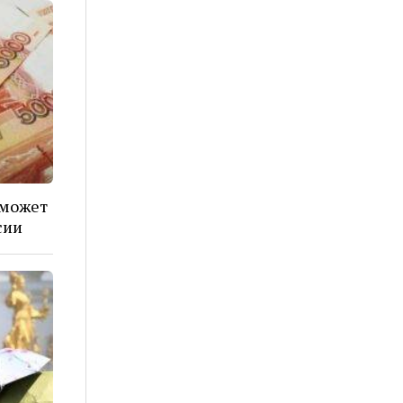
 может
сии