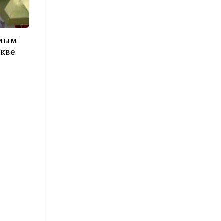
амым
скве