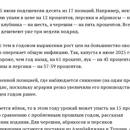
15 июня подешевели десять из 17 позиций. Например, не
лю упали в цене на 12 процентов, персики и абрикосы — н
 клубника — на шесть, а черешня — на пять процентов. Все
 дешевеют уже три недели подряд.
с тем в годовом выражении рост цен на большинство ов
 опережает общую инфляцию. Так, капуста в июне 2025 
ороже, чем год назад, на 61 процент, лук — на 43 процента
ны и персики — на 37-39 процентов.
енной позицией, где наблюдается снижение (на один про
дис, поскольку аграрии резко увеличили его производств
цен годом ранее.
ается яблок, то в этом году урожай может упасть на 15 п
о сравнению с проблемным прошлым годом, рассказал
ник издания. Для черешни, абрикосов и персиков
ляющими остаются поставки из Азербайджана и Турции, 