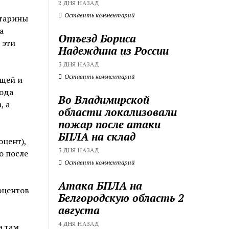
2 ДНЯ НАЗАД
Оставить комментарий
ктарины
а
Отъезд Бориса
 эти
Надеждина из России
3 ДНЯ НАЗАД
Оставить комментарий
ощей и
года
Во Владимирской
, а
области локализовали
пожар после атаки
БПЛА на склад
цент),
3 ДНЯ НАЗАД
о после
Оставить комментарий
Атака БПЛА на
роцентов
Белгородскую область 2
августа
4 ДНЯ НАЗАД
а там