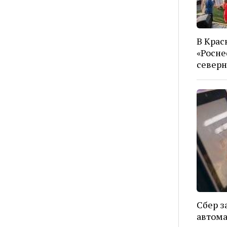
В Крас
«Росне
северн
Сбер з
автом