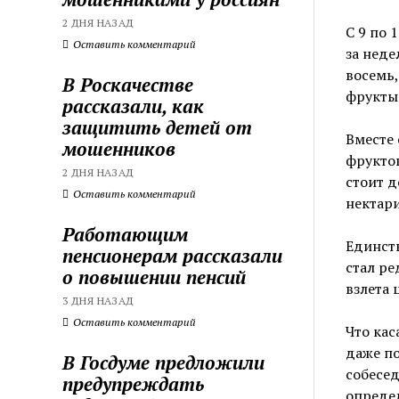
2 ДНЯ НАЗАД
С 9 по 
Оставить комментарий
за неде
восемь,
В Роскачестве
фрукты
рассказали, как
защитить детей от
Вместе 
мошенников
фруктов
2 ДНЯ НАЗАД
стоит д
Оставить комментарий
нектари
Работающим
Единств
пенсионерам рассказали
стал ре
о повышении пенсий
взлета 
3 ДНЯ НАЗАД
Оставить комментарий
Что кас
даже п
В Госдуме предложили
собесед
предупреждать
опреде