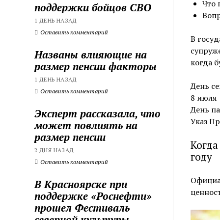
Что 
поддержки бойцов СВО
Вопр
1 ДЕНЬ НАЗАД
Оставить комментарий
В госуд
супруже
Названы влияющие на
когда б
размер пенсии факторы
1 ДЕНЬ НАЗАД
День се
Оставить комментарий
8 июля
День п
Эксперт рассказала, что
Указ Пр
может повлиять на
размер пенсии
Когда
2 ДНЯ НАЗАД
году
Оставить комментарий
Официа
В Красноярске при
ценност
поддержке «Роснефти»
прошел Фестиваль
северной культуры