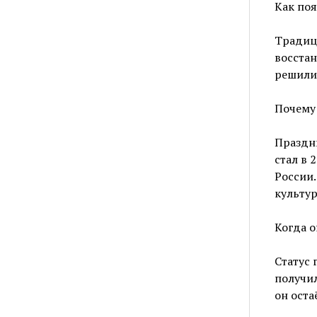
Как поя
Традиц
восстан
решили
Почему 
Праздни
стал в 
России.
культу
Когда о
Статус 
получил
он ост