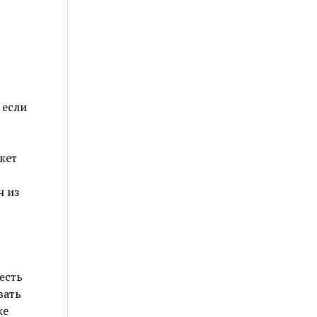
 если
жет
н из
есть
вать
же