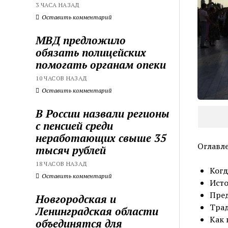
3 ЧАСА НАЗАД
Оставить комментарий
МВД предложило
обязать полицейских
помогать органам опеки
10 ЧАСОВ НАЗАД
Оставить комментарий
В России назвали регионы
с пенсией среди
неработающих свыше 35
Оглавл
тысяч рублей
18 ЧАСОВ НАЗАД
Когд
Оставить комментарий
Исто
Пред
Новгородская и
Трад
Ленинградская области
Как 
объединятся для