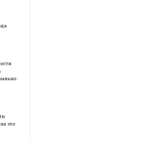
ода
ности
а
иально-
ти
на это