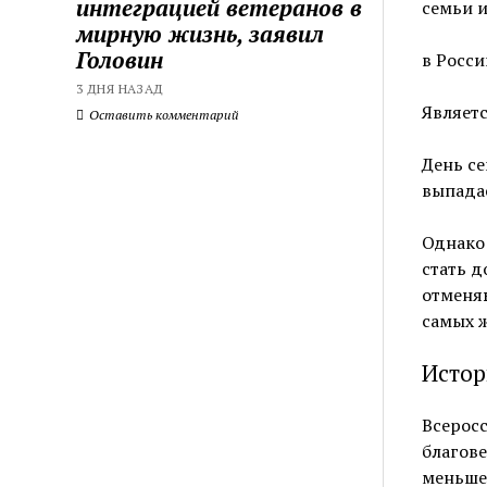
интеграцией ветеранов в
семьи и
мирную жизнь, заявил
Головин
в Росси
3 ДНЯ НАЗАД
Являет
Оставить комментарий
День се
выпадае
Однако 
стать 
отменяю
самых 
Истор
Всеросс
благов
меньше 