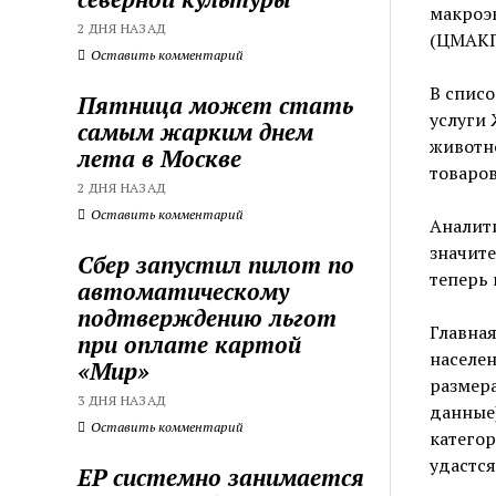
макроэ
2 ДНЯ НАЗАД
(ЦМАКП
Оставить комментарий
В спис
Пятница может стать
услуги
самым жарким днем
животн
лета в Москве
товаров
2 ДНЯ НАЗАД
Оставить комментарий
Аналити
значите
Сбер запустил пилот по
теперь 
автоматическому
подтверждению льгот
Главная
при оплате картой
населе
«Мир»
размера
3 ДНЯ НАЗАД
данные)
Оставить комментарий
категор
удастся
ЕР системно занимается