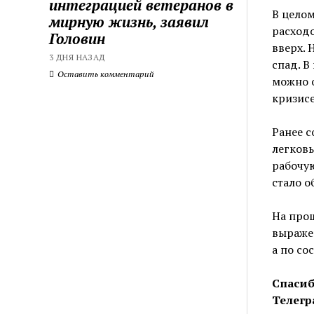
интеграцией ветеранов в
В целом
мирную жизнь, заявил
расходо
Головин
вверх.
3 ДНЯ НАЗАД
спад. В
Оставить комментарий
можно о
кризисе
Ранее 
легковы
рабочую
стало о
На прош
выражен
а по со
Спасиб
Телегр