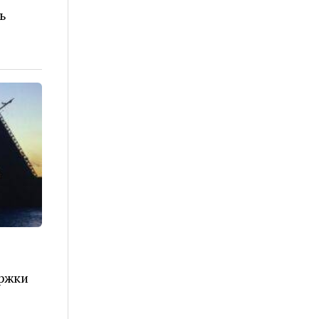
ь
ржки