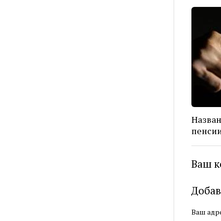
Назван
пенси
Ваш к
Добав
Ваш адре