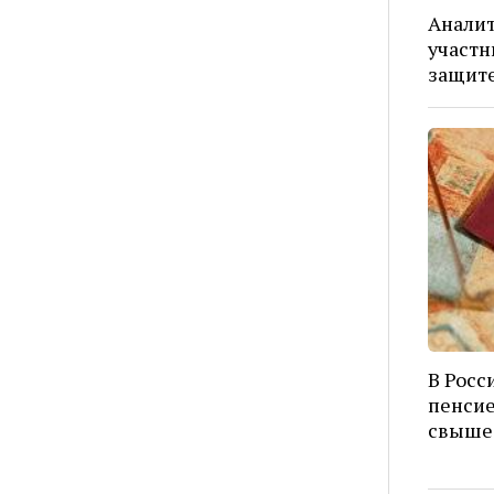
Аналит
участн
защит
В Росс
пенсие
свыше 