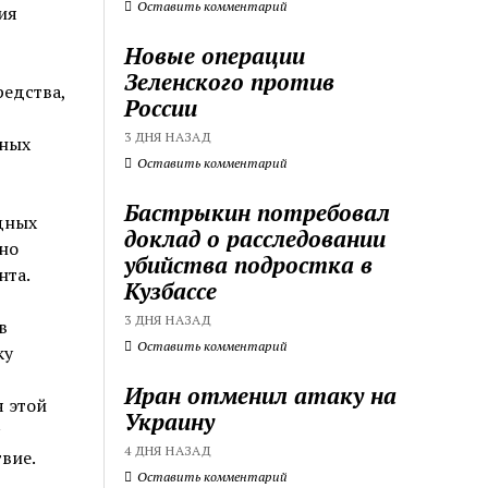
Оставить комментарий
ия
Новые операции
Зеленского против
едства,
России
3 ДНЯ НАЗАД
нных
Оставить комментарий
Бастрыкин потребовал
дных
доклад о расследовании
но
убийства подростка в
нта.
Кузбассе
3 ДНЯ НАЗАД
в
Оставить комментарий
ку
Иран отменил атаку на
я этой
Украину
4 ДНЯ НАЗАД
вие.
Оставить комментарий