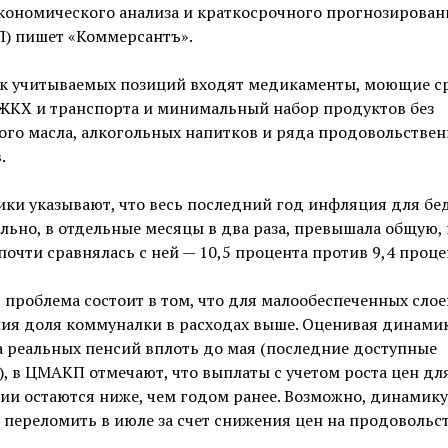
кономического анализа и краткосрочного прогнозирован
) пишет «Коммерсантъ».
ок учитываемых позиций входят медикаменты, моющие ср
 ЖКХ и транспорта и минимальный набор продуктов без
ого масла, алкогольных напитков и ряда продовольстве
.
ки указывают, что весь последний год инфляция для бе
льно, в отдельные месяцы в два раза, превышала общую, 
почти сравнялась с ней — 10,5 процента против 9,4 проце
 проблема состоит в том, что для малообеспеченных слое
ния доля коммуналки в расходах выше. Оценивая динами
 реальных пенсий вплоть до мая (последние доступные
, в ЦМАКП отмечают, что выплаты с учетом роста цен дл
ии остаются ниже, чем годом ранее. Возможно, динамику
 переломить в июле за счет снижения цен на продовольст