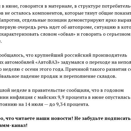
 в июне, говорится в материале, в структуре потребитель
в не осталось компонентов, которые тянут общие показа
 Напротив, отдельные позиции демонстрируют ярко выр
 первую очередь речь идет об автопроме, ситуацию в кот
характеризовать словом «обвал» и говорить о серьезном
.
сообщалось, что крупнейший российский производитель
х автомобилей «АвтоВАЗ» задумался о переходе на непо
 неделю с осени этого года. Причиной такого развития 
бвальное падение продаж и переполнение складов.
лой неделе в правительстве сообщили, что в годовом
ии инфляция с майских 9,9 процента в июне опустилась 
стоянию на 14 июля — до 9,34 процента.
о, что читаете наши новости! Не забудьте подписать
амм-канал!