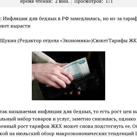
Время чтения:
2
мин.
Просмотров:
171
 Инфляция для бедных в РФ замедлилась, но из-за тари
жет вырасти
 Щукин (Редактор отдела «Экономика»)СюжетТарифы Ж
так называемая инфляция для бедных, то есть рост цен н
ьный набор товаров и услуг, заметно снизилась, однако
енный рост тарифов ЖКХ может снова подстегнуть ее. О
лкой на июльский обзор макроэкономических тенденций 