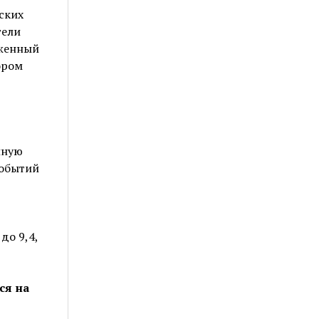
ских
тели
аженный
ором
лную
событий
до 9,4,
ся на