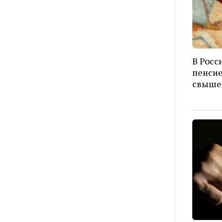
В Росс
пенсие
свыше 