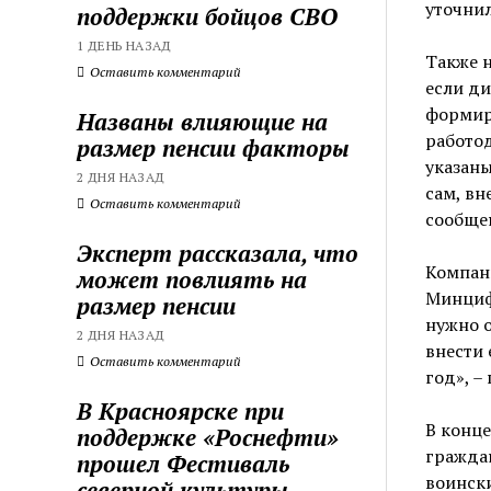
уточни
поддержки бойцов СВО
1 ДЕНЬ НАЗАД
Также н
Оставить комментарий
если д
формир
Названы влияющие на
работод
размер пенсии факторы
указаны
2 ДНЯ НАЗАД
сам, вн
Оставить комментарий
сообще
Эксперт рассказала, что
Компани
может повлиять на
Минциф
размер пенсии
нужно о
2 ДНЯ НАЗАД
внести 
Оставить комментарий
год», 
В Красноярске при
В конце
поддержке «Роснефти»
граждан
прошел Фестиваль
воински
северной культуры