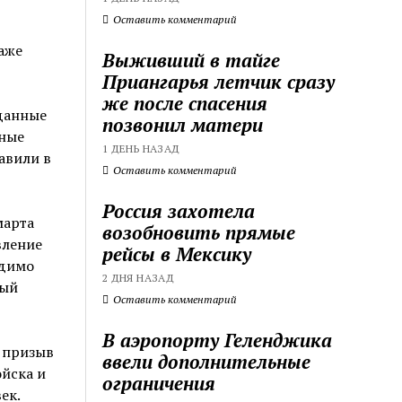
Оставить комментарий
аже
Выживший в тайге
Приангарья летчик сразу
же после спасения
 данные
позвонил матери
нные
1 ДЕНЬ НАЗАД
бавили в
Оставить комментарий
Россия захотела
марта
возобновить прямые
вление
рейсы в Мексику
одимо
2 ДНЯ НАЗАД
лый
Оставить комментарий
В аэропорту Геленджика
й призыв
ввели дополнительные
йска и
ограничения
ек.