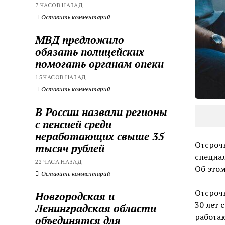
7 ЧАСОВ НАЗАД
Оставить комментарий
МВД предложило
обязать полицейских
помогать органам опеки
15 ЧАСОВ НАЗАД
Оставить комментарий
В России назвали регионы
с пенсией среди
неработающих свыше 35
Отсрочк
тысяч рублей
специал
22 ЧАСА НАЗАД
Об это
Оставить комментарий
Отсрочк
Новгородская и
30 лет 
Ленинградская области
работа
объединятся для