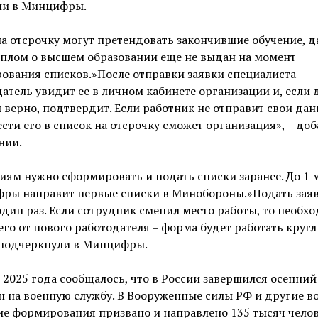
ли в Минцифры.
а отсрочку могут претендовать закончившие обучение, д
иплом о высшем образовании еще не выдан на момент
ования списков.»После отправки заявки специалиста
атель увидит ее в личном кабинете организации и, если
 верно, подтвердит. Если работник не отправит свои да
ести его в список на отсрочку сможет организация», – до
нии.
ям нужно сформировать и подать списки заранее. До 1 
ры направит первые списки в Минобороны.»Подать зая
дин раз. Если сотрудник сменил место работы, то необх
его от нового работодателя – форма будет работать круг
– подчеркнули в Минцифры.
 2025 года сообщалось, что в России завершился осенни
 на военную службу. В Вооруженные силы РФ и другие во
е формирования призвано и направлено 135 тысяч челов