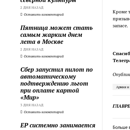
2 ДНЯ НАЗАД
Кроме т
Оставить комментарий
призыве
запасе.
Пятница может стать
самым жарким днем
лета в Москве
2 ДНЯ НАЗАД
Спасиб
Оставить комментарий
Телегр
Сбер запустил пилот по
Опублик
автоматическому
подтверждению льгот
Армия и
при оплате картой
«Мир»
3 ДНЯ НАЗАД
ГЛАВР
Оставить комментарий
ЕР системно занимается
Больше 