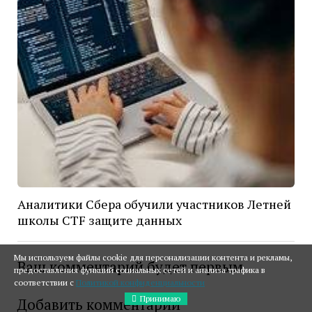
Аналитики Сбера обучили участников Летней
школы CTF защите данных
Мы используем файлы cookie для персонализации контента и рекламы,
Ваш комментарий будет первым
предоставления функций социальных сетей и анализа трафика в
соответствии с
Политикой конфиденциальности
Принимаю
Добавить комментарий