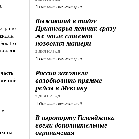
а
Оставить комментарий
Выживший в тайге
Приангарья летчик сразу
стране
же после спасения
раждан
позвонил матери
бль. По
тавляла
2 ДНЯ НАЗАД
Оставить комментарий
Россия захотела
 часть
возобновить прямые
срочной
рейсы в Мексику
2 ДНЯ НАЗАД
м
Оставить комментарий
ые
В аэропорту Геленджика
ввели дополнительные
ограничения
ся на