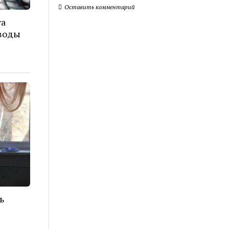
Оставить комментарий
та
еводы
ь