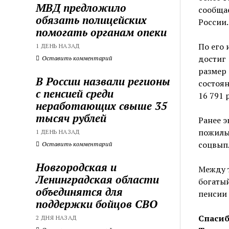
МВД предложило
сообща
обязать полицейских
России.
помогать органам опеки
По его 
1 ДЕНЬ НАЗАД
достиг 
Оставить комментарий
размер 
В России назвали регионы
состоян
с пенсией среди
16 791 
неработающих свыше 35
тысяч рублей
Ранее э
пожилы
1 ДЕНЬ НАЗАД
соцвыпл
Оставить комментарий
Новгородская и
Между 
Ленинградская области
богатый
объединятся для
пенсии 
поддержки бойцов СВО
Спасиб
2 ДНЯ НАЗАД