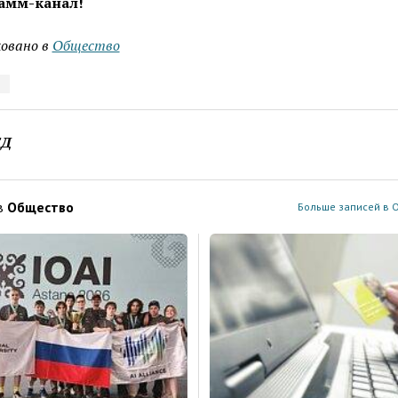
амм-канал!
овано в
Общество
ЕД
в
Общество
Больше записей в 