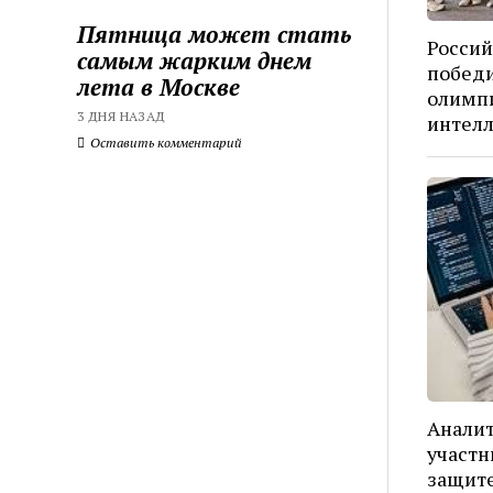
Пятница может стать
Росси
самым жарким днем
побед
лета в Москве
олимпи
3 ДНЯ НАЗАД
интелл
Оставить комментарий
Аналит
участн
защит