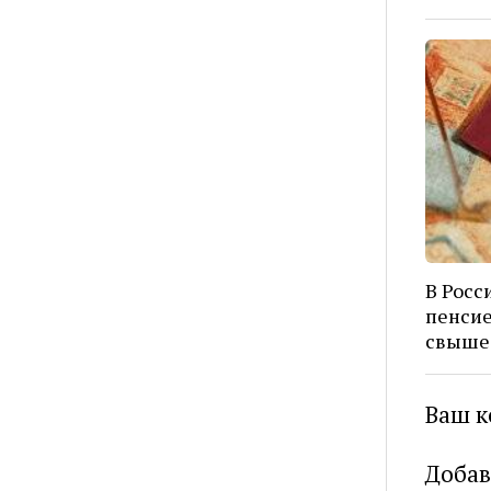
В Росс
пенсие
свыше 
Ваш к
Добав