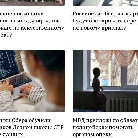
йские школьники
Российские банки с мар
или на международной
будут блокировать пер
аде по искусственному
по новому признаку
екту
ики Сбера обучили
МВД предложило обязат
иков Летней школы CTF
полицейских помогать
е данных
органам опеки