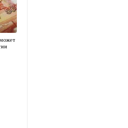
 может
сии