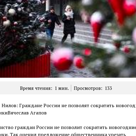
Время чтения:
1
мин.
Просмотров:
133
 Нилов: Граждане России не позволят сократить нового
икиВячеслав Агапов
нство граждан России не позволит сократить новогодни
ки. Так оценил предложение общественника урезать