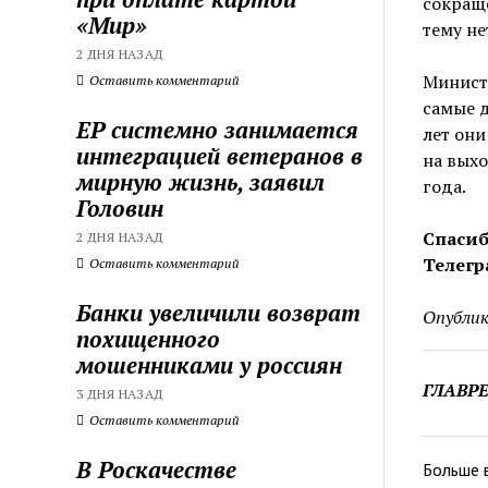
сокраще
«Мир»
тему не
2 ДНЯ НАЗАД
Министр
Оставить комментарий
самые д
ЕР системно занимается
лет они
интеграцией ветеранов в
на выхо
мирную жизнь, заявил
года.
Головин
Спасиб
2 ДНЯ НАЗАД
Телегр
Оставить комментарий
Банки увеличили возврат
Опублик
похищенного
мошенниками у россиян
ГЛАВР
3 ДНЯ НАЗАД
Оставить комментарий
В Роскачестве
Больше 