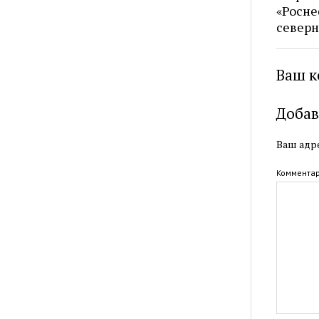
«Росне
северн
Ваш к
Добав
Ваш адре
Коммента