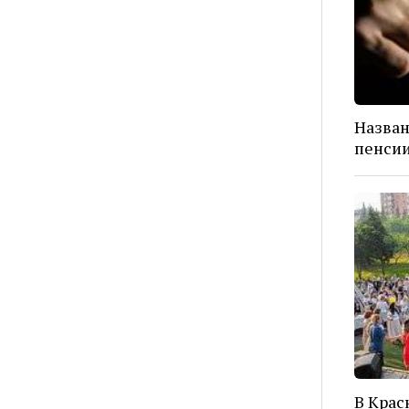
Назван
пенси
В Крас