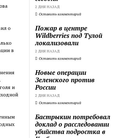
ова
2 ДНЯ НАЗАД
Оставить комментарий
Пожар в центре
ил о
Wildberries под Тулой
локализовали
олько
ации в
2 ДНЯ НАЗАД
Оставить комментарий
Новые операции
енения
Зеленского против
.
России
голя и
ыходной
2 ДНЯ НАЗАД
Оставить комментарий
Бастрыкин потребовал
денным
доклад о расследовании
ходных
убийства подростка в