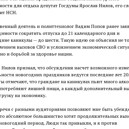
ости для отдыха депутат Госдумы Ярослав Нилов, его сл
ит НСН.
енный деятель и политтехнолог Вадим Попов ранее заяв
имости сократить отпуска до 21 календарного дня и
ние каникулы — до шести. Такую идею он объяснил не т
лением вызовов СВО и усложнением экономической ситу
 но и борьбой за здоровье нации.
 Нилов признал, что обсуждения насчет возможного изм
ности новогодних праздников ведутся последние лет 20
ы отмечают, что граждане на каникулах пьют много алко
употребляют лишней пищи, а каждый дополнительный в
грузку на экономику.
тречи с разными аудиториями позволяют мне быть убеж
 что абсолютное большинство хотят продолжительных вы
новогодний период. Люди так привыкли, и я против