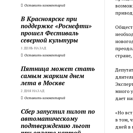
возможн
Оставить комментарий
привод
В Красноярске при
поддержке «Роснефти»
Обществ
прошел Фестиваль
необход
северной культуры
новогод
преодо
1 ДЕНЬ НАЗАД
стране,
Оставить комментарий
Пятница может стать
Депутат
самым жарким днем
длитель
лета в Москве
Эксперт
много 
2 ДНЯ НАЗАД
дает на
Оставить комментарий
Сбер запустил пилот по
«Но вс
автоматическому
в том,
подтверждению льгот
дней в 
при оплате картой