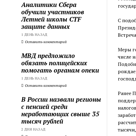
Аналитики Сбера
государ
обучили участников
Летней школы CTF
С подоб
защите данных
Презид
Встреча
1 ДЕНЬ НАЗАД
Оставить комментарий
Меры г
МВД предложило
числе н
обязать полицейских
Подобн
помогать органам опеки
рождаем
господд
1 ДЕНЬ НАЗАД
Оставить комментарий
Ранее П
В России назвали регионы
поддерж
с пенсией среди
налогов
неработающих свыше 35
заработ
тысяч рублей
рассчит
тысячи,
2 ДНЯ НАЗАД