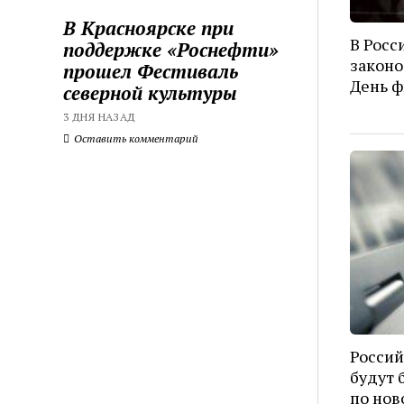
В Красноярске при
В Росс
поддержке «Роснефти»
законо
прошел Фестиваль
День ф
северной культуры
3 ДНЯ НАЗАД
Оставить комментарий
Россий
будут 
по нов