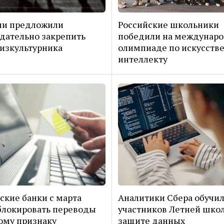
ии предложили
Российские школьники
дательно закрепить
победили на междунар
изкультурника
олимпиаде по искусств
интеллекту
ские банки с марта
Аналитики Сбера обучи
блокировать переводы
участников Летней шко
ому признаку
защите данных