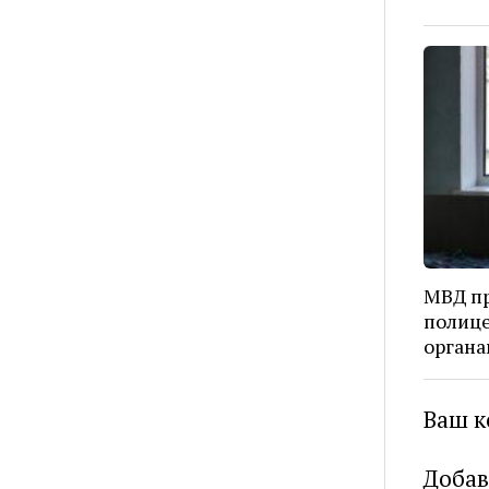
МВД пр
полице
органа
Ваш к
Добав