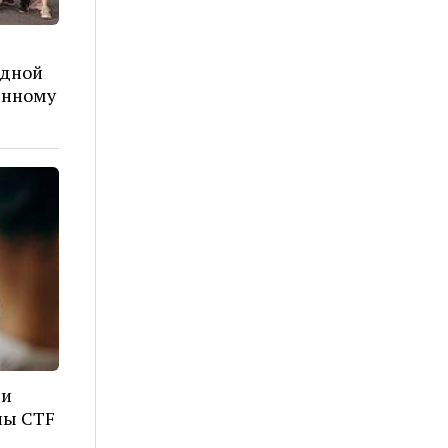
одной
енному
ли
лы CTF