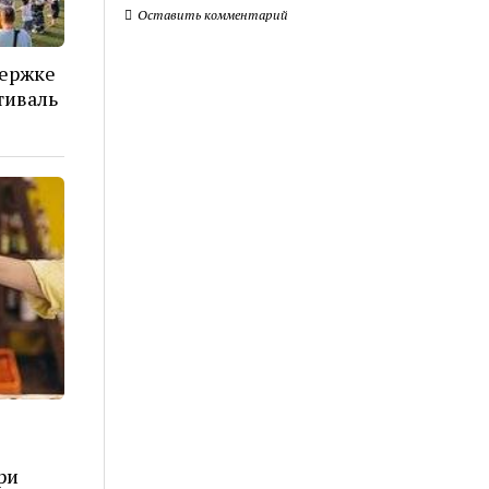
Оставить комментарий
держке
тиваль
ри