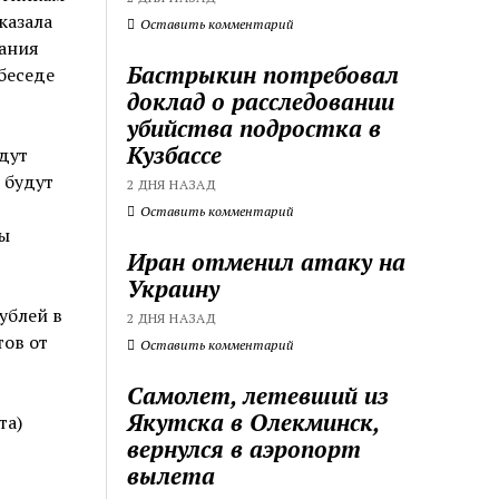
казала
Оставить комментарий
ания
Бастрыкин потребовал
беседе
доклад о расследовании
убийства подростка в
Кузбассе
дут
 будут
2 ДНЯ НАЗАД
Оставить комментарий
ы
Иран отменил атаку на
Украину
ублей в
2 ДНЯ НАЗАД
тов от
Оставить комментарий
Самолет, летевший из
Якутска в Олекминск,
та)
вернулся в аэропорт
вылета