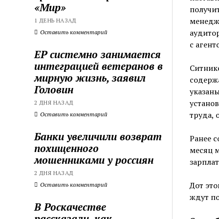
«Мир»
получит
менедж
1 ДЕНЬ НАЗАД
аудито
Оставить комментарий
с агент
ЕР системно занимается
интеграцией ветеранов в
Ситнико
мирную жизнь, заявил
содержа
Головин
указаны
установ
2 ДНЯ НАЗАД
труда, 
Оставить комментарий
Банки увеличили возврат
Ранее с
похищенного
месяц м
мошенниками у россиян
зарплат
2 ДНЯ НАЗАД
Дот это
Оставить комментарий
ждут по
В Роскачестве
рассказали, как