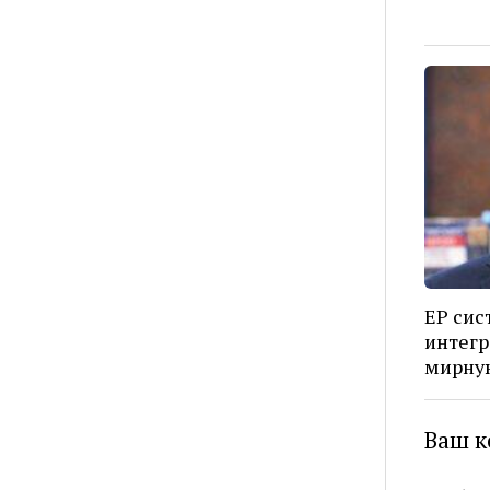
ЕР сис
интегр
мирную
Ваш к