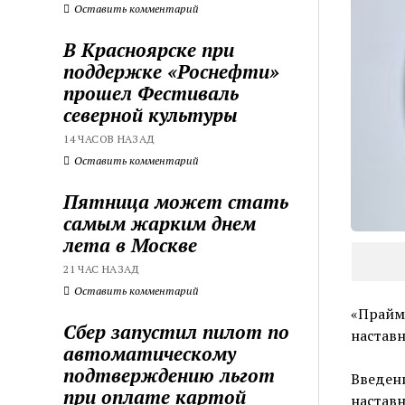
Оставить комментарий
В Красноярске при
поддержке «Роснефти»
прошел Фестиваль
северной культуры
14 ЧАСОВ НАЗАД
Оставить комментарий
Пятница может стать
самым жарким днем
лета в Москве
21 ЧАС НАЗАД
Оставить комментарий
«Прайм»
Сбер запустил пилот по
настав
автоматическому
подтверждению льгот
Введени
при оплате картой
наставн