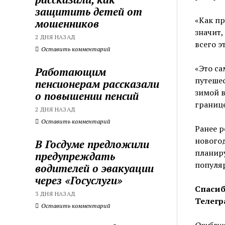
защитить детей от
«Как пр
мошенников
значит,
2 ДНЯ НАЗАД
всего э
Оставить комментарий
«Это са
Работающим
путешес
пенсионерам рассказали
зимой в
о повышении пенсий
границ
2 ДНЯ НАЗАД
Оставить комментарий
Ранее р
новогод
В Госдуме предложили
планиру
предупреждать
популяр
водителей о эвакуации
через «Госуслуги»
Спасиб
3 ДНЯ НАЗАД
Телегр
Оставить комментарий