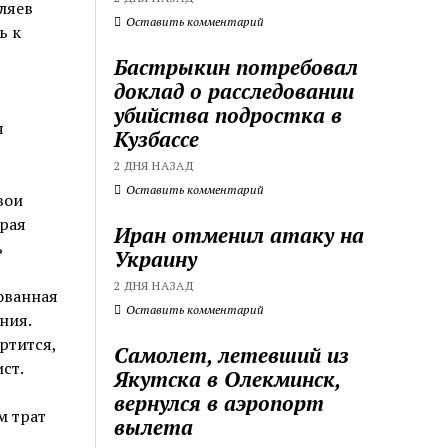
ляев
Оставить комментарий
ь к
Бастрыкин потребовал
доклад о расследовании
убийства подростка в
я
Кузбассе
2 ДНЯ НАЗАД
Оставить комментарий
вои
орая
Иран отменил атаку на
ь
Украину
2 ДНЯ НАЗАД
ованная
Оставить комментарий
ния.
ртится,
Самолет, летевший из
ст.
Якутска в Олекминск,
вернулся в аэропорт
м трат
вылета