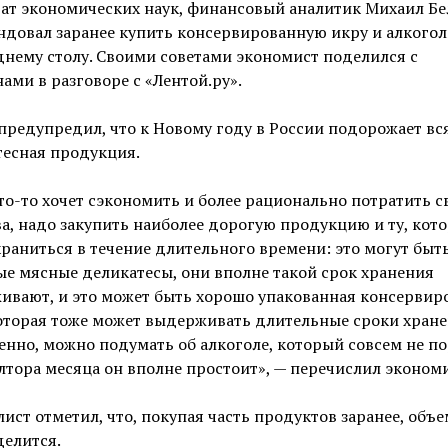
ат экономических наук, финансовый аналитик Михаил Бе
довал заранее купить консервированную икру и алкогол
нему столу. Своими советами экономист поделился с
ами в разговоре с «Лентой.ру».
предупредил, что к Новому году в России подорожает вс
тесная продукция.
то-то хочет сэкономить и более рационально потратить с
а, надо закупить наиболее дорогую продукцию и ту, кот
раниться в течение длительного времени: это могут быт
е мясные деликатесы, они вполне такой срок хранения
ивают, и это может быть хорошо упакованная консервир
оторая тоже может выдерживать длительные сроки хране
енно, можно подумать об алкоголе, который совсем не по
лтора месяца он вполне простоит», — перечислил экономи
ист отметил, что, покупая часть продуктов заранее, объе
делится.