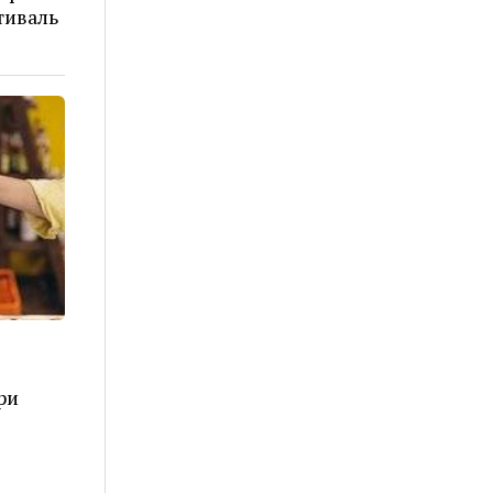
тиваль
ри