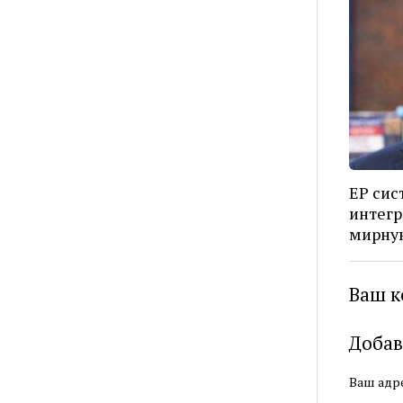
ЕР сис
интегр
мирную
Ваш к
Добав
Ваш адре