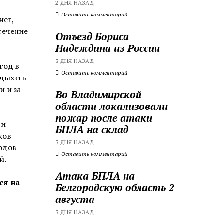
2 ДНЯ НАЗАД
Оставить комментарий
нег,
течение
Отъезд Бориса
Надеждина из России
3 ДНЯ НАЗАД
год в
Оставить комментарий
тдыхать
и и за
Во Владимирской
области локализовали
пожар после атаки
ти
БПЛА на склад
ков
3 ДНЯ НАЗАД
одов
Оставить комментарий
й.
Атака БПЛА на
ся на
Белгородскую область 2
августа
3 ДНЯ НАЗАД