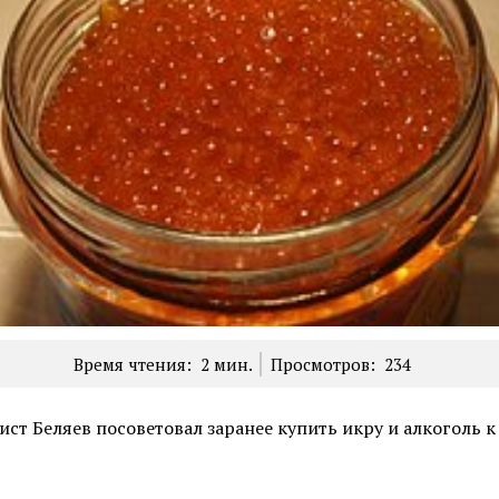
Время чтения:
2
мин.
Просмотров:
234
ст Беляев посоветовал заранее купить икру и алкоголь 