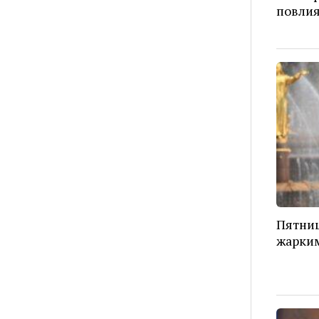
повлия
Пятниц
жарким