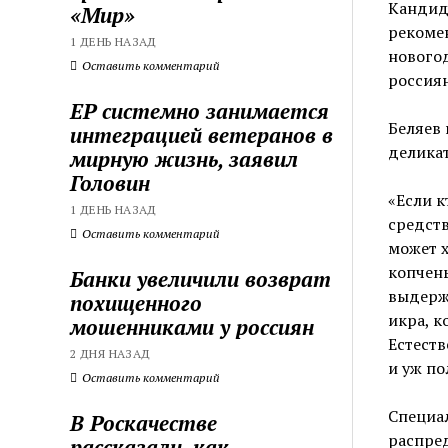
Кандид
«Мир»
рекомен
1 ДЕНЬ НАЗАД
новогод
Оставить комментарий
россиян
ЕР системно занимается
Беляев 
интеграцией ветеранов в
делика
мирную жизнь, заявил
Головин
«Если к
1 ДЕНЬ НАЗАД
средств
Оставить комментарий
может х
копчены
Банки увеличили возврат
выдерж
похищенного
икра, к
мошенниками у россиян
Естеств
2 ДНЯ НАЗАД
и уж по
Оставить комментарий
Специал
В Роскачестве
распре
рассказали, как