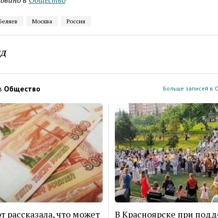
овано в
Общество
Беляев
Москва
Россия
ЕД
в
Общество
Больше записей в 
т рассказала, что может
В Красноярске при под