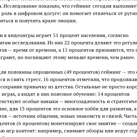
. Исследование показало, что гейминг сегодня выполняе
роль в цифровом досуге: он помогает отвлечься от рути
иться и получить яркие эмоции.
и в видеоигры играет 51 процент населения, согласно
атам исследования. Из них 22 процента делают это регул
ов — время от времени, а 15 процентов признаются, что 
играют, но посвящают этому меньше времени, чем ранее.
ля половины опрошенных (49 процентов) гейминг — это 
ся и снять стресс. 16 процентов отметили, что продолжа
 сохраняя привычку из детства. Остальные не просто кор
 играх, а видят в них полезное обучение: 14 процентов
нствуют особые навыки — многозадачность и стратегиче
е, для 13 процентов это основное хобби для развития, а
ов — источник общения, новых знакомств и связей. Часть
ентов (6 процентов) монетизируют свое занятие — созда
ю игр контент: например, снимают обзоры или ведут ст