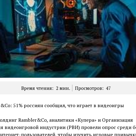
Время чтения:
2
мин.
Просмотров:
47
&Co: 51% россиян сообщил, что играет в видеоигры
олдинг Rambler&Co, аналитики «Купера» и Организация
я видеоигровой индустрии (РВИ) провели опрос среди б
нтернет-пользователей, чтобы изучить игровые привычк