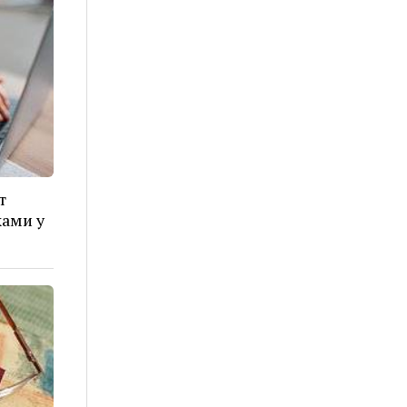
т
ами у