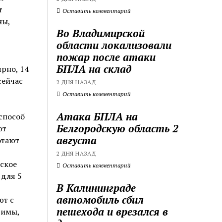
т
Оставить комментарий
ны,
Во Владимирской
области локализовали
пожар после атаки
БПЛА на склад
ярно, 14
сейчас
2 ДНЯ НАЗАД
Оставить комментарий
Атака БПЛА на
способ
Белгородскую область 2
ют
августа
отают
2 ДНЯ НАЗАД
ское
Оставить комментарий
 для 5
В Калининграде
автомобиль сбил
ют с
пешехода и врезался в
римы,