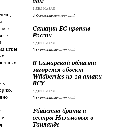
дом
2 ДНЯ НАЗАД
тями,
Оставить комментарий
и
Санкции ЕС против
 все
России
ия в
в
3 ДНЯ НАЗАД
емя игры
Оставить комментарий
но
В Самарской области
ошенных
загорелся объект
Wildberries из-за атаки
ВСУ
ых
орию,
3 ДНЯ НАЗАД
енно
Оставить комментарий
Убийство брата и
е
сестры Назимовых в
не
Таиланде
ор