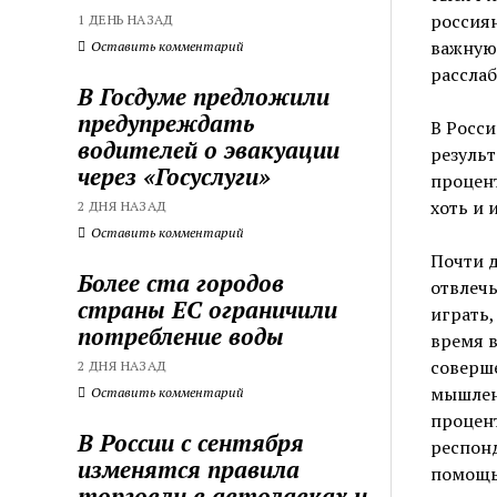
россиян
1 ДЕНЬ НАЗАД
важную 
Оставить комментарий
расслаб
В Госдуме предложили
предупреждать
В Росси
водителей о эвакуации
результ
через «Госуслуги»
процент
хоть и 
2 ДНЯ НАЗАД
Оставить комментарий
Почти д
Более ста городов
отвлечь
страны ЕС ограничили
играть,
потребление воды
время в
соверше
2 ДНЯ НАЗАД
мышлени
Оставить комментарий
процент
В России с сентября
респонд
изменятся правила
помощь
торговли в автолавках и