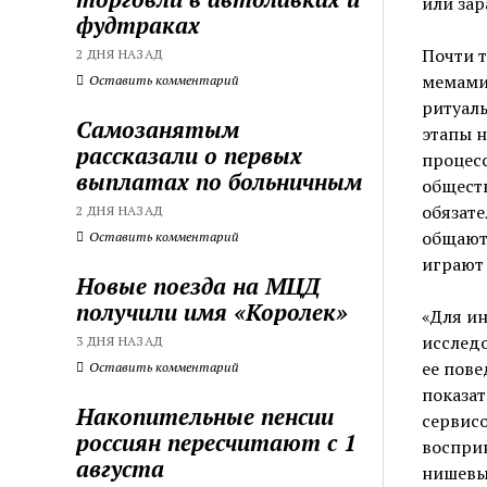
или зар
фудтраках
Почти т
2 ДНЯ НАЗАД
мемами 
Оставить комментарий
ритуалы
Самозанятым
этапы н
рассказали о первых
процесс
выплатах по больничным
обществ
обязате
2 ДНЯ НАЗАД
общаютс
Оставить комментарий
играют 
Новые поезда на МЦД
получили имя «Королек»
«Для ин
исследо
3 ДНЯ НАЗАД
ее пове
Оставить комментарий
показат
Накопительные пенсии
сервисо
россиян пересчитают с 1
восприн
августа
нишевы