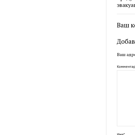
эвакуа
Ваш к
Добав
Ваш адре
Коммента
Имя*