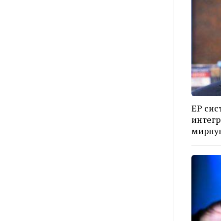
ЕР сис
интегр
мирную