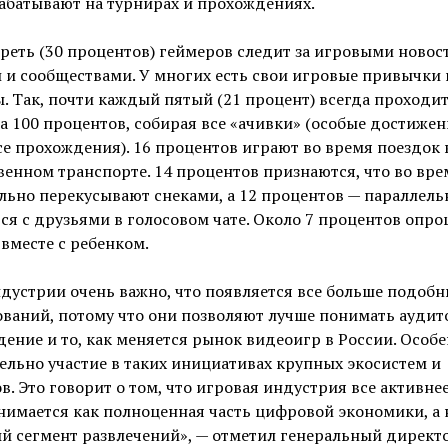
абатывают на турнирах и прохождениях.
реть (30 процентов) геймеров следит за игровыми новос
и сообществами. У многих есть свои игровые привычки 
. Так, почти каждый пятый (21 процент) всегда проходит
а 100 процентов, собирая все «ачивки» (особые достижен
е прохождения). 16 процентов играют во время поездок 
енном транспорте. 14 процентов признаются, что во вр
льно перекусывают снеками, а 12 процентов — параллель
я с друзьями в голосовом чате. Около 7 процентов опр
вместе с ребенком.
дустрии очень важно, что появляется все больше подобн
ваний, потому что они позволяют лучше понимать аудит
дение и то, как меняется рынок видеоигр в России. Особ
ельно участие в таких инициативах крупных экосистем и
в. Это говорит о том, что игровая индустрия все активне
имается как полноценная часть цифровой экономики, а 
й сегмент развлечений», — отметил генеральный директ