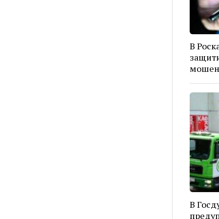
В Роск
защити
мошен
В Госд
предуп