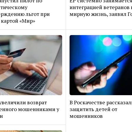
апустил пилот по
ЕР системно занимаетс
атическому
интеграцией ветеранов 
рждению льгот при
мирную жизнь, заявил Г
 картой «Мир»
увеличили возврат
В Роскачестве рассказал
енного мошенниками у
защитить детей от
н
мошенников