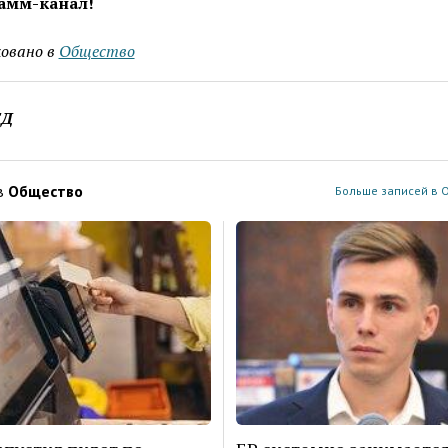
амм-канал!
овано в
Общество
ЕД
в
Общество
Больше записей в 