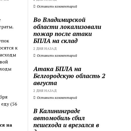
Оставить комментарий
Во Владимирской
е
области локализовали
траты.
пожар после атаки
БПЛА на склад
упок
осятся к
2 ДНЯ НАЗАД
расходы
Оставить комментарий
овой
Атака БПЛА на
сходы
Белгородскую область 2
августа
2 ДНЯ НАЗАД
ября
Оставить комментарий
 еду (56
В Калининграде
автомобиль сбил
пешехода и врезался в
ся на