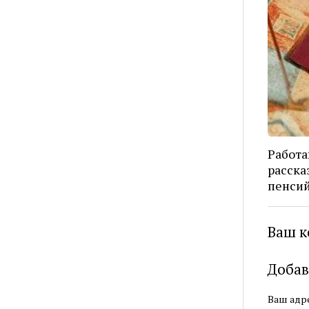
Работ
расска
пенси
Ваш к
Добав
Ваш адре