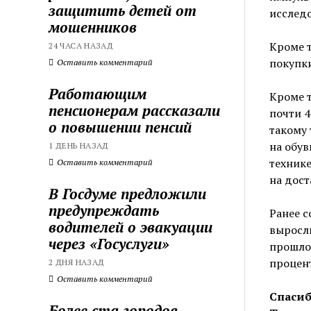
защитить детей от
исследо
мошенников
Кроме т
24 ЧАСА НАЗАД
покупки
Оставить комментарий
Работающим
Кроме т
пенсионерам рассказали
почти 4
о повышении пенсий
такому 
на обув
1 ДЕНЬ НАЗАД
технике
Оставить комментарий
на дост
В Госдуме предложили
предупреждать
Ранее с
водителей о эвакуации
выросли
через «Госуслуги»
прошлог
процент
2 ДНЯ НАЗАД
Оставить комментарий
Спасиб
Более ста городов