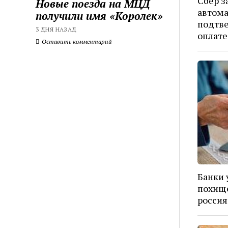
Сбер з
Новые поезда на МЦД
автом
получили имя «Королек»
подтве
3 ДНЯ НАЗАД
оплате
Оставить комментарий
Банки 
похищ
россия