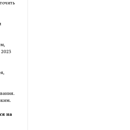
сточить
м
м,
 2023
я,
вания.
зким.
ся на