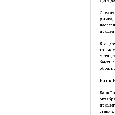
Центро
Средня
рынка, 
населен
процен
В марте
тот мом
месяце
банки г
обратно
Банк 
Банк Ро
октября
процен
ставки,