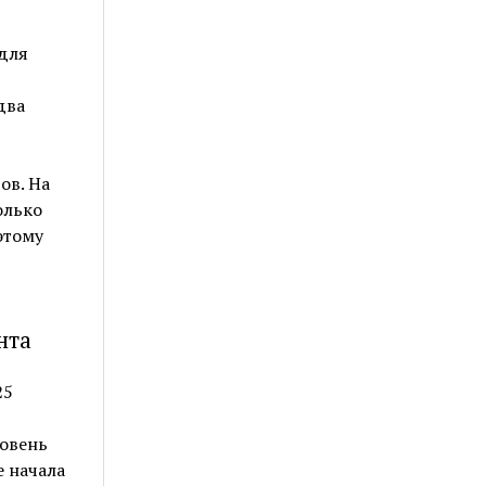
для
два
ов. На
олько
этому
нта
25
овень
е начала