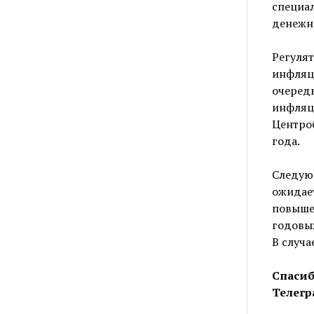
специал
денежн
Регулят
инфляци
очеред
инфляци
Центроб
года.
Следующ
ожидае
повышен
годовых
В случа
Спасиб
Телегр