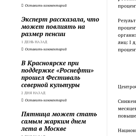
процент
Оставить комментарий
Эксперт рассказала, что
Результ
может повлиять на
процент
размер пенсии
органи
лиц: I 
1 ДЕНЬ НАЗАД
процен
Оставить комментарий
В Красноярске при
поддержке «Роснефти»
прошел Фестиваль
северной культуры
Центро
2 ДНЯ НАЗАД
Оставить комментарий
Снижени
месяцев
Пятница может стать
повыше
самым жарким днем
лета в Москве
Национа