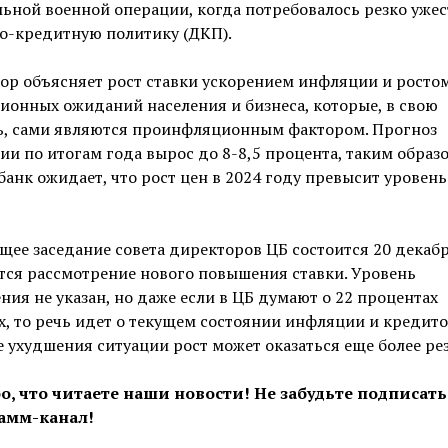
ьной военной операции, когда потребовалось резко уже
о-кредитную политику (ДКП).
ор объясняет рост ставки ускорением инфляции и росто
онных ожиданий населения и бизнеса, которые, в свою
ь, сами являются проинфляционным фактором. Прогноз
и по итогам года вырос до 8-8,5 процента, таким образо
анк ожидает, что рост цен в 2024 году превысит уровень
ее заседание совета директоров ЦБ состоится 20 декабр
тся рассмотрение нового повышения ставки. Уровень
ия не указан, но даже если в ЦБ думают о 22 процентах
, то речь идет о текущем состоянии инфляции и кредито
е ухудшения ситуации рост может оказаться еще более ре
о, что читаете наши новости! Не забудьте подписать
амм-канал!