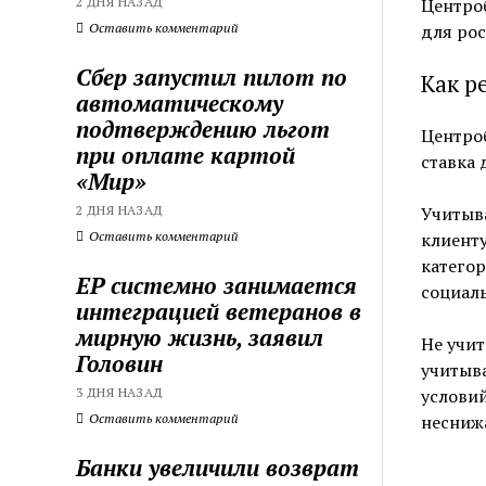
2 ДНЯ НАЗАД
Центроб
Оставить комментарий
для ро
Сбер запустил пилот по
Как р
автоматическому
подтверждению льгот
Центроб
при оплате картой
ставка 
«Мир»
2 ДНЯ НАЗАД
Учитыв
Оставить комментарий
клиенту
категор
ЕР системно занимается
социаль
интеграцией ветеранов в
мирную жизнь, заявил
Не учит
Головин
учитыв
3 ДНЯ НАЗАД
условий
Оставить комментарий
неснижа
Банки увеличили возврат