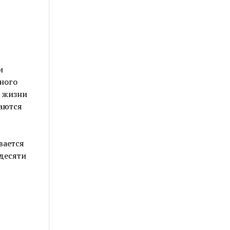
и
ного
 жизни
аются
вается
десяти