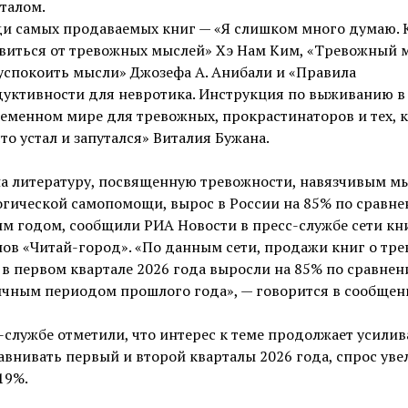
талом.
и самых продаваемых книг — «Я слишком много думаю. 
виться от тревожных мыслей» Хэ Нам Ким, «Тревожный м
успокоить мысли» Джозефа А. Анибали и «Правила
уктивности для невротика. Инструкция по выживанию в
еменном мире для тревожных, прокрастинаторов и тех, к
то устал и запутался» Виталия Бужана.
на литературу, посвященную тревожности, навязчивым м
гической самопомощи, вырос в России на 85% по сравне
м годом, сообщили РИА Новости в пресс-службе сети к
ов «Читай-город». «По данным сети, продажи книг о тр
в первом квартале 2026 года выросли на 85% по сравнен
ичным периодом прошлого года», — говорится в сообщен
-службе отметили, что интерес к теме продолжает усилив
авнивать первый и второй кварталы 2026 года, спрос ув
19%.