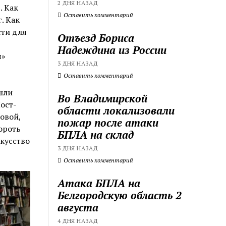
2 ДНЯ НАЗАД
 Как
Оставить комментарий
. Как
сти для
Отъезд Бориса
Надеждина из России
я»
3 ДНЯ НАЗАД
Оставить комментарий
шли
Во Владимирской
ост-
области локализовали
овой,
пожар после атаки
ороть
БПЛА на склад
кусство
3 ДНЯ НАЗАД
Оставить комментарий
Атака БПЛА на
Белгородскую область 2
августа
4 ДНЯ НАЗАД