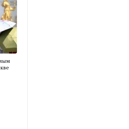
амым
скве