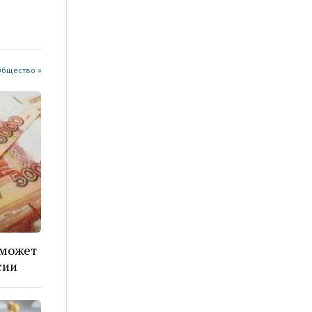
Общество »
 может
сии