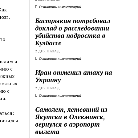
Оставить комментарий
Как
озг.
Бастрыкин потребовал
доклад о расследовании
убийства подростка в
то
Кузбассе
2 ДНЯ НАЗАД
Оставить комментарий
ыслям и
нию с
Иран отменил атаку на
нижных
Украину
евожных
2 ДНЯ НАЗАД
ию с
Оставить комментарий
ии.
Самолет, летевший из
аться:
Якутска в Олекминск,
еличился
вернулся в аэропорт
вылета