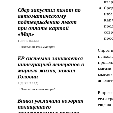
квар
Сред
Сбер запустил пилот по
изба
автоматическому
Как 
подтверждению льгот
прод
при оплате картой
совр
«Мир»
прос
1 ДЕНЬ НАЗАД
Оставить комментарий
Спрос 
психоло
ЕР системно занимается
прошлы
интеграцией ветеранов в
магазин
мирную жизнь, заявил
мыслях 
Головин
аналог
2 ДНЯ НАЗАД
Оставить комментарий
В пресс
если ср
Банки увеличили возврат
еще на 
похищенного
мошенниками у россиян