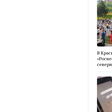
В Крас
«Росне
северн