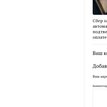
Сбер з
автом
подтве
оплате
Ваш к
Добав
Ваш адре
Коммента