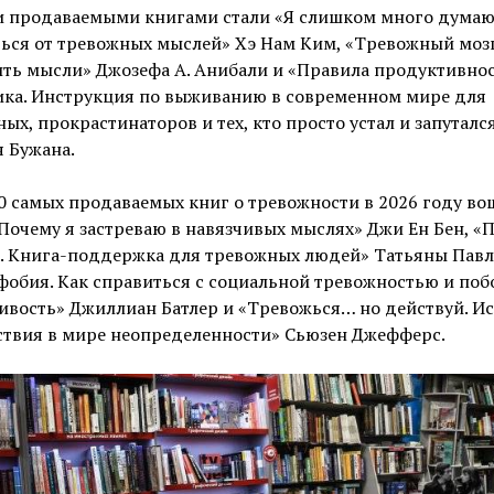
 продаваемыми книгами стали «Я слишком много думаю.
ься от тревожных мыслей» Хэ Нам Ким, «Тревожный мозг
ть мысли» Джозефа А. Анибали и «Правила продуктивно
ика. Инструкция по выживанию в современном мире для
ых, прокрастинаторов и тех, кто просто устал и запуталс
 Бужана.
0 самых продаваемых книг о тревожности в 2026 году во
Почему я застреваю в навязчивых мыслях» Джи Ен Бен, «П
а. Книга-поддержка для тревожных людей» Татьяны Павл
обия. Как справиться с социальной тревожностью и поб
ивость» Джиллиан Батлер и «Тревожься… но действуй. Ис
ствия в мире неопределенности» Сьюзен Джефферс.