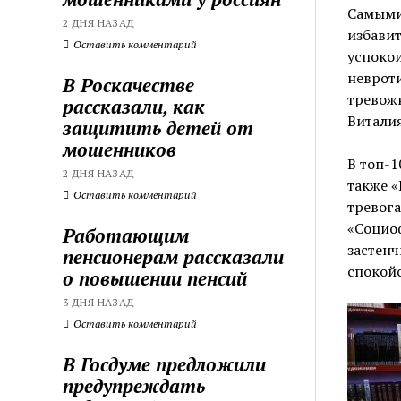
Самыми
2 ДНЯ НАЗАД
избавит
Оставить комментарий
успокои
неврот
В Роскачестве
тревожн
рассказали, как
Виталия
защитить детей от
мошенников
В топ-1
2 ДНЯ НАЗАД
также «
Оставить комментарий
тревог
«Социоф
Работающим
застенч
пенсионерам рассказали
спокой
о повышении пенсий
3 ДНЯ НАЗАД
Оставить комментарий
В Госдуме предложили
предупреждать