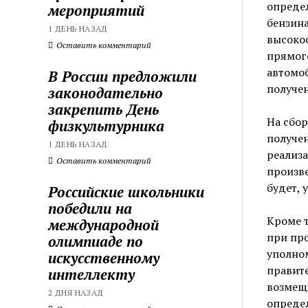
опреде
мероприятий
бензин
1 ДЕНЬ НАЗАД
высоко
Оставить комментарий
прямог
автомоб
В России предложили
получен
законодательно
закрепить День
На сбор
физкультурника
получен
1 ДЕНЬ НАЗАД
реализа
Оставить комментарий
произв
будет, 
Российские школьники
победили на
Кроме 
международной
при про
олимпиаде по
уполно
искусственному
правите
интеллекту
возмеще
2 ДНЯ НАЗАД
определ