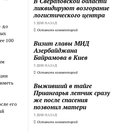
В Свердловской области
ликвидируют возгорание
логистического центра
3 ДНЯ НАЗАД
— до
Оставить комментарий
ных
ее 100
Визит главы МИД
Азербайджана
Байрамова в Киев
ым
3 ДНЯ НАЗАД
Оставить комментарий
ации
 иметь
Выживший в тайге
Приангарья летчик сразу
же после спасения
сле его
позвонил матери
ый
3 ДНЯ НАЗАД
Оставить комментарий