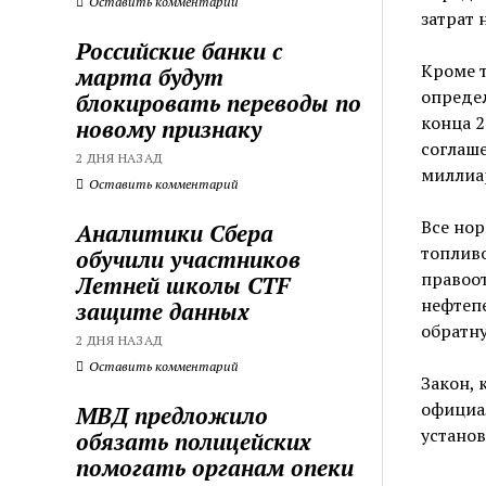
Оставить комментарий
затрат 
Российские банки с
Кроме т
марта будут
определ
блокировать переводы по
конца 
новому признаку
соглаш
2 ДНЯ НАЗАД
миллиа
Оставить комментарий
Все но
Аналитики Сбера
топливо
обучили участников
правоот
Летней школы CTF
нефтепе
защите данных
обратну
2 ДНЯ НАЗАД
Оставить комментарий
Закон, 
официа
МВД предложило
установ
обязать полицейских
помогать органам опеки