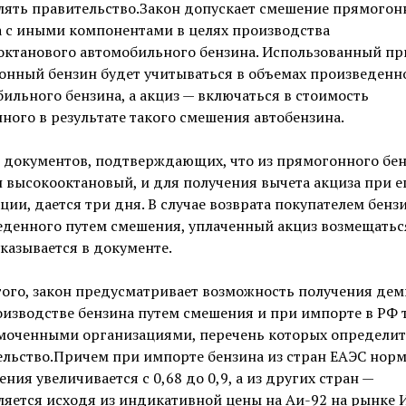
лять правительство.Закон допускает смешение прямогон
а с иными компонентами в целях производства
октанового автомобильного бензина. Использованный пр
онный бензин будет учитываться в объемах произведенн
ильного бензина, а акциз — включаться в стоимость
ного в результате такого смешения автобензина.
 документов, подтверждающих, что из прямогонного бе
 высокооктановый, и для получения вычета акциза при е
ции, дается три дня. В случае возврата покупателем бензи
еденного путем смешения, уплаченный акциз возмещатьс
указывается в документе.
того, закон предусматривает возможность получения де
изводстве бензина путем смешения и при импорте в РФ 
моченными организациями, перечень которых определит
льство.Причем при импорте бензина из стран ЕАЭС нор
ния увеличивается с 0,68 до 0,9, а из других стран —
яется исходя из индикативной цены на Аи-92 на рынке 