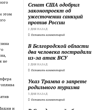
ного
Сенат США одобрил
законопроект об
и этом
ужесточении санкций
ого
против России
2 ДНЯ НАЗАД
Оставить комментарий
нзина
В Белгородской области
го
два человека пострадали
на,
из-за атак ВСУ
я не
2 ДНЯ НАЗАД
Оставить комментарий
мпфера
Указ Трампа о запрете
топлива
родильного туризма
3 ДНЯ НАЗАД
матив
Оставить комментарий
Индии и