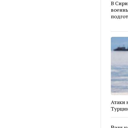
В Сири
военны
подго
Атаки 
Турции
Ваш к