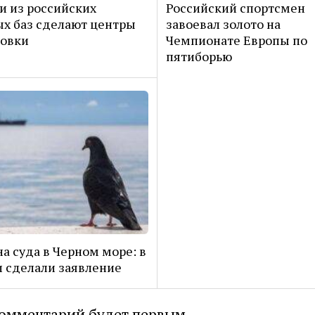
и из российских
Российский спортсмен
х баз сделают центры
завоевал золото на
товки
Чемпионате Европы по
пятиборью
на суда в Черном море: в
 сделали заявление
омментарий будет первым