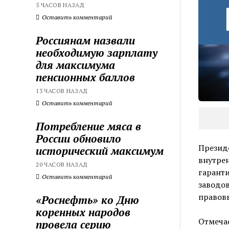
5 ЧАСОВ НАЗАД
Оставить комментарий
Россиянам назвали
необходимую зарплату
для максимума
пенсионных баллов
13 ЧАСОВ НАЗАД
Оставить комментарий
Потребление мяса в
России обновило
Презид
исторический максимум
внутре
20 ЧАСОВ НАЗАД
гарант
Оставить комментарий
заводов
правовы
«Роснефть» ко Дню
коренных народов
Отмечае
провела серию