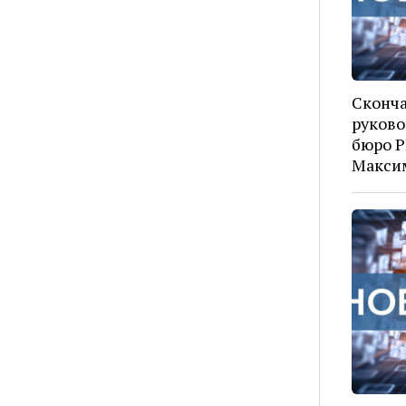
Сконч
руково
бюро Р
Макси