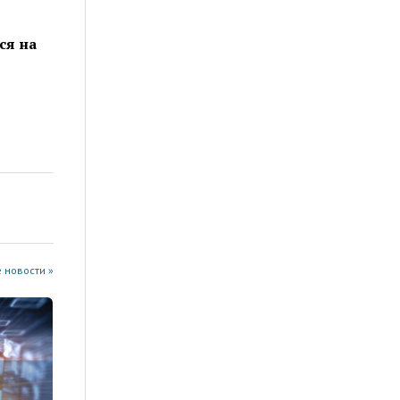
ся на
 новости »