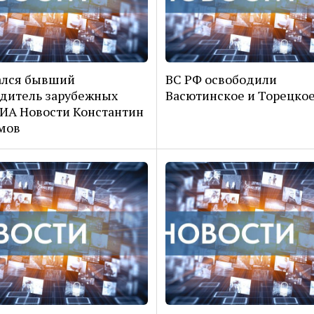
ался бывший
ВС РФ освободили
дитель зарубежных
Васютинское и Торецкое
ИА Новости Константин
мов