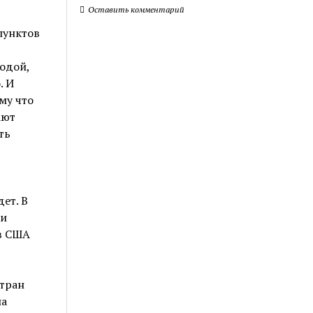
Оставить комментарий
пунктов
одой,
. И
му что
ают
ть
ет. В
ки
 в США
стран
па