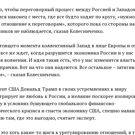
о, чтобы переговорный процесс между Россией и Западо
ся наконец с места, где все будто ходит по кругу, «нужно
 отношение к переговорам», которого пока со стороны н
иков не наблюдается, сказал Колесниченко.
тоящего момента коллективный Запад в лице Европы и о
все же ждет, когда разрушится экономика России и у нас
я волнения. И идея такая есть, что у нас изменится власть
причин. Вот на что они надеются. Все остальное – затяги
», – сказал Колесниченко.
ент США Дональд Трамп в своих устремлениях к миру
рирует не любовь к России, а желание поскорее изолиро
у в условиях бушующего глобального финансово-
ческого кризиса и спасти экономику США, спешно нала
ю там, где это выгодно, считает эксперт.
это хоть какие-то шаги к урегулированию отношений, в 