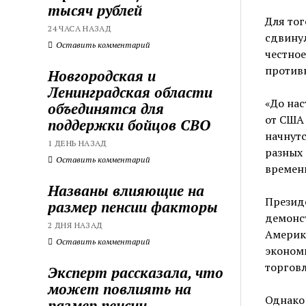
тысяч рублей
Для тог
24 ЧАСА НАЗАД
сдвинул
Оставить комментарий
честное
противн
Новгородская и
Ленинградская области
«До нас
объединятся для
от США 
поддержки бойцов СВО
начнутс
1 ДЕНЬ НАЗАД
разных 
Оставить комментарий
времени
Названы влияющие на
Презид
размер пенсии факторы
демонст
2 ДНЯ НАЗАД
Америк
Оставить комментарий
экономи
торговл
Эксперт рассказала, что
может повлиять на
Однако 
размер пенсии