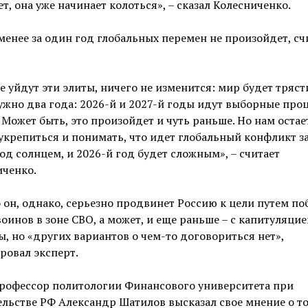
т, она уже начинает колоться», – сказал Колесниченко.
менее за один год глобальных перемен не произойдет, сч
е уйдут эти элиты, ничего не изменится: мир будет тряст
ужно два года: 2026-й и 2027-й годы идут выборные про
 Может быть, это произойдет и чуть раньше. Но нам остае
укрепиться и понимать, что идет глобальный конфликт за
од солнцем, и 2026-й год будет сложным», – считает
иченко.
он, однако, серьезно продвинет Россию к цели путем по
оинов в зоне СВО, а может, и еще раньше – с капитуляцие
, но «других вариантов о чем-то договориться нет»,
ровал эксперт.
профессор политологии Финансового университета при
льстве РФ Александр Шатилов высказал свое мнение о то