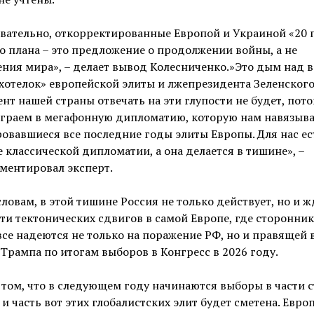
вательно, откорректированные Европой и Украиной «20 
 плана – это предложение о продолжении войны, а не
ния мира», – делает вывод Колесниченко.»Это дым над в
хотелок» европейской элиты и лжепрезидента Зеленского
нт нашей страны отвечать на эти глупости не будет, пото
играем в мегафонную дипломатию, которую нам навязыв
вавшиеся все последние годы элиты Европы. Для нас ес
 классической дипломатии, а она делается в тишине», –
ментировал эксперт.
словам, в этой тишине Россия не только действует, но и жд
ти тектонических сдвигов в самой Европе, где сторонни
се надеются не только на поражение РФ, но и правящей
Трампа по итогам выборов в Конгресс в 2026 году.
 том, что в следующем году начинаются выборы в части 
и часть вот этих глобалистских элит будет сметена. Евро