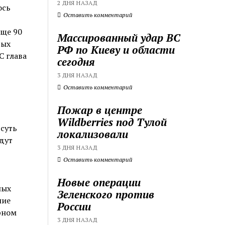
2 ДНЯ НАЗАД
ось
Оставить комментарий
еще 90
Массированный удар ВС
вых
РФ по Киеву и области
С глава
сегодня
3 ДНЯ НАЗАД
Оставить комментарий
Пожар в центре
Wildberries под Тулой
 суть
локализовали
дут
3 ДНЯ НАЗАД
Оставить комментарий
Новые операции
ных
Зеленского против
ние
России
рном
3 ДНЯ НАЗАД