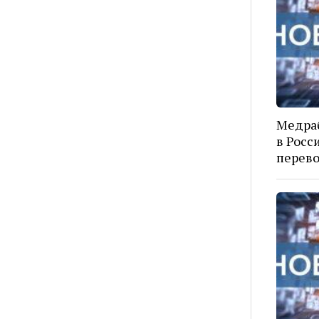
Медраб
в Росс
перево