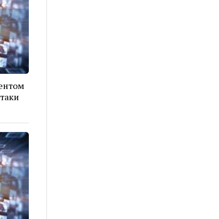
дентом
атаки