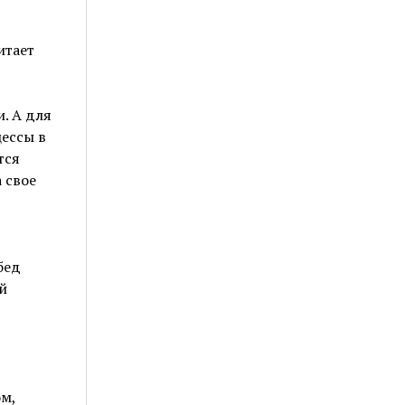
итает
и. А для
цессы в
тся
 свое
бед
й
м,