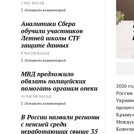
1 ЧАС НАЗАД
Оставить комментарий
Аналитики Сбера
обучили участников
Летней школы CTF
защите данных
9 ЧАСОВ НАЗАД
Оставить комментарий
МВД предложило
обязать полицейских
2026 го
помогать органам опеки
России 
16 ЧАСОВ НАЗАД
Украине
Оставить комментарий
процесс
Крыму»
В России назвали регионы
Междун
с пенсией среди
Колесн
неработающих свыше 35