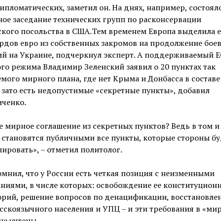
ипломатических, заметил он. На днях, например, состоял
ое заседание технических групп по расконсервации
кого посольства в США.Тем временем Европа выделила 
рдов евро из собственных закромов на продолжение бое
й на Украине, подчеркнул эксперт. А поддерживаемый Е
го режима Владимир Зеленский заявил о 20 пунктах так
мого мирного плана, где нет Крыма и Донбасса в составе
 зато есть недопустимые «секретные пункты», добавил
иченко.
е мирное соглашение из секретных пунктов? Ведь в том и
о становятся публичными все пункты, которые стороны бу
ировать», – отметил политолог.
мнил, что у России есть четкая позиция с неизменными
ниями, в числе которых: освобождение ее конституцион
орий, решение вопросов по денацификации, восстановле
сскоязычного населения и УПЦ – и эти требования в «ми
не учтены.