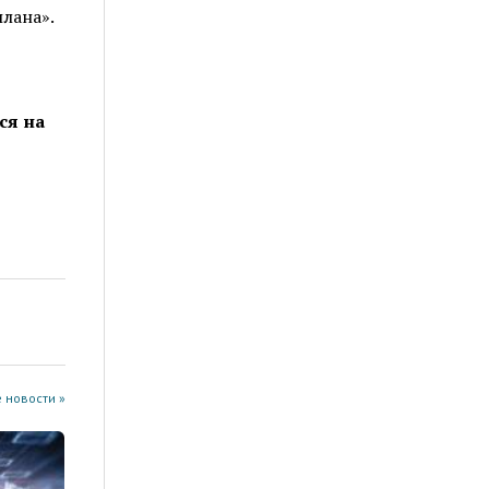
лана».
ся на
 новости »