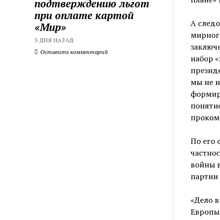
подтверждению льгот
при оплате картой
А следо
«Мир»
мирного
3 ДНЯ НАЗАД
заключе
Оставить комментарий
набор «
президе
мы не 
формиро
понятие
проком
По его 
частнос
войны в
партии 
«Дело в
Европы 