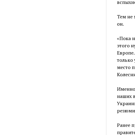
вспыхне
Тем не 
он.
«Пока н
этого н
Европе.
только 
место п
Колесн
Именно 
наших в
Украины
резюми
Ранее 
правите