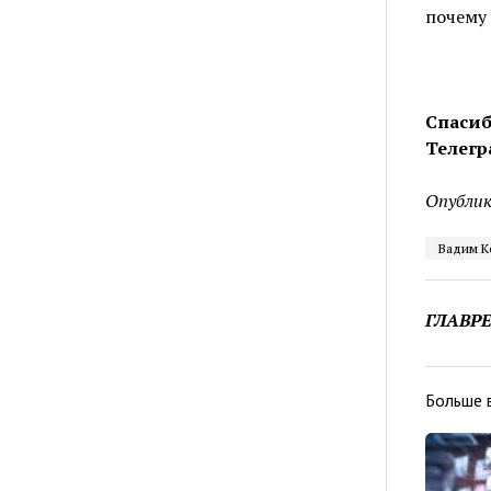
почему 
Спасиб
Телегр
Опублик
Вадим К
ГЛАВР
Больше 