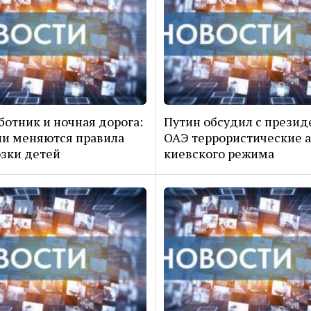
отник и ночная дорога:
Путин обсудил с прези
ии меняются правила
ОАЭ террористические 
зки детей
киевского режима