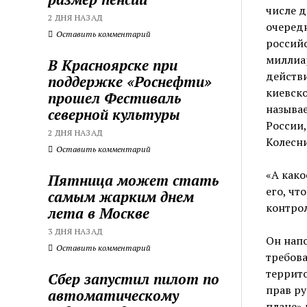
числе д
2 ДНЯ НАЗАД
очередн
Оставить комментарий
российс
миллиа
В Красноярске при
действи
поддержке «Роснефти»
киевско
прошел Фестиваль
называе
северной культуры
России,
2 ДНЯ НАЗАД
Колесн
Оставить комментарий
«А како
Пятница может стать
его, чт
самым жарким днем
контрол
лета в Москве
3 ДНЯ НАЗАД
Он напо
Оставить комментарий
требова
террит
Сбер запустил пилот по
прав ру
автоматическому
плане» 