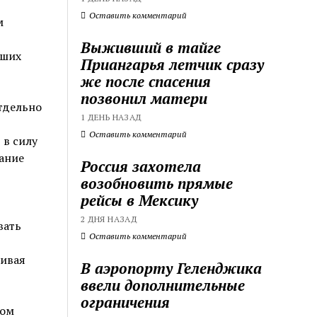
Оставить комментарий
м
Выживший в тайге
аших
Приангарья летчик сразу
же после спасения
позвонил матери
тдельно
1 ДЕНЬ НАЗАД
Оставить комментарий
 в силу
вание
Россия захотела
возобновить прямые
рейсы в Мексику
2 ДНЯ НАЗАД
вать
Оставить комментарий
живая
В аэропорту Геленджика
ввели дополнительные
ограничения
том