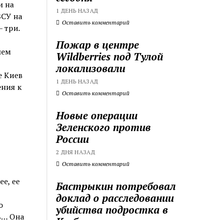
и на
1 ДЕНЬ НАЗАД
ВСУ на
Оставить комментарий
 три.
Пожар в центре
ием
Wildberries под Тулой
локализовали
е Киев
1 ДЕНЬ НАЗАД
ения к
Оставить комментарий
Новые операции
Зеленского против
России
2 ДНЯ НАЗАД
Оставить комментарий
е, ее
Бастрыкин потребовал
доклад о расследовании
о
убийства подростка в
ь… Она