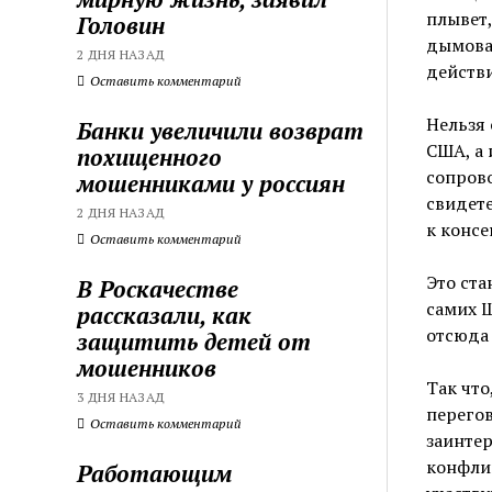
плывет,
Головин
дымовая
2 ДНЯ НАЗАД
действи
Оставить комментарий
Нельзя 
Банки увеличили возврат
США, а 
похищенного
сопров
мошенниками у россиян
свидет
2 ДНЯ НАЗАД
к консе
Оставить комментарий
Это ста
В Роскачестве
самих Ш
рассказали, как
отсюда
защитить детей от
мошенников
Так что
3 ДНЯ НАЗАД
перегов
Оставить комментарий
заинте
конфли
Работающим