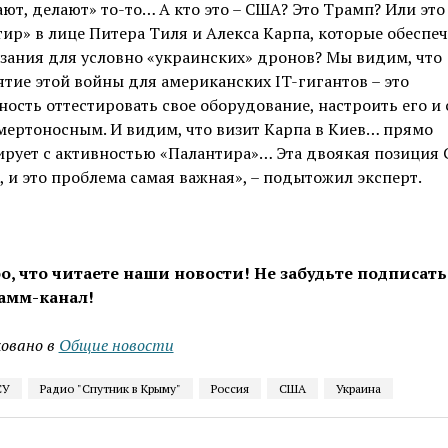
ют, делают» то-то… А кто это – США? Это Трамп? Или это
ир» в лице Питера Тиля и Алекса Карпа, которые обеспе
зания для условно «украинских» дронов? Мы видим, что
тие этой войны для американских IT-гигантов – это
ость оттестировать свое оборудование, настроить его и 
мертоносным. И видим, что визит Карпа в Киев… прямо
рует с активностью «Палантира»… Эта двоякая позиция 
, и это проблема самая важная», – подытожил эксперт.
о, что читаете наши новости! Не забудьте подписать
амм-канал!
овано в
Общие новости
СУ
Радио "Спутник в Крыму"
Россия
США
Украина