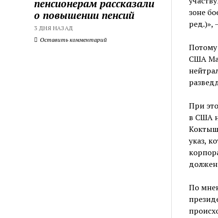
участву
пенсионерам рассказали
зоне б
о повышении пенсий
ред.)»,
3 ДНЯ НАЗАД
Оставить комментарий
Потому 
США Мар
нейтра
разведд
При это
в США н
Коктыш.
указ, к
корпора
должен 
По мнен
президе
происхо