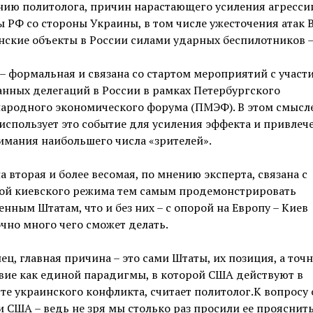
нию политолога, причин нарастающего усиления агресси
 РФ со стороны Украины, в том числе ужесточения атак 
ские объекты в России силами ударных беспилотников —
– формальная и связана со стартом мероприятий с участ
нных делегаций в России в рамках Петербургского
ародного экономического форума (ПМЭФ). В этом смысл
использует это событие для усиления эффекта и привлеч
имания наибольшего числа «зрителей».
 вторая и более весомая, по мнению эксперта, связана с
ой киевского режима тем самым продемонстрировать
нным Штатам, что и без них – с опорой на Европу – Киев
чно много чего сможет делать.
ец, главная причина – это сами Штаты, их позиция, а точне
вие как единой парадигмы, в которой США действуют в
те украинского конфликта, считает политолог.К вопросу 
 США – ведь не зря мы столько раз просили ее прояснит