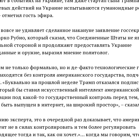
ют в событиях на Украине, там даже стартап сына Трампа 
оевых действий на Украине испытываются гуманоидные р
 – отметил гость эфира.
вовсе не удивляет сделанное накануне заявление госсек
ко Рубио, который сказал, что Соединенные Штаты не я
льной стороной и продолжают предоставлять Украине
анные и оружие, выразил мнение политолог.
м не только формально, но и де-факто технологические 
аходятся без контроля американского государства, под
 «Буквально на прошлой неделе Трамп отказался подпис
оторый бы ставил искусственный интеллект американской
ции под какой-то государственный контроль перед тем, 
быть выпущен в интернет, на широкий простор», – сказал
ию эксперта, это в очередной раз доказывает, что амер
нт не в силах контролировать и тем более регулировать
дящее тогда и так, как он хочет.»… когда мы говорим, ч