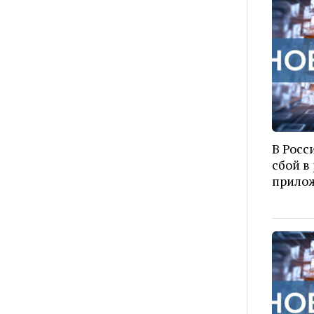
В Росс
сбой в
прило