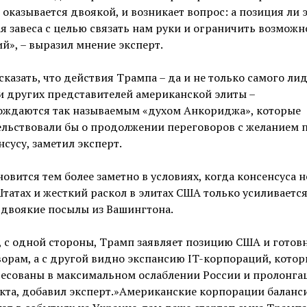
 оказывается двоякой, и возникает вопрос: а позиция ли 
 завеса с целью связать нам руки и ограничить возможн
й», – выразил мнение эксперт.
сказать, что действия Трампа – да и не только самого ли
и других представителей американской элиты –
ождаются так называемым «духом Анкориджа», которые
ельствовали бы о продолжении переговоров с желанием 
нсусу, заметил эксперт.
новится тем более заметно в условиях, когда консенсуса н
татах и жесткий раскол в элитах США только усиливается
 двоякие посылы из Вашингтона.
, с одной стороны, Трамп заявляет позицию США и готовн
орам, а с другой видно экспансию IT-корпораций, котор
ресованы в максимальном ослаблении России и пролонга
кта, добавил эксперт.»Американские корпорации баланс