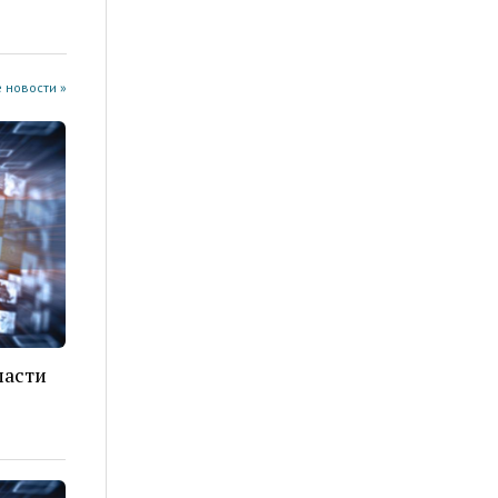
 новости »
ласти