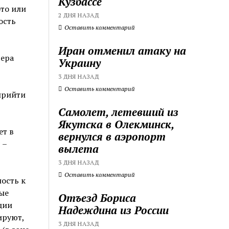
Кузбассе
это или
2 ДНЯ НАЗАД
ость
Оставить комментарий
Иран отменил атаку на
дера
Украину
3 ДНЯ НАЗАД
Оставить комментарий
прийти
Самолет, летевший из
Якутска в Олекминск,
ет в
вернулся в аэропорт
 –
вылета
3 ДНЯ НАЗАД
Оставить комментарий
ость к
ые
Отъезд Бориса
ции
Надеждина из России
ируют,
3 ДНЯ НАЗАД