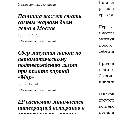
По мне
Оставить комментарий
регионы
граждан
Пятница может стать
самым жарким днем
Первая 
лета в Москве
иностра
1 ДЕНЬ НАЗАД
междун
Оставить комментарий
просто 
себе вн
Сбер запустил пилот по
автоматическому
Причина
подтверждению льгот
попытк
при оплате картой
Соедине
«Мир»
достато
2 ДНЯ НАЗАД
Оставить комментарий
И након
отсутст
ЕР системно занимается
контекс
интеграцией ветеранов в
позиции
мирную жизнь, заявил