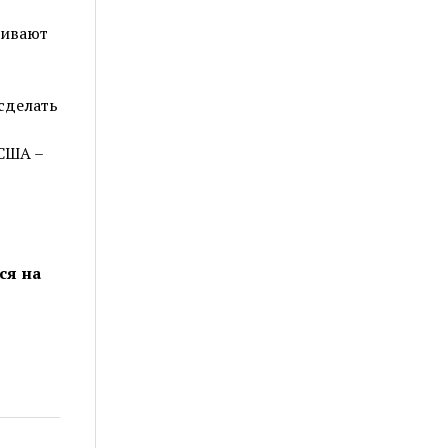
чивают
сделать
США –
ся на