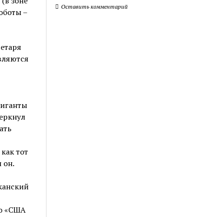
(в зоне
Оставить комментарий
оботы –
ретаря
вляются
гиганты
черкнул
ать
как тот
 он.
иканский
то «США