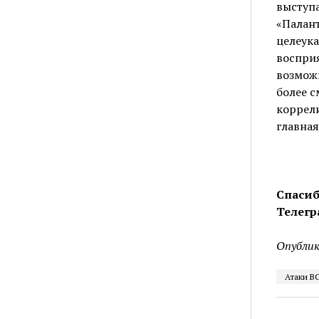
выступа
«Палант
целеука
восприя
возможн
более с
коррели
главная
Спасиб
Телегр
Опублик
Атаки В