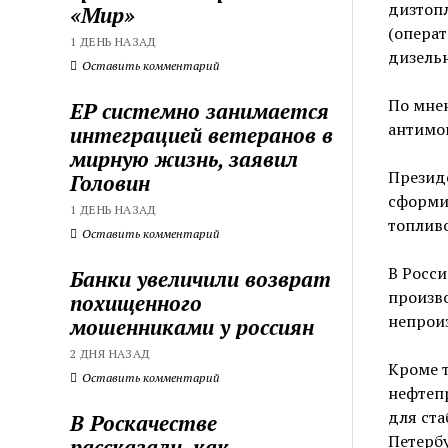
дизтопл
«Мир»
(опера
1 ДЕНЬ НАЗАД
дизельн
Оставить комментарий
По мнен
ЕР системно занимается
антимо
интеграцией ветеранов в
мирную жизнь, заявил
Президе
Головин
сформи
1 ДЕНЬ НАЗАД
топливо
Оставить комментарий
В Росси
Банки увеличили возврат
произво
похищенного
непрои
мошенниками у россиян
2 ДНЯ НАЗАД
Кроме т
Оставить комментарий
нефтеп
для ста
В Роскачестве
Петербу
рассказали, как