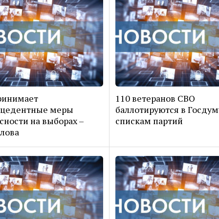
ринимает
110 ветеранов СВО
ецедентные меры
баллотируются в Госдум
сности на выборах –
спискам партий
лова