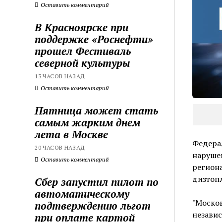
Оставить комментарий
В Красноярске при
поддержке «Роснефти»
прошел Фестиваль
северной культуры
13 ЧАСОВ НАЗАД
Оставить комментарий
Пятница может стать
самым жарким днем
лета в Москве
Федера
20 ЧАСОВ НАЗАД
нарушен
Оставить комментарий
региона
дизтопл
Сбер запустил пилот по
автоматическому
"Москов
подтверждению льгот
независ
при оплате картой