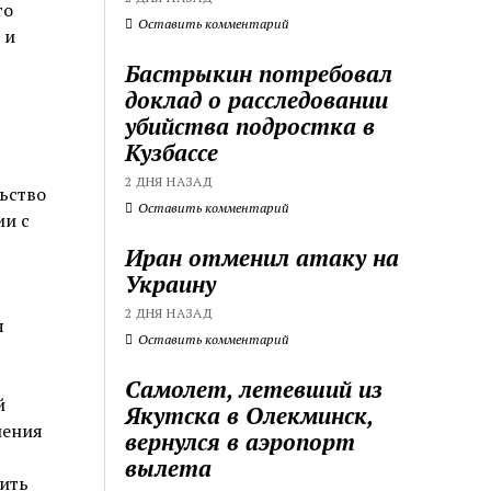
то
Оставить комментарий
 и
Бастрыкин потребовал
доклад о расследовании
убийства подростка в
Кузбассе
2 ДНЯ НАЗАД
ьство
Оставить комментарий
ии с
Иран отменил атаку на
Украину
2 ДНЯ НАЗАД
я
Оставить комментарий
Самолет, летевший из
й
Якутска в Олекминск,
шения
вернулся в аэропорт
вылета
чить