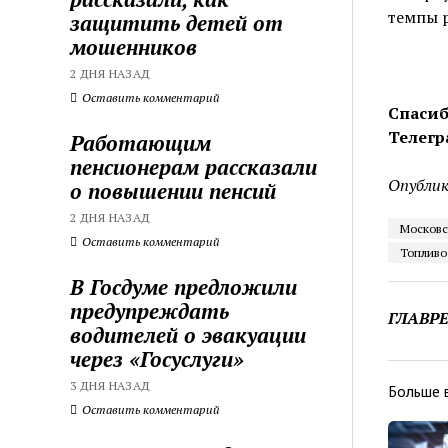
темпы р
защитить детей от
мошенников
2 ДНЯ НАЗАД
Оставить комментарий
Спасиб
Телегр
Работающим
пенсионерам рассказали
Опублик
о повышении пенсий
2 ДНЯ НАЗАД
Московс
Оставить комментарий
Топливо
В Госдуме предложили
предупреждать
ГЛАВР
водителей о эвакуации
через «Госуслуги»
3 ДНЯ НАЗАД
Больше 
Оставить комментарий