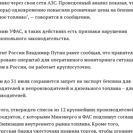
иво через свои сети АЗС. Проведенный анализ показал, ч
торы) одновременно повысили розничные цены на бензин
ое топливо", — говорится в сообщении.
ию УФАС, в таких действиях есть признаки нарушения
нопольного законодательства.
нт России Владимир Путин ранее сообщал, что правител
ровало оперштаб для оперативного мониторинга ситуац
м в России, он работает круглосуточно.
и до 31 июля сохраняется запрет на экспорт бензина для
дителей и непроизводителей и дизельного топлива – дл
зводителей.
ого, утвержден список из 12 крупнейших производителе
родуктов, с которыми Минэнерго и ФАС подпишут согла
билизации внутреннего рынка топлива. Кроме того,
ргская биржа ужесточала правила торгов, чтобы ограни