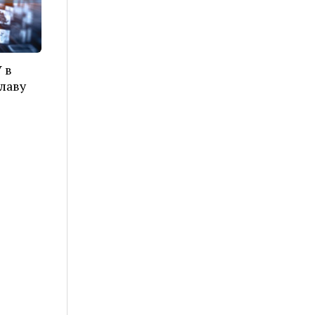
 в
лаву