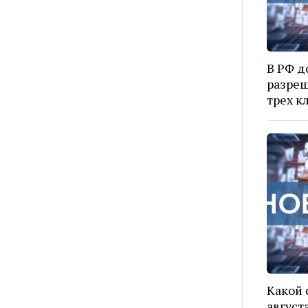
В РФ д
разреш
трех к
Какой 
август