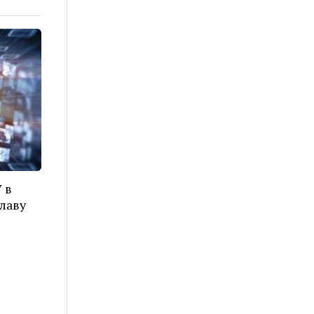
 в
лаву