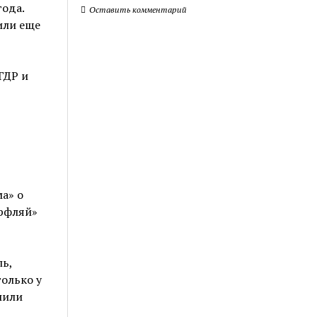
года.
Оставить комментарий
или еще
ГДР и
а» о
рфляй»
ль,
только у
шили