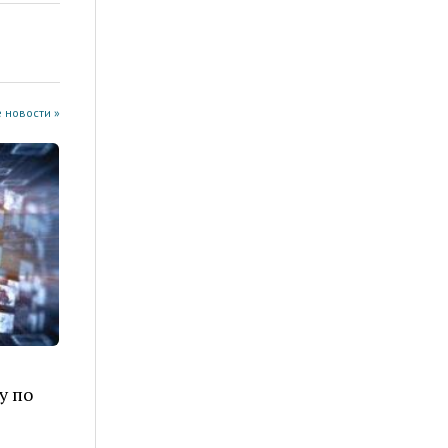
 новости »
у по