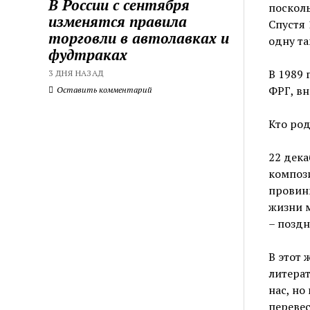
В России с сентября
посколь
изменятся правила
Спустя
торговли в автолавках и
одну та
фудтраках
В 1989 
3 ДНЯ НАЗАД
ФРГ, вн
Оставить комментарий
Кто род
22 дека
компози
провинц
жизни 
– позд
В этот 
литерат
нас, но
перевес