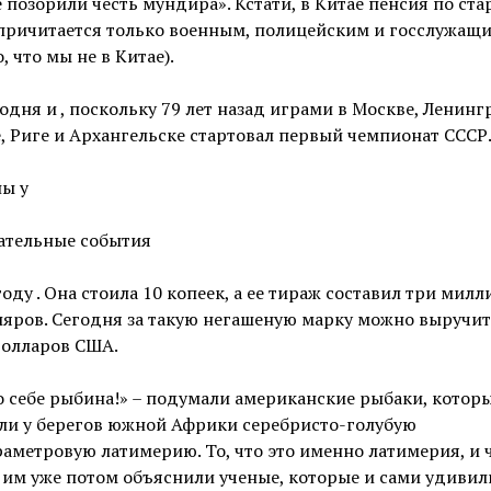
 позорили честь мундира». Кстати, в Китае пенсия по ста
 причитается только военным, полицейским и госслужащ
, что мы не в Китае).
одня и , поскольку 79 лет назад играми в Москве, Ленинг
, Риге и Архангельске стартовал первый чемпионат СССР
ы у
ательные события
году . Она стоила 10 копеек, а ее тираж составил три милл
яров. Сегодня за такую негашеную марку можно выручит
долларов США.
 себе рыбина!» – подумали американские рыбаки, котор
ли у берегов южной Африки серебристо-голубую
аметровую латимерию. То, что это именно латимерия, и ч
, им уже потом объяснили ученые, которые и сами удивил