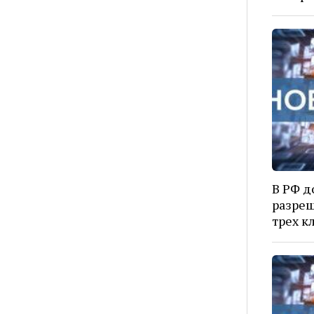
В РФ д
разреш
трех к