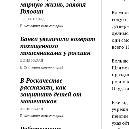
мирную жизнь, заявил
Головин
Во мног
году от
1 ДЕНЬ НАЗАД
, утвер
Оставить комментарий
делимся
Банки увеличили возврат
они смо
похищенного
всего 1
мошенниками у россиян
Больше 
2 ДНЯ НАЗАД
Шлямов
Оставить комментарий
праздни
В Роскачестве
ровно в
рассказали, как
Окуджав
защитить детей от
мошенников
Ежегодн
учрежде
2 ДНЯ НАЗАД
пенсии 
Оставить комментарий
указ об
Работающим