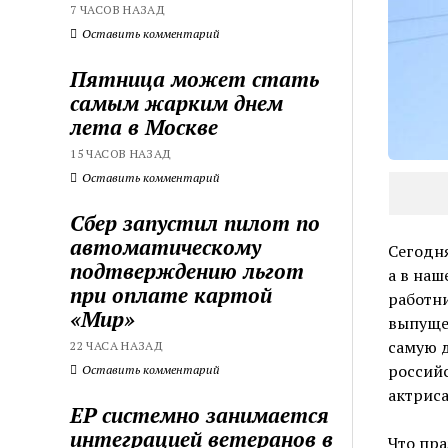
7 ЧАСОВ НАЗАД
Оставить комментарий
Пятница может стать
самым жарким днем
лета в Москве
15 ЧАСОВ НАЗАД
Оставить комментарий
Сбер запустил пилот по
автоматическому
Сегодня
подтверждению льгот
а в на
при оплате картой
работни
«Мир»
выпущен
самую д
22 ЧАСА НАЗАД
российс
Оставить комментарий
актриса
ЕР системно занимается
интеграцией ветеранов в
Что пр