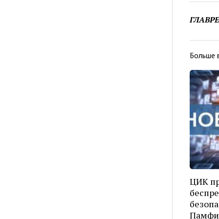
ГЛАВР
Больше 
ЦИК п
беспр
безопа
Памфи