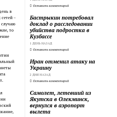
Оставить комментарий
день в
Бастрыкин потребовал
 сетей –
доклад о расследовании
 случаю
убийства подростка в
мле, то
Кузбассе
чение
1 ДЕНЬ НАЗАД
Оставить комментарий
нтин
Иран отменил атаку на
иальный
Украину
анеты
ата
2 ДНЯ НАЗАД
т.
Оставить комментарий
Самолет, летевший из
ыл
Якутска в Олекминск,
сии
вернулся в аэропорт
вский
вылета
ржание,