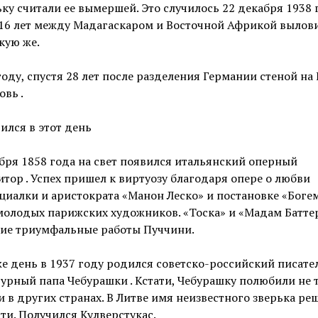
ку считали ее вымершей. Это случилось 22 декабря 1938 
 16 лет между Мадагаскаром и Восточной Африкой вылов
кую же.
году, спустя 28 лет после разделения Германии стеной на 
овь .
ился в этот день
бря 1858 года на свет появился итальянский оперный
тор . Успех пришел к виртуозу благодаря опере о любви
иалки и аристократа «Манон Леско» и постановке «Богем
молодых парижских художников. «Тоска» и «Мадам Батте
ние триумфальные работы Пуччини.
же день в 1937 году родился советско-российский писате
урный папа Чебурашки . Кстати, Чебурашку полюбили не 
 и в других странах. В Литве имя неизвестного зверька ре
ти. Получился Кулверстукас.