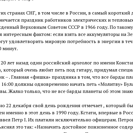
их странах СНГ, в том числе в России, в самый короткий 
мечается праздник работников электрических и тепловых
жденный Верховным Советом СССР в 1966 году. По такому
 интересным фактом: если взять все аккумуляторы на Зе
гут удовлетворить мировую потребность в энергии в те
0 минут.
20 лет назад один российский археолог по имени Конста
, который очень любит петь под гитару, придумал спец
к – . Главная «фишка» праздника в том, что все барды пл
 16:00 должны одновременно начать петь «Молитву» Бул
ы. Жалко только, что не все барды планеты об этом знаю
о 22 декабря свой день рождения отмечает , который б
н именно в этот день в 1990 году. Кстати, впервые в Рос
ввел Петр I. Их платили исключительно офицерам. Петро
ъяснял это так: «Назначить достойное пожизненное соде