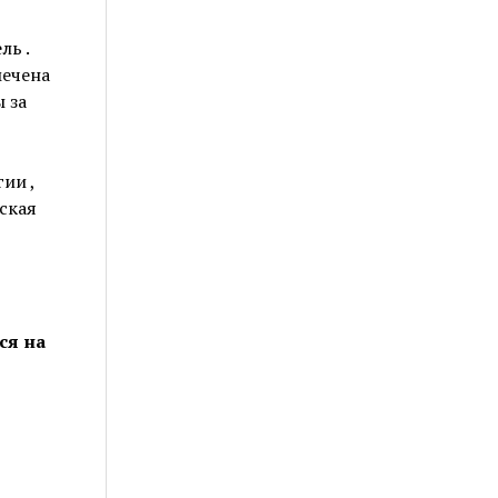
ль .
мечена
 за
ии ,
ская
ся на