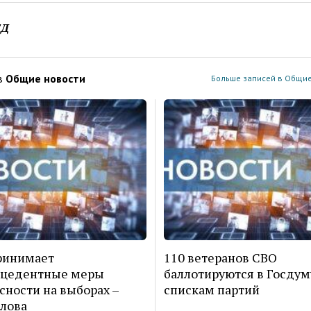
ЕД
в
Общие новости
Больше записей в Общие
ринимает
110 ветеранов СВО
ецедентные меры
баллотируются в Госдум
сности на выборах –
спискам партий
лова