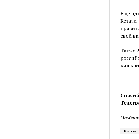
Еще одн
Кстати,
правите
свой вк
Также 2
российс
киноакт
Спасиб
Телегр
Опублик
В мире