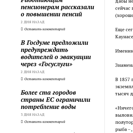
дабы не
пенсионерам рассказали
сейчас
о повышении пенсий
(хорошо
2 ДНЯ НАЗАД
Еще сег
Оставить комментарий
Каунасе
В Госдуме предложили
предупреждать
Именин
водителей о эвакуации
через «Госуслуги»
Знамен
2 ДНЯ НАЗАД
В 1857 
Оставить комментарий
экземпл
Более ста городов
тысяч 
страны ЕС ограничили
потребление воды
«Ничего
вылови
3 ДНЯ НАЗАД
полутор
Оставить комментарий
рыба – 