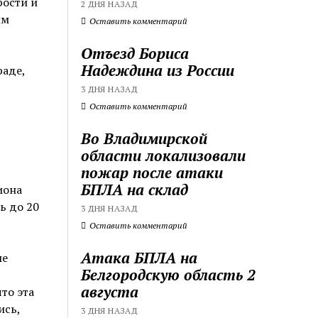
рости и
2 ДНЯ НАЗАД
им
Оставить комментарий
Отъезд Бориса
Надеждина из России
раде,
.
3 ДНЯ НАЗАД
Оставить комментарий
Во Владимирской
области локализовали
пожар после атаки
БПЛА на склад
иона
ь до 20
3 ДНЯ НАЗАД
Оставить комментарий
Атака БПЛА на
ые
Белгородскую область 2
августа
то эта
ись,
3 ДНЯ НАЗАД