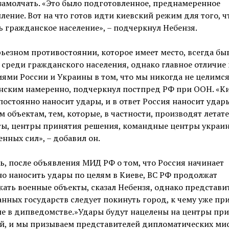
замолчать. «Это было подготовленное, преднамеренное
ление. Вот на что готов идти киевский режим для того, 
ь гражданское население», – подчеркнул Небензя.
ьезном противостоянии, которое имеет место, всегда бы
среди гражданского населения, однако главное отличие
ями России и Украины в том, что мы никогда не целимся
нским намеренно, подчеркнул постпред РФ при ООН. «К
остоянно наносит удары, и в ответ Россия наносит удар
 объектам, тем, которые, в частности, производят летат
ты, центры принятия решения, командные центры украи
нных сил», – добавил он.
ь, после объявления МИД РФ о том, что Россия начинает
о наносить удары по целям в Киеве, ВС РФ продолжат
ать военные объекты, сказал Небензя, однако представи
нных государств следует покинуть город, к чему уже пр
не в дипведомстве.»Удары будут нацелены на центры пр
й, и мы призываем представителей дипломатических ми