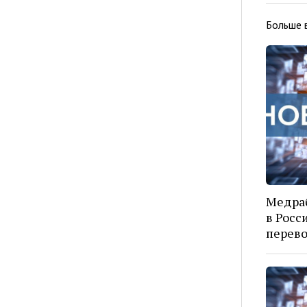
Больше 
Медраб
в Росс
перево