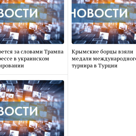
оется за словами Трампа
Крымские борцы взяли
рессе в украинском
медали международног
ировании
турнира в Турции