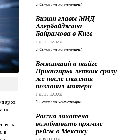
Оставить комментарий
Визит главы МИД
Азербайджана
Байрамова в Киев
1 ДЕНЬ НАЗАД
Оставить комментарий
Выживший в тайге
Приангарья летчик сразу
же после спасения
позвонил матери
1 ДЕНЬ НАЗАД
ударов
Оставить комментарий
м не
Россия захотела
возобновить прямые
нзя на
рейсы в Мексику
и в
цу.
2 ДНЯ НАЗАД