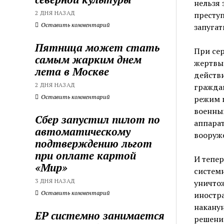
нельзя 
2 ДНЯ НАЗАД
преступ
Оставить комментарий
запугат
Пятница может стать
При сер
самым жарким днем
жертвы 
лета в Москве
действи
2 ДНЯ НАЗАД
гражда
Оставить комментарий
режим п
военным
Сбер запустил пилот по
аппара
автоматическому
вооруже
подтверждению льгот
при оплате картой
И тепер
«Мир»
системн
3 ДНЯ НАЗАД
уничтож
Оставить комментарий
иностра
накану
ЕР системно занимается
решени