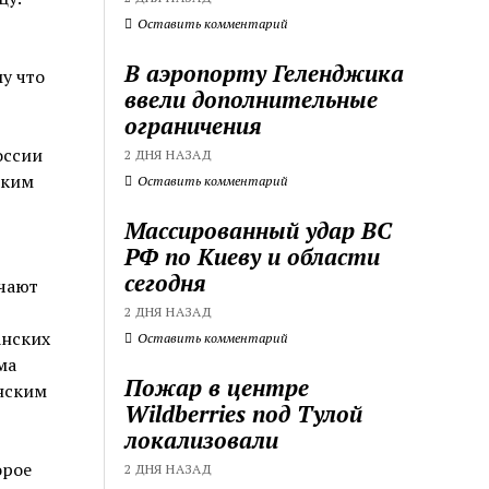
Оставить комментарий
В аэропорту Геленджика
у что
ввели дополнительные
ограничения
оссии
2 ДНЯ НАЗАД
ским
Оставить комментарий
Массированный удар ВС
РФ по Киеву и области
сегодня
учают
2 ДНЯ НАЗАД
анских
Оставить комментарий
ма
Пожар в центре
нским
Wildberries под Тулой
локализовали
орое
2 ДНЯ НАЗАД