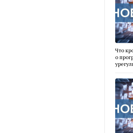
Что кр
о прог
урегул