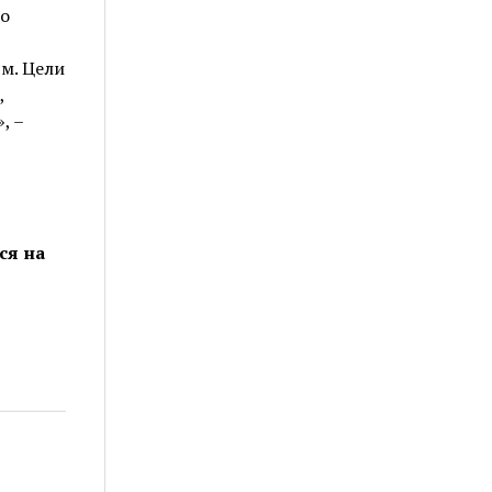
о
м. Цели
,
, –
ся на