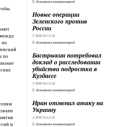
Оставить комментарий
чтобы
Новые операции
Зеленского против
России
вают
 между
3 ДНЯ НАЗАД
 по
Оставить комментарий
иевский
Бастрыкин потребовал
ы по
доклад о расследовании
ельные
убийства подростка в
нских
Кузбассе
3 ДНЯ НАЗАД
Оставить комментарий
Иран отменил атаку на
телям
Украину
извали
инятия
4 ДНЯ НАЗАД
ссий и
Оставить комментарий