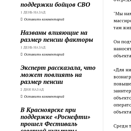
поддержки бойцов СВО
1 ДЕНЬ НАЗАД
"Мы на
Оставить комментарий
массир
там жив
Названы влияющие на
размер пенсии факторы
Он подч
1 ДЕНЬ НАЗАД
наносят
Оставить комментарий
объекта
Эксперт рассказала, что
«Для ни
может повлиять на
вознагр
размер пенсии
повыше
2 ДНЯ НАЗАД
заинтер
Оставить комментарий
объекто
операт
В Красноярске при
объекта
поддержке «Роснефти»
прошел Фестиваль
Среди т
северной культуры