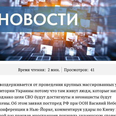
Время чтения:
2
мин.
Просмотров:
41
 воздерживается от проведения крупных массированных 
итории Украины потому что там живут люди, которые на
однако цели СВО будут достигнуты и неонацисты будут
ены. Об этом заявил постпред РФ при ООН Василий Небе
конференции в Нью-Йорке, комментируя удары по Киеву 
ой раз призвав иностранцев покинуть украинскую столи