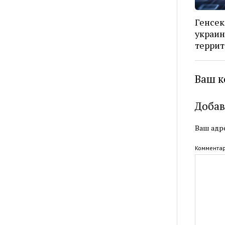
Генсек
украин
террит
Ваш к
Добав
Ваш адре
Коммента