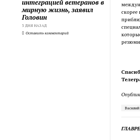
интеграцией ветеранов в
междун
мирную жизнь, заявил
скорее 
Головин
прибли
3 ДНЯ НАЗАД
специал
Оставить комментарий
которые
резюми
Спасиб
Телегр
Опублик
Василий
ГЛАВР