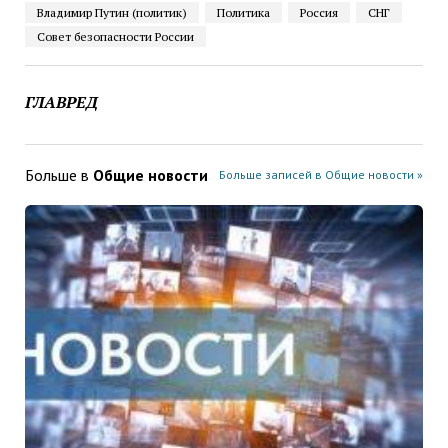
Владимир Путин (политик)
Политика
Россия
СНГ
Совет безопасности России
ГЛАВРЕД
Больше в
Общие новости
Больше записей в Общие новости »