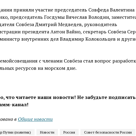
щании приняли участие председатель Совфеда Валентина
ко, председатель Госдумы Вячеслав Володин, заместите
дателя Совбеза Дмитрий Медведев, руководитель
трации президента Антон Вайно, секретарь Совбеза Сер
 министр внутренних дел Владимир Колокольцев и други
темойсовещания с членами Совбеза стал вопрос разработ
льных ресурсов на морском дне.
о, что читаете наши новости! Не забудьте подписать
амм-канал!
овано в
Общие новости
р Путин (политик)
Новости
Россия
Совет безопасности России