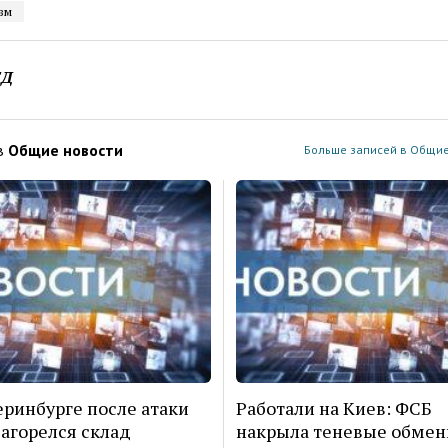
зм
ЕД
в
Общие новости
Больше записей в Общие
еринбурге после атаки
Работали на Киев: ФСБ
агорелся склад
накрыла теневые обме