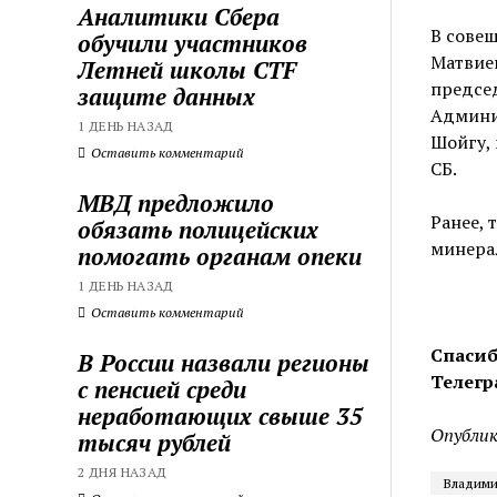
Аналитики Сбера
В сове
обучили участников
Матвиен
Летней школы CTF
предсе
защите данных
Админис
1 ДЕНЬ НАЗАД
Шойгу,
Оставить комментарий
СБ.
МВД предложило
Ранее, 
обязать полицейских
минера
помогать органам опеки
1 ДЕНЬ НАЗАД
Оставить комментарий
Спасиб
В России назвали регионы
Телегр
с пенсией среди
неработающих свыше 35
Опублик
тысяч рублей
2 ДНЯ НАЗАД
Владими