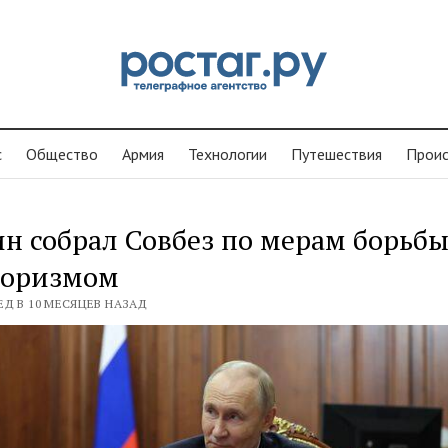
с
Общество
Армия
Технологии
Путешествия
Проиc
н собрал Совбез по мерам борьбы
роризмом
ЕД В 10 МЕСЯЦЕВ НАЗАД