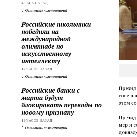
4 ЧАСА НАЗАД
Оставить комментарий
Российские школьники
победили на
международной
олимпиаде по
искусственному
интеллекту
12 ЧАСОВ НАЗАД
Оставить комментарий
Презид
Российские банки с
совещан
марта будут
этом со
блокировать переводы по
новому признаку
Президе
19 ЧАСОВ НАЗАД
мер и с
Оставить комментарий
доклад