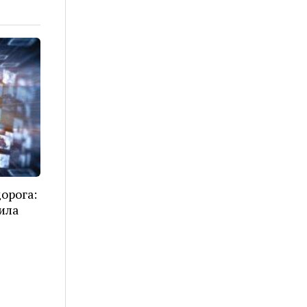
орога:
ила