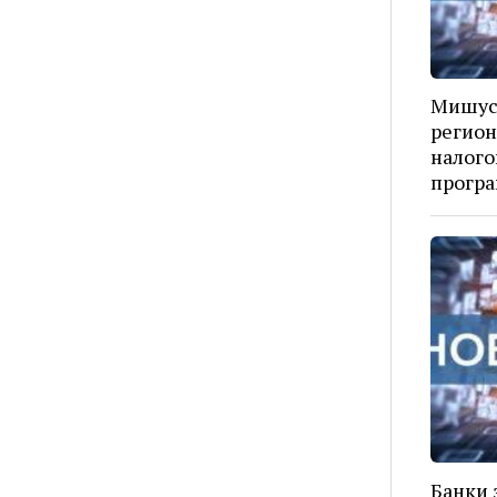
Мишуст
регион
налого
прогр
Банки 