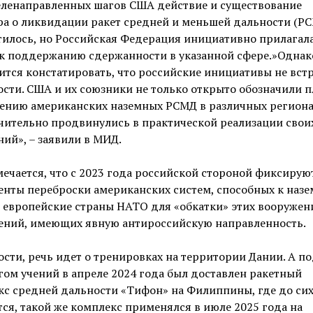
еленаправленных шагов США действие и существование
ра о ликвидации ракет средней и меньшей дальности (Р
тилось, но Российская Федерация инициативно прилагал
 к поддержанию сдержанности в указанной сфере.»Однак
тся констатировать, что российские инициативы не вст
сти. США и их союзники не только открыто обозначили 
ению американских наземных РСМД в различных регионах
чительно продвинулись в практической реализации свои
ий», – заявили в МИД.
мечается, что с 2023 года российской стороной фиксирую
енты переброски американских систем, способных к наз
в европейские страны НАТО для «обкатки» этих вооружен
чений, имеющих явную антироссийскую направленность.
ости, речь идет о тренировках на территории Дании. А п
ом учений в апреле 2024 года был доставлен ракетный
с средней дальности «Тифон» на Филиппины, где до сих
ся, такой же комплекс применялся в июле 2025 года на