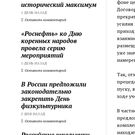
фоне ц
исторический максимум
Догово
1 ДЕНЬ НАЗАД
прекра
Оставить комментарий
усилия
приходи
«Роснефть» ко Дню
взаимно
коренных народов
размещ
провела серию
уже зна
мероприятий
намерен
1 ДЕНЬ НАЗАД
Оставить комментарий
Так, от
прецед
В России предложили
пуску, 
законодательно
ходе у
закрепить День
физкультурника
В частн
2 ДНЯ НАЗАД
предлог
Оставить комментарий
комплек
находит
Российские школьники