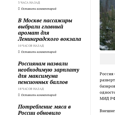
3 ЧАСА НАЗАД
Оставить комментарий
В Москве пассажиры
выбрали главный
аромат для
Ленинградского вокзала
10 ЧАСОВ НАЗАД
Оставить комментарий
Россиянам назвали
необходимую зарплату
Россия 
для максимума
развер
пенсионных баллов
базиров
18 ЧАСОВ НАЗАД
одност
Оставить комментарий
МИД РФ
Потребление мяса в
Внешнеп
России обновило