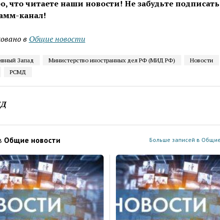
о, что читаете наши новости! Не забудьте подписать
амм-канал!
овано в
Общие новости
ивный Запад
Министерство иностранных дел РФ (МИД РФ)
Новости
РСМД
ЕД
в
Общие новости
Больше записей в Общие