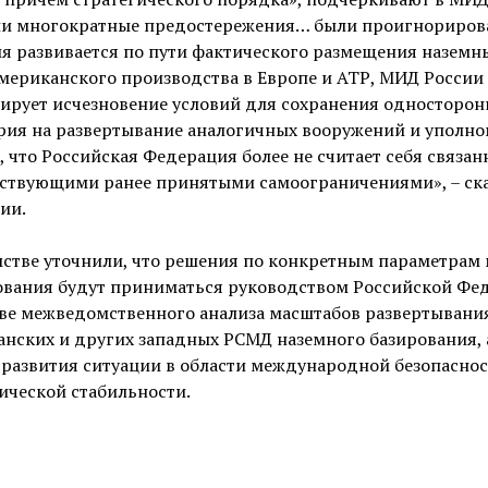
ши многократные предостережения… были проигнориров
я развивается по пути фактического размещения наземн
мериканского производства в Европе и АТР, МИД России
ирует исчезновение условий для сохранения односторон
рия на развертывание аналогичных вооружений и уполн
, что Российская Федерация более не считает себя связан
тствующими ранее принятыми самоограничениями», – ска
ии.
стве уточнили, что решения по конкретным параметрам
ования будут приниматься руководством Российской Фе
ове межведомственного анализа масштабов развертывани
нских и других западных РСМД наземного базирования, 
развития ситуации в области международной безопаснос
ической стабильности.