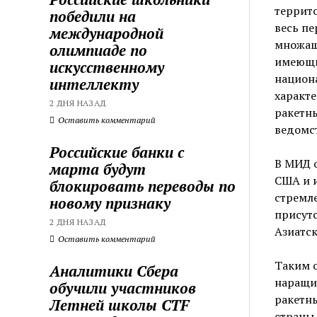
террито
победили на
весь пе
международной
множащи
олимпиаде по
имеющих
искусственному
национа
интеллекту
характ
2 ДНЯ НАЗАД
ракетны
Оставить комментарий
ведомст
Российские банки с
В МИД о
марта будут
США и 
блокировать переводы по
стремле
новому признаку
присутс
2 ДНЯ НАЗАД
Азиатск
Оставить комментарий
Таким 
Аналитики Сбера
наращи
обучили участников
ракетн
Летней школы CTF
страны,