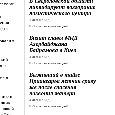
В Свердловской области
леко не
ликвидируют возгорание
логистического центра
е
3 ДНЯ НАЗАД
рения
Оставить комментарий
одства,
Визит главы МИД
овали в
Азербайджана
Байрамова в Киев
4 ДНЯ НАЗАД
твий
Оставить комментарий
я о
Выживший в тайге
пе и
Приангарья летчик сразу
же после спасения
позвонил матери
анию и
4 ДНЯ НАЗАД
ующих
Оставить комментарий
и нашей
.»Так