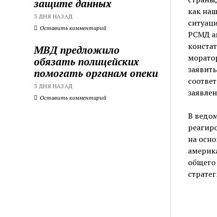
защите данных
как на
3 ДНЯ НАЗАД
ситуаци
Оставить комментарий
РСМД а
констат
МВД предложило
морато
обязать полицейских
заявить
помогать органам опеки
соотве
3 ДНЯ НАЗАД
заявлен
Оставить комментарий
В ведом
реагир
на осн
америка
общего 
стратег