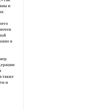
аны и
ых
него
омочен
ной
зано в
 мер
дерации
я
а также
ти и