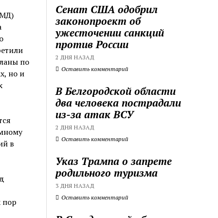
Сенат США одобрил
СМД)
законопроект об
а
ужесточении санкций
о
против России
ретили
2 ДНЯ НАЗАД
планы по
Оставить комментарий
, но и
х
В Белгородской области
два человека пострадали
из-за атак ВСУ
тся
2 ДНЯ НАЗАД
емному
Оставить комментарий
ий в
Указ Трампа о запрете
родильного туризма
од
3 ДНЯ НАЗАД
Оставить комментарий
 пор