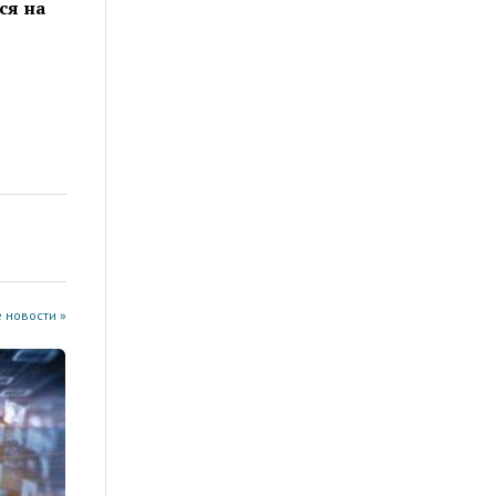
ся на
 новости »