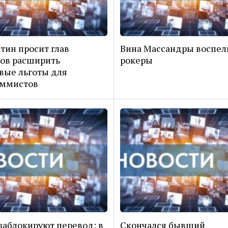
ин просит глав
Вина Массандры воспел
ов расширить
рокеры
вые льготы для
аммистов
заблокируют перевод: в
Скончался бывший