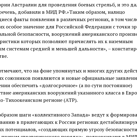
рии Австралии для проведения боевых стрельб, и это да
речень, добавили в МИД РФ.»Таким образом, налицо
еся факты появления в различных регионах, в том числ
 особое значение для Российской Федерации с точки з
льной безопасности, вооружений американского произв
еристики которых позволяют причислять их к наземным
м системам средней и меньшей дальности», – констатир
ве.
тмечают, что на фоне упомянутых и многих других дейс
их союзников появляются и новые официальные заявлени
нии обеспечить «долгосрочное» (а по сути постоянное)
твие американских вооружений указанного класса в Евро
о-Тихоокеанском регионе (АТР).
образом шаги «коллективного Запада» ведут к формиров
ванию в прилегающих к России регионах дестабилизир
ых потенциалов, «создающих прямую угрозу безопасност
 причем стратегического порядка», подчеркивают в МИД