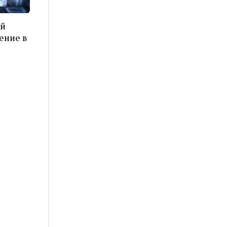
ой
ение в