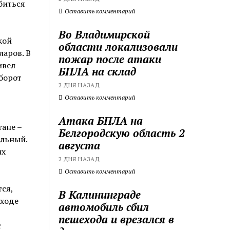
биться
Оставить комментарий
Во Владимирской
кой
области локализовали
аров. В
пожар после атаки
ивел
БПЛА на склад
борот
2 ДНЯ НАЗАД
Оставить комментарий
Атака БПЛА на
тане –
Белгородскую область 2
альный.
августа
их
2 ДНЯ НАЗАД
Оставить комментарий
ся,
В Калининграде
 ходе
автомобиль сбил
пешехода и врезался в
с