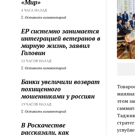
«Мир»
4 ЧАСА НАЗАД
Оставить комментарий
ЕР системно занимается
интеграцией ветеранов в
мирную жизнь, заявил
Головин
12 ЧАСОВ НАЗАД
Оставить комментарий
Банки увеличили возврат
Товароо
похищенного
миллиар
мошенниками у россиян
этом за
19 ЧАСОВ НАЗАД
саммита
Оставить комментарий
Таджики
стратег
В Роскачестве
углубл
рассказали, как