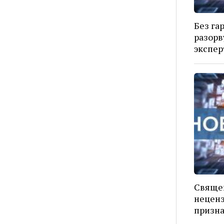
Без га
разорв
экспер
Свяще
неценз
призна