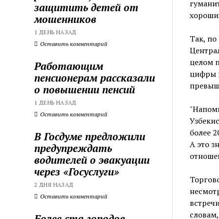
гуманит
защитить детей от
хороших
мошенников
1 ДЕНЬ НАЗАД
Так, по
Оставить комментарий
Централ
целом п
Работающим
цифры п
пенсионерам рассказали
превыш
о повышении пенсий
1 ДЕНЬ НАЗАД
"Напомн
Оставить комментарий
Узбекис
более 2
В Госдуме предложили
А это з
предупреждать
отношен
водителей о эвакуации
через «Госуслуги»
Торгово
2 ДНЯ НАЗАД
несмотр
Оставить комментарий
встреч
словам
Более ста городов