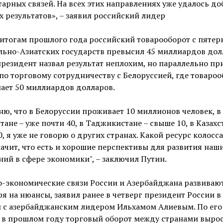
арных связей. На всех этих направлениях уже удалось до
 результатов», – заявил российский лидер
 итогам прошлого года российский товарооборот с пятер
ьно-Азиатских государств превысил 45 миллиардов долл
резидент назвал результат неплохим, но параллельно пр
о торговому сотрудничеству с Белоруссией, где товароо
ает 50 миллиардов долларов.
ю, что в Белоруссии проживает 10 миллионов человек, в
тане – уже почти 40, в Таджикистане – свыше 10, в Казахс
0, я уже не говорю о других странах. Какой ресурс колосс
начит, что есть и хорошие перспективы для развития наш
ий в сфере экономики", – заключил Путин.
-экономические связи России и Азербайджана развивают
я на нюансы, заявил ранее в четверг президент России в
и с азербайджанским лидером Ильхамом Алиевым. По его
, в прошлом году торговый оборот между странами выро