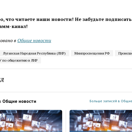
о, что читаете наши новости! Не забудьте подписать
амм-канал!
овано в
Общие новости
Луганская Народная Республика (ЛНР)
Минпросвещения РФ
Происш
У по общежитию в ЛНР
ЕД
в
Общие новости
Больше записей в Общие