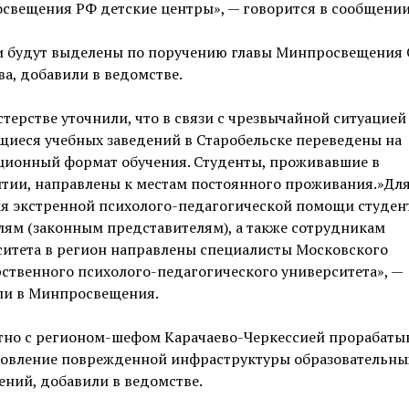
свещения РФ детские центры», — говорится в сообщении
и будут выделены по поручению главы Минпросвещения 
а, добавили в ведомстве.
терстве уточнили, что в связи с чрезвычайной ситуацией
иеся учебных заведений в Старобельске переведены на
ционный формат обучения. Студенты, проживавшие в
тии, направлены к местам постоянного проживания.»Дл
я экстренной психолого-педагогической помощи студент
ям (законным представителям), а также сотрудникам
ситета в регион направлены специалисты Московского
ственного психолого-педагогического университета», —
ли в Минпросвещения.
тно с регионом-шефом Карачаево-Черкессией прорабаты
новление поврежденной инфраструктуры образовательны
ний, добавили в ведомстве.