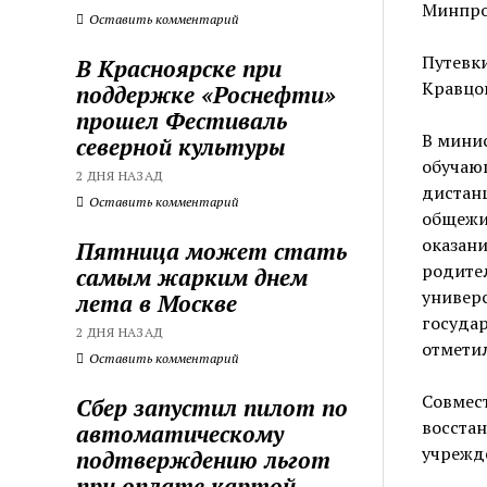
Минпро
Оставить комментарий
Путевк
В Красноярске при
Кравцов
поддержке «Роснефти»
прошел Фестиваль
В минис
северной культуры
обучающ
2 ДНЯ НАЗАД
дистан
Оставить комментарий
общежи
оказани
Пятница может стать
родител
самым жарким днем
универ
лета в Москве
государ
2 ДНЯ НАЗАД
отмети
Оставить комментарий
Совмес
Сбер запустил пилот по
восста
автоматическому
учрежде
подтверждению льгот
при оплате картой