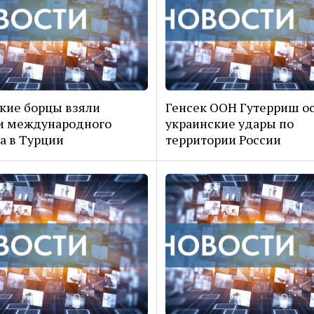
кие борцы взяли
Генсек ООН Гутерриш о
и международного
украинские удары по
а в Турции
территории России