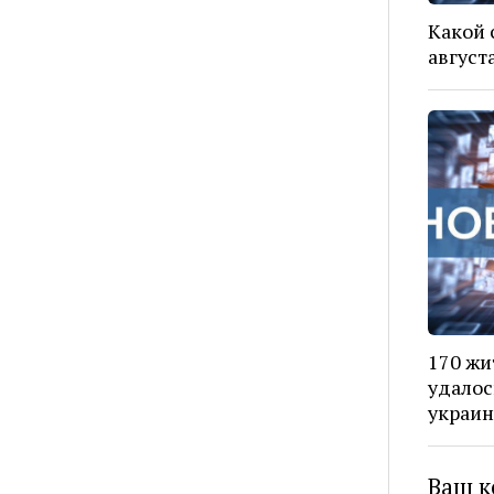
Какой 
август
170 жи
удалос
украин
Ваш к