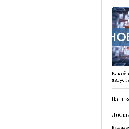
Какой 
август
Ваш к
Добав
Ваш адре