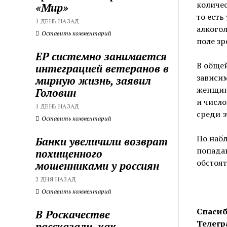
количе
«Мир»
то есть
1 ДЕНЬ НАЗАД
алкогол
Оставить комментарий
поле зр
ЕР системно занимается
В общей
интеграцией ветеранов в
зависи
мирную жизнь, заявил
женщин,
Головин
и числ
1 ДЕНЬ НАЗАД
среди э
Оставить комментарий
По наб
Банки увеличили возврат
попада
похищенного
обстоят
мошенниками у россиян
2 ДНЯ НАЗАД
Оставить комментарий
Спасиб
В Роскачестве
Телегр
рассказали, как