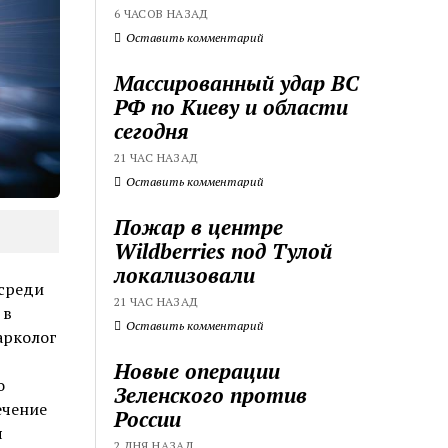
6 ЧАСОВ НАЗАД
Оставить комментарий
Массированный удар ВС
РФ по Киеву и области
сегодня
21 ЧАС НАЗАД
Оставить комментарий
Пожар в центре
Wildberries под Тулой
локализовали
 среди
21 ЧАС НАЗАД
 в
Оставить комментарий
арколог
Новые операции
о
Зеленского против
ечение
России
я
2 ДНЯ НАЗАД