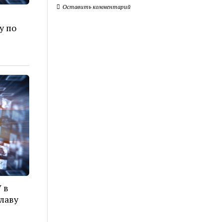
Оставить комментарий
у по
 в
лаву