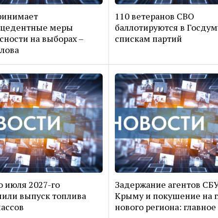
ринимает
110 ветеранов СВО
ецедентные меры
баллотируются в Госдум
сности на выборах –
спискам партий
лова
о июля 2027-го
Задержание агентов СБУ
или выпуск топлива
Крыму и покушение на г
лассов
нового региона: главное