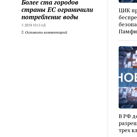
Более ста городов
страны ЕС ограничили
ЦИК п
потребление воды
беспр
безопа
3 ДНЯ НАЗАД
Памфи
Оставить комментарий
В РФ д
разреш
трех к