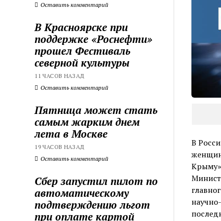
Оставить комментарий
В Красноярске при
поддержке «Роснефти»
прошел Фестиваль
северной культуры
11 ЧАСОВ НАЗАД
Оставить комментарий
Пятница может стать
самым жарким днем
лета в Москве
В Росси
19 ЧАСОВ НАЗАД
женщин
Оставить комментарий
Крыму»
Минист
Сбер запустил пилот по
главног
автоматическому
научно
подтверждению льгот
последн
при оплате картой