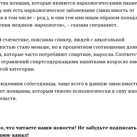
ства женщин, которые являются наркологическими пацие
 у них есть наркологическое заболевание (зависимость от
я в том числе – ред.), и они тем или иным образом попад
ения медиков-наркологов», – сказала специалист.
 статистике, пояснила спикер, людей с алкогольной
мостью стало меньше, но в процентном соотношении дол
 которые часто потребляют спиртное, выросла. Соответс
о отравлений спиртсодержащими напитками возросло им
той категории.
людениям собеседницы, чаще всего в данную зависимост
ют женщины, которым тяжело психологически в силу жи
ельств.
о, что читаете наши новости! Не забудьте подписать
амм-канал!