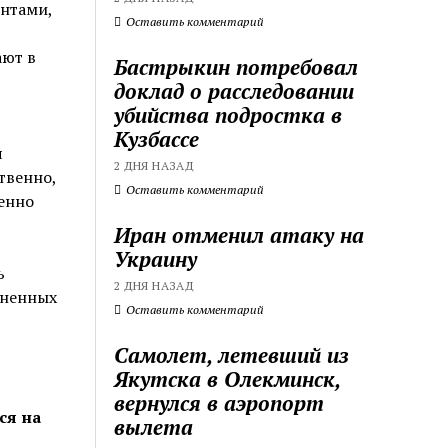
нтами,
Оставить комментарий
ают в
Бастрыкин потребовал
доклад о расследовании
убийства подростка в
Кузбассе
я
2 ДНЯ НАЗАД
твенно,
Оставить комментарий
енно
Иран отменил атаку на
Украину
ь
2 ДНЯ НАЗАД
зненных
Оставить комментарий
Самолет, летевший из
Якутска в Олекминск,
вернулся в аэропорт
ся на
вылета