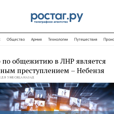
с
Общество
Армия
Технологии
Путешествия
Проиc
 по общежитию в ЛНР является
нным преступлением – Небензя
ЕД В 3 МЕСЯЦА НАЗАД