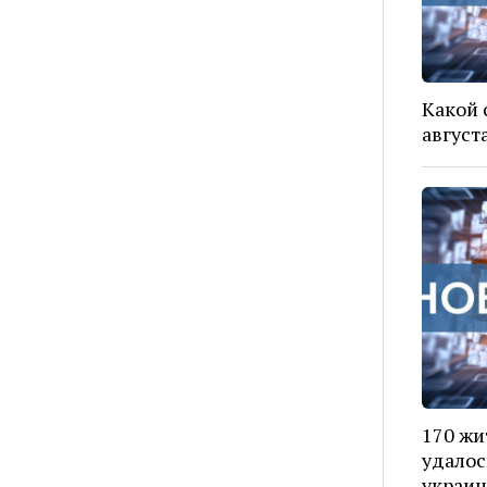
Какой 
август
170 жи
удалос
украин