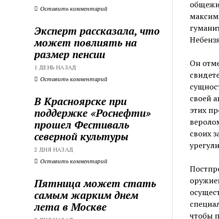
общежи
Оставить комментарий
максим
гуманит
Эксперт рассказала, что
Небензя
может повлиять на
размер пенсии
Он отме
1 ДЕНЬ НАЗАД
свидете
Оставить комментарий
сущност
своей а
В Красноярске при
этих пр
поддержке «Роснефти»
вероло
прошел Фестиваль
своих з
северной культуры
урегули
2 ДНЯ НАЗАД
Оставить комментарий
Постпр
оружие
Пятница может стать
осущес
самым жарким днем
специал
лета в Москве
чтобы 