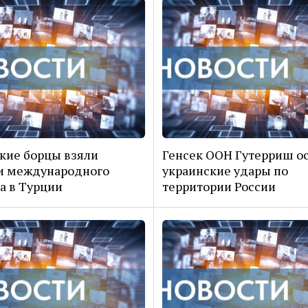
кие борцы взяли
Генсек ООН Гутерриш о
и международного
украинские удары по
а в Турции
территории России