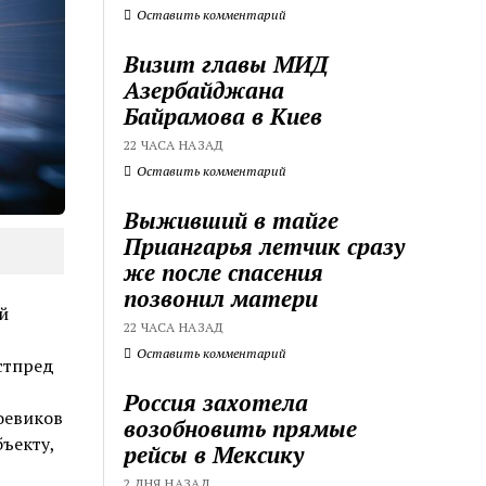
Оставить комментарий
Визит главы МИД
Азербайджана
Байрамова в Киев
22 ЧАСА НАЗАД
Оставить комментарий
Выживший в тайге
Приангарья летчик сразу
же после спасения
позвонил матери
й
22 ЧАСА НАЗАД
Оставить комментарий
стпред
Россия захотела
оевиков
возобновить прямые
ъекту,
рейсы в Мексику
2 ДНЯ НАЗАД