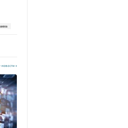
аина
 новости »