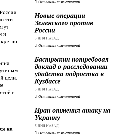
Оставить комментарий
 России
Новые операции
о эти
Зеленского против
огут
России
м и
3 ДНЯ НАЗАД
нкретно
Оставить комментарий
Бастрыкин потребовал
енил
доклад о расследовании
Путиным
убийства подростка в
й цели.
Кузбассе
ие
3 ДНЯ НАЗАД
егой в
Оставить комментарий
Иран отменил атаку на
Украину
3 ДНЯ НАЗАД
ся на
Оставить комментарий