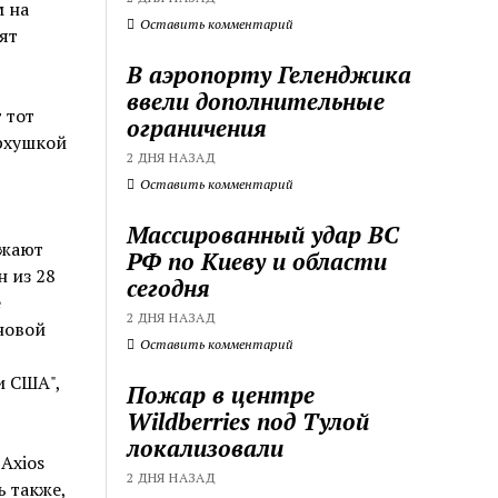
м на
Оставить комментарий
ят
В аэропорту Геленджика
ввели дополнительные
 тот
ограничения
ерхушкой
2 ДНЯ НАЗАД
Оставить комментарий
Массированный удар ВС
лжают
РФ по Киеву и области
н из 28
сегодня
е
2 ДНЯ НАЗАД
новой
Оставить комментарий
и США",
Пожар в центре
Wildberries под Тулой
локализовали
Axios
2 ДНЯ НАЗАД
ь также,