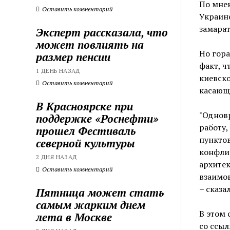
По мнен
Оставить комментарий
Украине
замарат
Эксперт рассказала, что
может повлиять на
Но гора
размер пенсии
факт, ч
1 ДЕНЬ НАЗАД
киевск
Оставить комментарий
касающ
В Красноярске при
"Однов
поддержке «Роснефти»
работу,
прошел Фестиваль
пунктов
северной культуры
конфлик
2 ДНЯ НАЗАД
архитек
Оставить комментарий
взаимо
– сказа
Пятница может стать
самым жарким днем
В этом 
лета в Москве
со ссыл