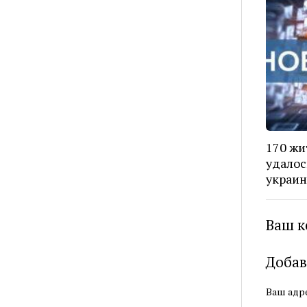
170 жи
удалос
украин
Ваш к
Добав
Ваш адре