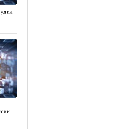
судил
ссии