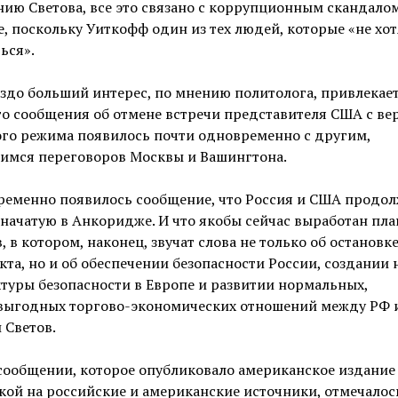
ию Светова, все это связано с коррупционным скандало
, поскольку Уиткофф один из тех людей, которые «не хот
ься».
здо больший интерес, по мнению политолога, привлекает
то сообщения об отмене встречи представителя США с в
ого режима появилось почти одновременно с другим,
имся переговоров Москвы и Вашингтона.
ременно появилось сообщение, что Россия и США продо
 начатую в Анкоридже. И что якобы сейчас выработан пла
, в котором, наконец, звучат слова не только об остановк
та, но и об обеспечении безопасности России, создании 
туры безопасности в Европе и развитии нормальных,
выгодных торгово-экономических отношений между РФ 
л Светов.
сообщении, которое опубликовало американское издание 
кой на российские и американские источники, отмечалос