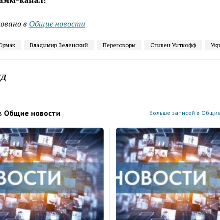
амм-канал!
овано в
Общие новости
Ермак
Владимир Зеленский
Переговоры
Стивен Уиткофф
Укр
ЕД
в
Общие новости
Больше записей в Общие