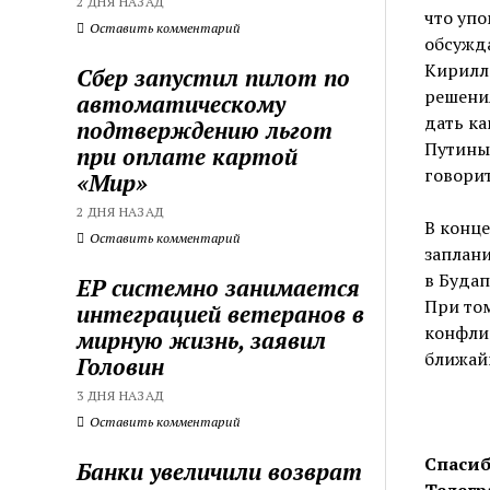
2 ДНЯ НАЗАД
что уп
Оставить комментарий
обсужд
Кирилл
Сбер запустил пилот по
решени
автоматическому
дать ка
подтверждению льгот
Путиным
при оплате картой
говорит
«Мир»
2 ДНЯ НАЗАД
В конце
Оставить комментарий
заплан
в Будап
ЕР системно занимается
При том
интеграцией ветеранов в
конфлик
мирную жизнь, заявил
ближай
Головин
3 ДНЯ НАЗАД
Оставить комментарий
Спасиб
Банки увеличили возврат