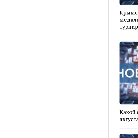
Крымс
медал
турнир
Какой 
август