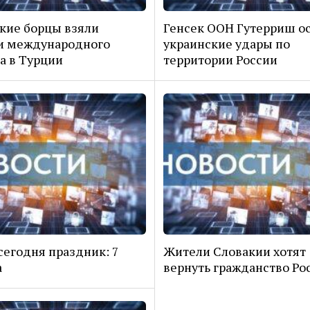
кие борцы взяли
Генсек ООН Гутерриш о
и международного
украинские удары по
а в Турции
территории России
сегодня праздник: 7
Жители Словакии хотят
а
вернуть гражданство Ро