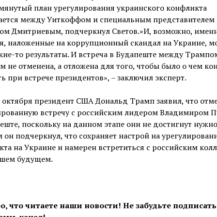
омянутый план урегулирования украинского конфликта
ается между Уиткоффом и специальным представителем
ом Дмитриевым, подчеркнул Светов.»И, возможно, именн
я, наложенные на коррупционный скандал на Украине, м
кие-то результаты. И встреча в Будапеште между Трампо
 не отменена, а отложена для того, чтобы было о чем ко
ь при встрече президентов», – заключил эксперт.
 октября президент США Дональд Трамп заявил, что отм
ированную встречу с российским лидером Владимиром 
еште, поскольку на данном этапе они не достигнут нужно
 он подчеркнул, что сохраняет настрой на урегулирован
та на Украине и намерен встретиться с российским колл
шем будущем.
о, что читаете наши новости! Не забудьте подписать