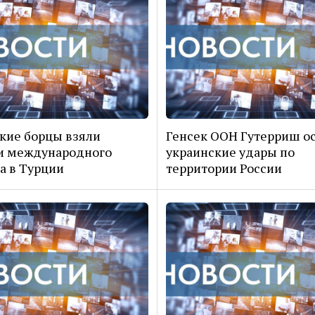
кие борцы взяли
Генсек ООН Гутерриш о
и международного
украинские удары по
а в Турции
территории России