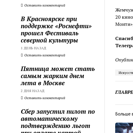
Оставить комментарий
Жемчужн
20 кино
В Красноярске при
Монти»,
поддержке «Роснефти»
прошел Фестиваль
Спасиб
северной культуры
Телегр
1 ДЕНЬ НАЗАД
Оставить комментарий
Опублик
Пятница может стать
Искусст
самым жарким днем
лета в Москве
2 ДНЯ НАЗАД
ГЛАВР
Оставить комментарий
Сбер запустил пилот по
Больше 
автоматическому
подтверждению льгот
при оплате картой