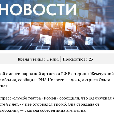
Время чтения:
1
мин.
Просмотров:
23
ой смерти народной артистки РФ Екатерины Жемчужной 
мболия, сообщила РИА Новости ее дочь, актриса Ольга
ная.
 пресс-службе театра «Ромэн» сообщили, что Жемчужная 
сте 82 лет.»У нее оторвался тромб. Она страдала от
мболии», — сказала собеседница агентства.