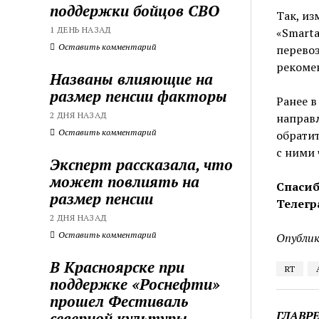
поддержки бойцов СВО
Так, из
1 ДЕНЬ НАЗАД
«Smarta
Оставить комментарий
перевоз
рекомен
Названы влияющие на
размер пенсии факторы
Ранее в
2 ДНЯ НАЗАД
направл
Оставить комментарий
обратит
с ними 
Эксперт рассказала, что
может повлиять на
Спасиб
размер пенсии
Телегр
2 ДНЯ НАЗАД
Оставить комментарий
Опублик
В Красноярске при
RT
поддержке «Роснефти»
прошел Фестиваль
ГЛАВР
северной культуры