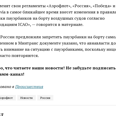
менят свои регламенты «Аэрофлот», «Россия», «Победа» и 
via в самое ближайшее время внесет изменения в правил
ки пауэрбанков на борту воздушных судов согласно
дациям ICAO», — говорится в материале.
 России предложили запретить пауэрбанки на борту самол
енном в Минтранс документе указано, что авиавласти д
ь внимание на ситуацию с пауэрбанками, поскольку инц
часто повторяются.
о, что читаете наши новости! Не забудьте подписать
амм-канал!
овано в
Проиcшествия
Аэрофлот
Новости
Россия
ЕД