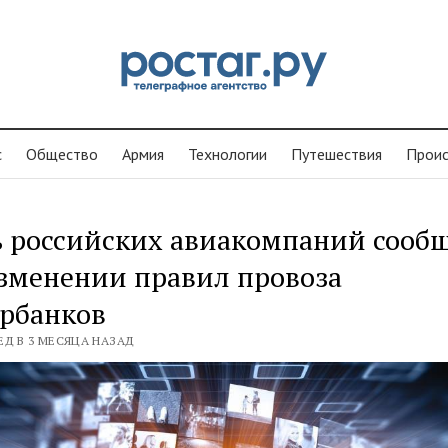
с
Общество
Армия
Технологии
Путешествия
Проиc
ь российских авиакомпаний сооб
зменении правил провоза
рбанков
ЕД В 3 МЕСЯЦА НАЗАД