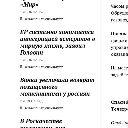
«Мир»
Часом р
1 ДЕНЬ НАЗАД
Обруше
Оставить комментарий
газовоз
ЕР системно занимается
Предвар
интеграцией ветеранов в
Дзержи
мирную жизнь, заявил
управле
Головин
оказани
1 ДЕНЬ НАЗАД
Оставить комментарий
На мест
задейст
Банки увеличили возврат
похищенного
мошенниками у россиян
2 ДНЯ НАЗАД
Спасиб
Оставить комментарий
Телегр
В Роскачестве
Опублик
рассказали, как