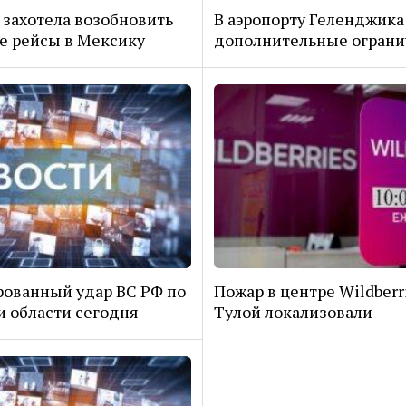
 захотела возобновить
В аэропорту Геленджика
 рейсы в Мексику
дополнительные огран
ованный удар ВС РФ по
Пожар в центре Wildberr
и области сегодня
Тулой локализовали