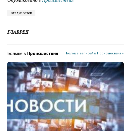
Опубликовано в
Проиcшествия
Владивосток
ГЛАВРЕД
Больше в
Проиcшествия
Больше записей в Проиcшествия »