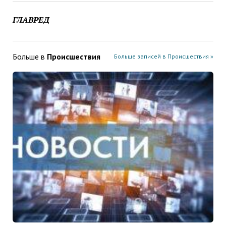
ГЛАВРЕД
Больше в
Проиcшествия
Больше записей в Проиcшествия »