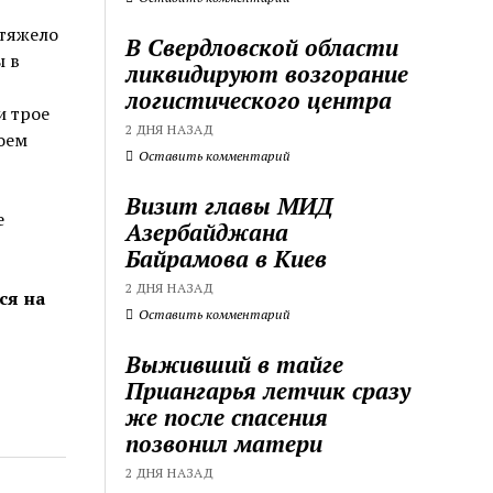
 тяжело
В Свердловской области
ы в
ликвидируют возгорание
логистического центра
и трое
2 ДНЯ НАЗАД
оем
Оставить комментарий
Визит главы МИД
е
Азербайджана
Байрамова в Киев
2 ДНЯ НАЗАД
ся на
Оставить комментарий
Выживший в тайге
Приангарья летчик сразу
же после спасения
позвонил матери
2 ДНЯ НАЗАД