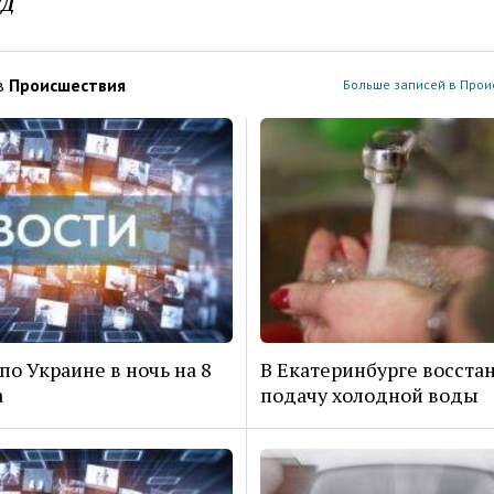
ЕД
в
Проиcшествия
Больше записей в Прои
по Украине в ночь на 8
В Екатеринбурге восста
а
подачу холодной воды