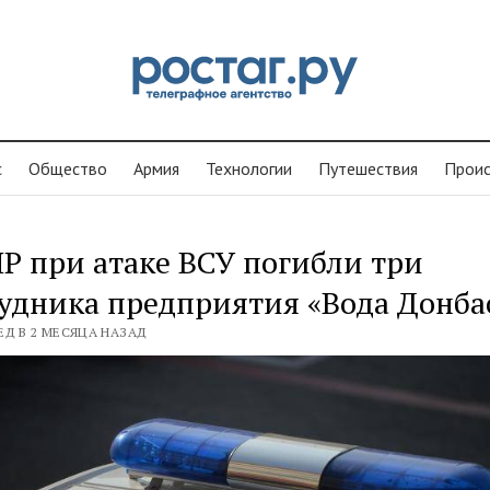
с
Общество
Армия
Технологии
Путешествия
Проиc
Р при атаке ВСУ погибли три
удника предприятия «Вода Донба
ЕД В 2 МЕСЯЦА НАЗАД