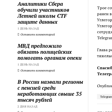
Аналитики Сбера
Трое со
обучили участников
ранен в
Летней школы CTF
Углегор
защите данных
Углегор
1 ДЕНЬ НАЗАД
сотрудн
Оставить комментарий
Telegra
МВД предложило
Глава р
обязать полицейских
тяжелые
помогать органам опеки
1 ДЕНЬ НАЗАД
Спасиб
Оставить комментарий
Телегр
В России назвали регионы
Опублик
с пенсией среди
неработающих свыше 35
Telegra
тысяч рублей
2 ДНЯ НАЗАД