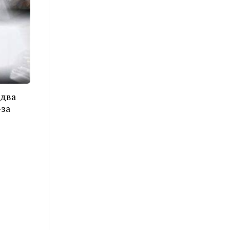
 два
-за