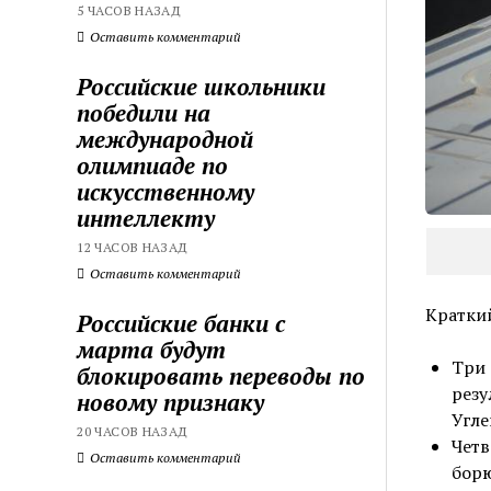
5 ЧАСОВ НАЗАД
Оставить комментарий
Российские школьники
победили на
международной
олимпиаде по
искусственному
интеллекту
12 ЧАСОВ НАЗАД
Оставить комментарий
Краткий
Российские банки с
марта будут
Три 
блокировать переводы по
резу
новому признаку
Угле
20 ЧАСОВ НАЗАД
Четв
Оставить комментарий
борю